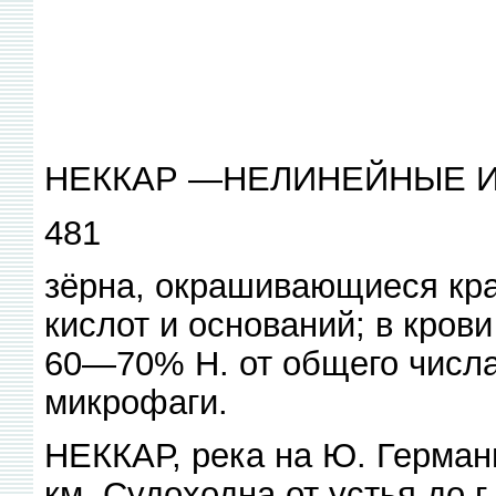
НЕККАР —НЕЛИНЕЙНЫЕ 
481
зёрна, окрашивающиеся кр
кислот и оснований; в кров
60—70% Н. от общего числа 
микрофаги.
НЕККАР, река на Ю. Германи
км. Судоходна от устья до г.