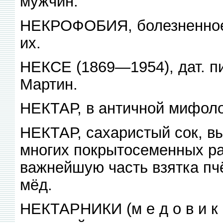
мужчин.
НЕКРОФОБИЯ, болезненное 
их.
НЕКСЕ (1869—1954), дат. п
Мартин.
НЕКТАР, в античной мифоло
НЕКТАР, сахаристый сок, 
многих покрытосеменных ра
важнейшую часть взятка пч
мёд.
НЕКТАРНИКИ (м е д о в и к 