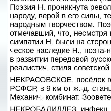
Поэзия Н. проникнута рево
народу, верой в его силы, т
народным творчеством. Поэ
отмечавший, что, несмотря 
симпатии Н. были на сторо
ческое наследие Н., поэта-
в развитии передовой русс
реалистич. стиля советской
НЕКРАСОВСКОЕ, посёлок гор
РСФСР, в 9 км от ж.-д. ста
Механич. комбинат. Зоовет
НЕКРОБАДИЛЛЕЗ, инфекц. 