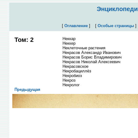
Энциклопедич
[
Оглавление
]
[
Особые страницы
Том: 2
Неккар
Неккер
Неклеточные растения
Некрасов Александр Иванович
Некрасов Борис Владимирович
Некрасов Николай Алексеевич
Некрасовское
Некробациллёз
Некробиоз
Некроз
Некролог
Предыдущая