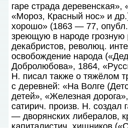
гаре страда деревенская», 
«Мороз, Красный нос» и др.
хорошо» (1863 — 77, опубл
зреющую в народе грозную 
декабристов, революц. инт
освобождение народа («Дед
Добролюбова», 1864, «Русс
Н. писал также о тяжёлом т
с деревней: «На Волге (Дет
детей», «Железная дорога»,
сатирич. произв. Н. создал
— дворянских либералов, к
капиталистич. хищников («С