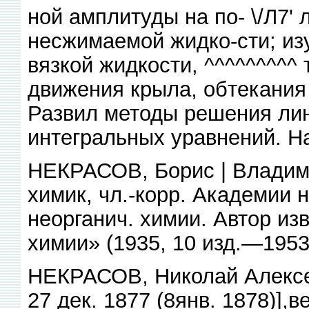
ной амплитуды на по- \/Л7' 
несжимаемой жидко-сти; из
вязкой жидкости, ^^^^^^^^^
движения крыла, обтекания 
Развил методы решения ли
интегральных уравнений. Н
НЕКРАСОВ, Борис | Владими
химик, чл.-корр. Академии 
неорганич. химии. Автор из
химии» (1935, 10 изд.—195
НЕКРАСОВ, Николай Алексее
27 дек. 1877 (8янв. 1878)],