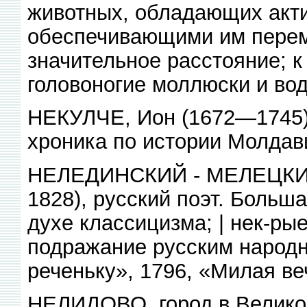
животных, обладающих акт
обеспечивающими им перем
значительное расстояние; к
головоногие моллюски и в
НЕКУЛЧЕ, Ион (1672—1745),
хроника по истории Молдави
НЕЛЕДИНСКИЙ - МЕЛЕЦКИЙ
1828), русский поэт. Больша
духе классицизма; | нек-ры
подражание русским народн
реченьку», 1796, «Милая веч
НЕЛИДОВО, город в Великол