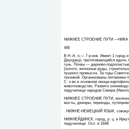
НИЖНЕЕ СТРОЕНИЕ ПУТИ —НИКА
495
В Н.-А. о,— 7 р-нов. Имеет 1 город и
Джугджур, протягивающийся вдоль п
гунь. Почвы — дерново-подзолистые
(золото, железные руды, строительн
пушного промысла. За годы Советск
техникой. Организованы питомники п
С. х-во в основном овоще-картофель
животноводство. Развито оленеводс
педучилище народов Севера (Никола
НИЖНЕЕ СТРОЕНИЕ ПУТИ, железнодор
мосты, дюкеры, переезды, путепрово
. НИЖНЕ-НЕМЕЦКИЙ ЯЗЫК, совокупно
НИЖНЕЙДИНСК, город, р. ц. в Иркутс
педучилище. Осп. в 1648.