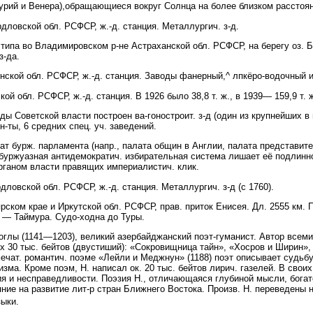
й и Венера),обращающиеся вокруг Солнца на более близком расстоян
ловской обл. РСФСР, ж.-д. станция. Металлургич. з-д.
па во Владимировском р-не Астраханской обл. РСФСР, на берегу оз. Ба
з-да.
кой обл. РСФСР, ж.-д. станция. Заводы фанерный,^ лпкёро-водочный и 
 обл. РСФСР, ж.-д. станция. В 1926 было 38,8 т. ж., в 1939— 159,9 т. 
оды Советской власти построен ва-гоностроит. з-д (один из крупнейших в
н-ты, 6 средних спец. уч. заведений.
 бурж. парламента (напр., палата общин в Англии, палата представите
 буржуазная антидемократич. избирательная система лишает её подлинно
 органом власти правящих империалистич. клик.
ловской обл. РСФСР, ж.-д. станция. Металлургич. з-д (с 1760).
ом крае и Иркутской обл. РСФСР, прав. приток Енисея. Дл. 2555 км. П
 — Таймура. Судо-ходна до Туры.
 (1141—1203), великий азербайджанский поэт-гуманист. Автор всеми
 30 тыс. бейтов (двустиший): «Сокровищница тайн», «Хосров и Ширин»,
ечат. романтич. поэме «Лейли и Меджнун» (1188) поэт описывает судьб
изма. Кроме поэм, Н. написал ок. 20 тыс. бейтов лирич. газелей. В свои
ия и несправедливости. Поэзия Н., отличающаяся глубиной мысли, богат
ние на развитие лит-р стран Ближнего Востока. Произв. Н. переведены н
зыки.