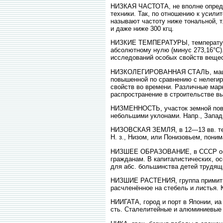
НИЗКАЯ ЧАСТОТА, не вполне определ
техники. Так, по отношению к усилит
называют частоту ниже тональной, т.
и даже ниже 300 кгц.
НИЗКИЕ ТЕМПЕРАТУРЫ, температуры н
абсолютному нулю (минус 273,16°С). 
исследований особых свойств вещест
НИЗКОЛЕГИРОВАННАЯ СТАЛЬ, машино
повышенной по сравнению с нелегир
свойств во времени. Различные марк
распространение в строительстве вы
НИЗМЕННОСТЬ, участок земной повер
небольшими уклонами. Напр., Запад
НИЗОВСКАЯ ЗЕМЛЯ, в 12—13 вв. терр
Н. з., Низом, или Понизовьем, пони
НИЗШЕЕ ОБРАЗОВАНИЕ, в СССР образ
гражданам. В капиталистических, ос
для абс. большинства детей трудящ
НИЗШИЕ РАСТЕНИЯ, группа примитивн
расчленённое на стебель и листья. К
НИИГАТА, город и порт в Японии, иа С
сть. Сталелитейные и алюминиевые 