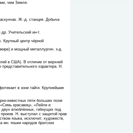
ии, чем Земля.
скунчак. Ж.-д. станция. Добыча
др. Учительский ин-т.
ж. Крупный центр чёрной
 мире) и мощный металлургич. з-д.
лей в США). В отличие от верхней
 представительного характера. Н.
ротекает в зоне тайги. Крупнейшие
рно-известных пяти больших поэм
 «Семь красавиц», «Лейли и
у двух влюблённых, гибнущих под
х произв. Н. выступал с защитой прав
ством языка, исключит, художеств,
а мн. языки народов братских