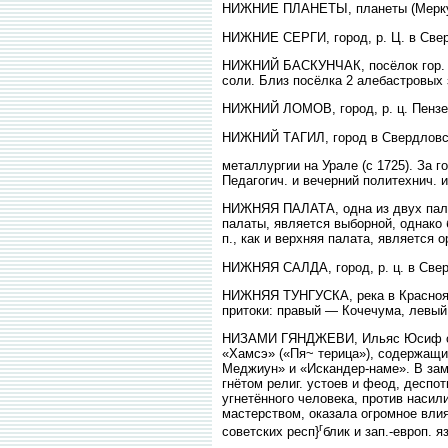
НИЖНИЕ ПЛАНЕТЫ, планеты (Меркури
НИЖНИЕ СЕРГИ, город, р. Ц. в Сверд
НИЖНИЙ БАСКУНЧАК, посёлок гор. ти
соли. Близ посёлка 2 алебастровых 
НИЖНИЙ ЛОМОВ, город, р. ц. Пензенс
НИЖНИЙ ТАГИЛ, город в Свердловской
металлургии на Урале (с 1725). За г
Педагогич. и вечерний политехнич. и
НИЖНЯЯ ПАЛАТА, одна из двух палат
палаты, является выборной, однако
п., как и верхняя палата, является
НИЖНЯЯ САЛДА, город, р. ц. в Сверд
НИЖНЯЯ ТУНГУСКА, река в Красноярск
притоки: правый — Кочечума, левый
НИЗАМИ ГЯНДЖЕВИ, Ильяс Юсиф оглы
«Хамсэ» («Пя~ терица»), содержащих
Меджиун» и «Искандер-наме». В зам
гнётом религ. устоев и феод, деспот
угнетённого человека, против насил
мастерством, оказала огромное влия
г
советских респ}
блик и зап.-европ. я