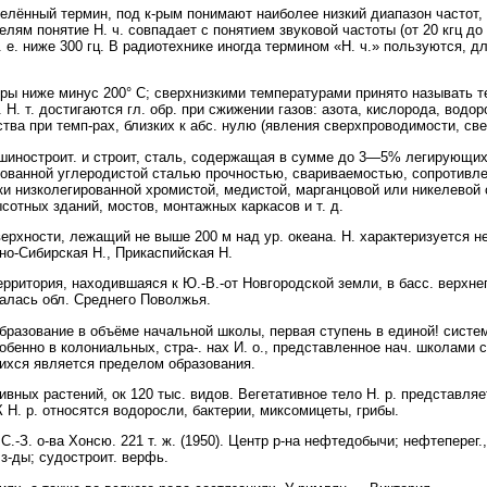
ённый термин, под к-рым понимают наиболее низкий диапазон частот,
елям понятие Н. ч. совпадает с понятием звуковой частоты (от 20 кгц до
 е. ниже 300 гц. В радиотехнике иногда термином «Н. ч.» пользуются, дл
иже минус 200° С; сверхнизкими температурами принято называть темп
Н. т. достигаются гл. обр. при сжижении газов: азота, кислорода, водор
ва при темп-рах, близких к абс. нулю (явления сверхпроводимости, свер
строит. и строит, сталь, содержащая в сумме до 3—5% легирующих 
ованной углеродистой сталью прочностью, свариваемостью, сопротивле
и низколегированной хромистой, медистой, марганцовой или никелевой 
сотных зданий, мостов, монтажных каркасов и т. д.
хности, лежащий не выше 200 м над ур. океана. Н. характеризуется н
но-Сибирская Н., Прикаспийская Н.
итория, находившаяся к Ю.-В.-от Новгородской земли, в басс. верхнег
малась обл. Среднего Поволжья.
ование в объёме начальной школы, первая ступень в единой! системе
обенно в колониальных, стра-. нах И. о., представленное нач. школами с
ихся является пределом образования.
ых растений, ок 120 тыс. видов. Вегетативное тело Н. р. представляе
 Н. р. относятся водоросли, бактерии, миксомицеты, грибы.
.-З. о-ва Хонсю. 221 т. ж. (1950). Центр р-на нефтедобычи; нефтеперег., 
з-ды; судостроит. верфь.