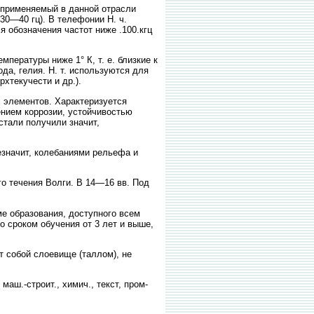
 применяемый в данной отрасли
 30—40 гц). В телефонии Н. ч.
я обозначения частот ниже .100.кгц
ературы ниже 1° К, т. е. близкие к
ода, гелия. Н. т. используются для
хтекучести и др.).
элементов. Характеризуется
нием коррозии, устойчивостью
стали получили значит,
езначит, колебаниями рельефа и
о течения Волги. В 14—16 вв. Под
 образования, доступного всем
о сроком обучения от 3 лет и выше,
т собой слоевище (таллом), не
маш.-строит., химич., текст, пром-