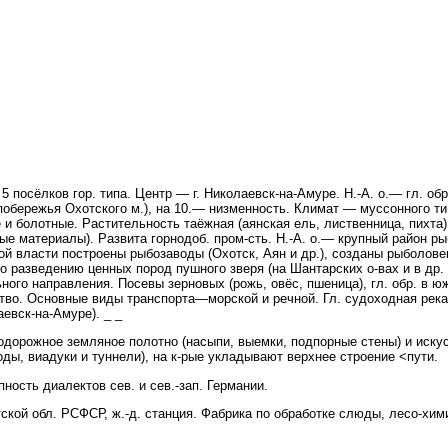
 5 посёлков гор. типа. Центр — г. Николаевск-на-Амуре. Н.-А. о.— гл. об
обережья Охотского м.), на 10.— низменность. Климат — муссонного т
 и болотные. Растительность таёжная (аянская ель, лиственница, пихта
ые материалы). Развита горнодоб. пром-сть. Н.-А. о.— крупный район ры
ой власти построены рыбозаводы (Охотск, Аян и др.), созданы рыболове
о разведению ценных пород пушного зверя (на Шантарских о-вах и в др. 
ного направления. Посевы зерновых (рожь, овёс, пшеница), гл. обр. в ю
тво. Основные виды транспорта—морской и речной. Гл. судоходная река
евск-на-Амуре). _ _
ожное земляное полотно (насыпи, выемки, подпорные стены) и искусс
ды, виадуки и туннели), на к-рые укладывают верхнее строение <пути.
сть диалектов сев. и сев.-зап. Германии.
кой обл. РСФСР, ж.-д. станция. Фабрика по обработке слюды, лесо-химич