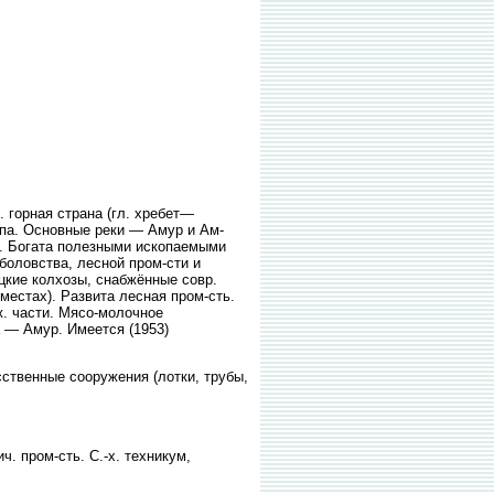
р. горная страна (гл. хребет—
ипа. Основные реки — Амур и Ам-
). Богата полезными ископаемыми
боловства, лесной пром-сти и
цкие колхозы, снабжённые совр.
местах). Развита лесная пром-сть.
ж. части. Мясо-молочное
 — Амур. Имеется (1953)
твенные сооружения (лотки, трубы,
. пром-сть. С.-х. техникум,