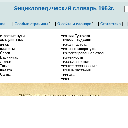
Энциклопедический словарь 1953г.
ние
]
[
Особые страницы
]
[
О сайте и словаре
]
[
Статистика
]
строение пути
Нижняя Тунгуска
емецкий язык
Низами Гянджеви
динск
Низкая частота
 планеты
Низкие температуры
Серги
Низколегированная сталь
Баскунчак
Низменность
 Ломов
Низовская земля
Тагил
Низшее образование
палата
Низшие растения
 Салда
Ниигата
Ника