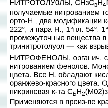
НИТРОТОЛУ0ЛЫ, СНзС
Н
в
4
получаемые нитрованием то
орто-Н., две модификации к-
222°, и пара-Н., 1°пл. 54°, 
промежуточные вещества в 
тринитротолуол — как взры
НИТРОФЕНОЛЫ, органич. со
нитрованием фенолов. Моно
цвета. Все Н. обладают кис
оранжево-красного цвета. 
пикриновая к-та С
Н
(М02)
Б
2
Применяются в произ-ве кр