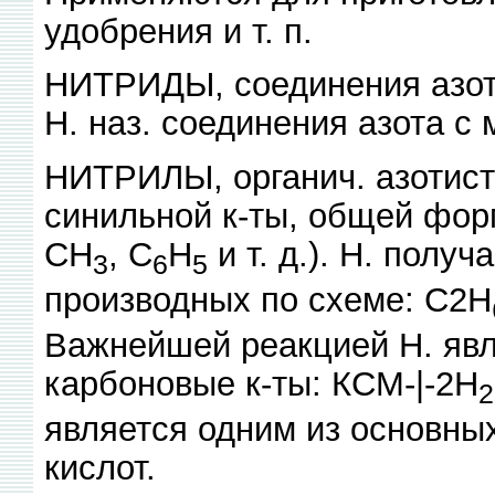
удобрения и т. п.
НИТРИДЫ, соединения азота
Н. наз. соединения азота с
НИТРИЛЫ, органич. азотист
синильной к-ты, общей фор
СН
, С
Н
и т. д.). Н. полу
3
6
5
производных по схеме: С2Н
Важнейшей реакцией Н. явл
карбоновые к-ты: КСМ-|-2Н
2
является одним из основных
кислот.