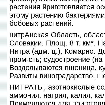
растения йриготовляется о
этому растению бактериям
бобовых растений.
нитрАнская Область, област
Словакии. Площ. 8 т. км*. На
Нитра (адм. ц.), Комарно. Д
пром-сть; судостроение (на
Возделываются пшеница, кук
Развиты виноградарство, ш
НИТРАТЫ, азотнокислые соли
аммония, натрия, калия, ка
Применяются для приготовл