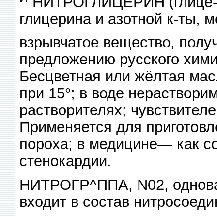
НИТРОГЛИЦЕРИН (глице-р
глицерина и азотной к-ты, 
взрывчатое вещество, полу
предложению русского химик
Бесцветная или жёлтая масл
при 15°; в воде нераствори
растворителях; чувствителе
Применяется для приготовл
пороха; в медицине— как 
стенокардии.
НИТРОГР^ППА, N02, одновал
входит в состав нитросоеди