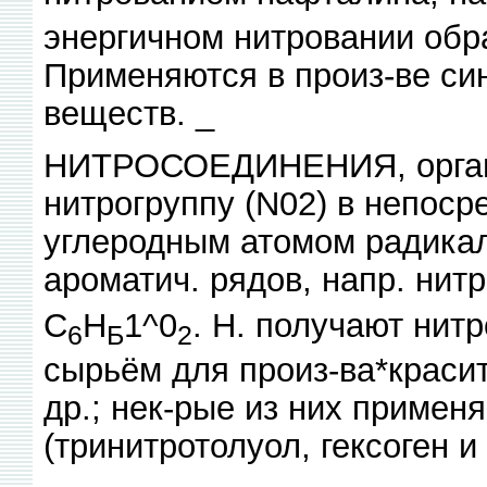
энергичном нитровании обра
Применяются в произ-ве син
веществ. _
НИТРОСОЕДИНЕНИЯ, органи
нитрогруппу (N02) в непоср
углеродным атомом радикал
ароматич. рядов, напр. нит
С
Н
1^0
. Н. получают нит
6
Б
2
сырьём для произ-ва*краси
др.; нек-рые из них примен
(тринитротолуол, гексоген и 