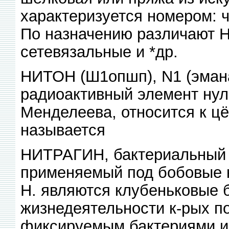
характеризуется номером: 
По назначению различают 
сетевязальные и *др.
НИТОН (Ш1опшп), N1 (эманац
радиоактивный элемент нуле
Менделеева, относится к ц
называется
НИТРАГИН, бактериальный 
применяемый под бобовые 
Н. являются клубеньковые б
жизнедеятельности к-рых п
фиксируемым бактериями из