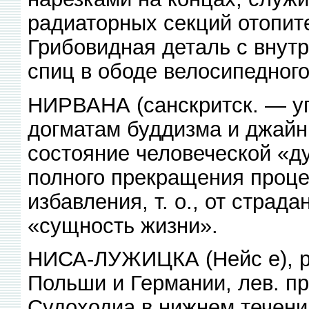
радиаторных секций отопите
Грибовидная деталь с внут
спиц в ободе велосипедного
НИРВАНА (санскритск. — уга
догматам буддизма и джай
состояние человеческой «ду
полного прекращения проц
избавления, т. о., от стра
«сущность жизни».
НИСА-ЛУЖИЦКА (Нейс е), ре
Польши и Германии, лев. пр
Судоходиа в нижнем течении 