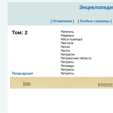
Энциклопедич
[
Оглавление
]
[
Особые страницы
Том: 2
Ниппель
Нирвана
Ниса-лужицка
Нистагм
Нитки
Нитон
Нитрагин
Нитранская область
Нитраты
Нитриды
Нитрилы
Предыдущая
Нитриты