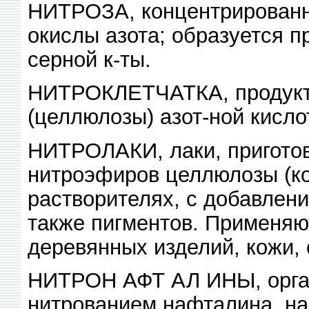
НИТРОЗА, концентрированн
окислы азота; образуется 
серной к-ты.
НИТРОКЛЕТЧАТКА, продукт 
(целлюлозы) азот-ной кисл
НИТРОЛАКИ, лаки, пригото
нитроэфиров целлюлозы (ко
растворителях, с добавлен
также пигментов. Применяю
деревянных изделий, кожи, 
НИТРОН АФТ АЛ ИНЫ, орган
нитрованием нафталина, на