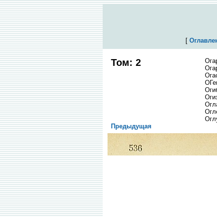
[
Оглавле
Том: 2
Ога
Ога
Ога
ОГе
Оги
Оги
Огл
Огл
Огл
Предыдущая