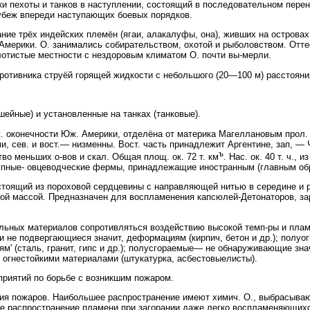
 пехоты и танков в наступлении, состоящий в последовательном пере
рубеж впереди наступающих боевых порядков.
 трёх индейских племён (ягаи, алакалуфы, она), живших на островах 
мерики. О. занимались собирательством, охотой и рыболовством. Оттес
лотистые местности с нездоровым климатом О. почти вы-мерли.
тивника струёй горящей жидкости с небольшого (20—100 м) расстояния 
шейные) и установленные на танках (танковые).
оконечности Юж. Америки, отделёна от материка Магеллановым прол. Юж.
и, сев. и вост.— низменны. Вост. часть принадлежит Аргентине, зап, —
ъ
тво меньших о-вов и скал. Общая площ. ок. 72 т. км
. Нас. ок. 40 т. ч.,
упные- овцеводческие фермы, принадлежащие иностранным (главным обр
щий из пороховой сердцевины с направляющей нитью в середине и р
ой массой. Предназначен для воспламенения капсюлей-Детонаторов, за
ных материалов сопротивляться воздействию высокой темп-ры и плам
и не подвергающиеся значит, деформациям (кирпич, бетон и др.); полуо
' (сталь, гранит, гипс и др.); полусгораемые— не обнаруживающие зна
 огнестойкими материалами (штукатурка, асбестовыелисты).
иятий по борьбе с возникшим пожаром.
 пожаров. Наибольшее распространение имеют химич. О., выбрасываю
е распространение пламени при загорании даже легко воспламеняющихс