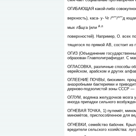
ОГИБАЮЩАЯ какой-либо совокупности
верхность), каса- у- Чг /^""/^""д ющая
А л
мых л$щга (или
поверхностей). Например, О. всех п
тящегося по прямой АВ, состоит из п
ОГИЗ (Объединение государственных
образован Главполиграфиздат. С ма
ОГЛАСОВКА, различные способы обоз
еврейском, арабском и других алфав
ОГЛЕЕНИЕ ПОЧВЫ, биохимнч. процесс
анаэробными бактериями и приводит 
дерново-подзолистой зоны СССР — г
ОГЛУМ, водянка желудочков мозга у
иногда припадки сильного возбужден
ОГНЕВАЯ ТОЧКА, 1) пулемёт, миномё
миномётов, приспособленное для ве
ОГНЕВКИ, семейство бабочек. Крыль
вредители сельского хозяйства: луг