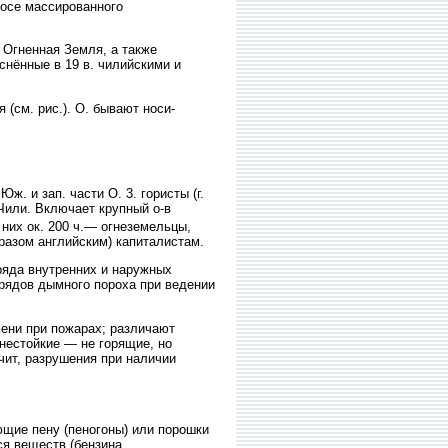
носе массированного
Огненная Земля, а также
нённые в 19 в. чилийскими и
(см. рис.). О. бывают носи-
 и зап. части О. 3. гористы (г.
 Чили. Включает крупный о-в
 из них ок. 200 ч.— огнеземельцы,
азом английским) капиталистам.
яда внутренних и наружных
рядов дымного пороха при ведении
ени при пожарах; различают
гнестойкие — не горящие, но
чит, разрушения при наличии
щие пену (пеногоны) или порошки
я веществ (бензина,