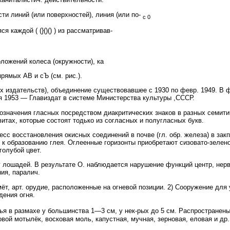
 линий (или поверхностей), линия (или по-
с 0
ся каждой ( (}()() ) из рассматривав-
оложений колеса (окружности), ка
рямых АВ и сЪ (см. рис.).
 издательств), объединение существовавшее с 1930 по февр. 1949. В 
я 1953 — Главиздат в системе Министерства культуры ,СССР.
начения гласных посредством диакритических знаков в разных семити
итах, которые состоят тодько из согласных и полугласных букв.
 восстановления окисных соединений в почве (гл. обр. железа) в закп
к образованию глея. Оглеенные горизонты приобретают сизовато-зеленов
олубой цвет.
 лошадей. В результате О. наблюдается нарушение функций центр, нерв
ия, паралич.
т, арт. орудие, расположенные на огневой позиции. 2) Сооружение для 
дения огня.
я в размахе у большинства 1—3 см, у нек-рых до 5 см. Распространены
овой мотылёк, восковая моль, капустная, мучная, зерновая, еловая и др.