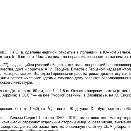
 рис.). На О. а. сделаны надписи, открытые в Ирландии, в Южном Уэльсе,
ятся к 5—6 вв. н. э. Часть из них—на нерасшифрованном языке пиктов,
77), выдающийся русский обществ. деятель, дворянский революционер,
чества, друг и соратник А. И. Герцена. Вместе с Герценом издавал «Ко
 материалистом. Вслед за Герценом он рассматривал диалектику как «
 антикрепостническими идеями, служила делу развития революционного
сской литературы.
иных. Дл. тела ок. 60 см, вес 1—-1,5 кг. Окраска оперения рыжая (отчего
. Африке; в СССР'— на юге Русской равнины, в Закавказье, на Ю. Сибири
1
джия. 72 т. ж. (1950), ок.
/
— негры. Ж.-д. узел. Хл.-бум., метал-лооб
3
я — Уильям Сидни Г1 о р-тер; 1862—1910), амер. писатель, мастер кор
Г. критически отражают отдельные стороны амер. образа жизни, высмеи
амер. гос. деятелей, захватнцч. колониальную политику США («Короли и к
каниталистич. действительности.