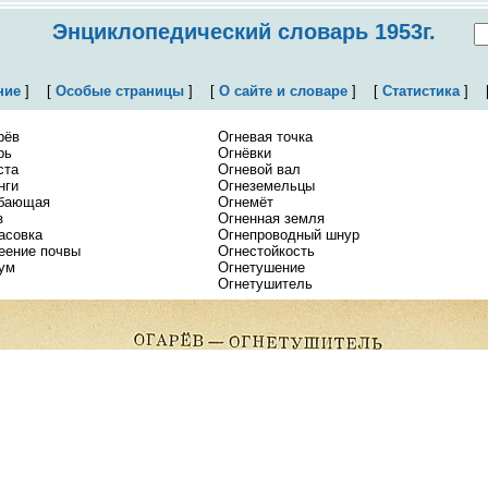
Энциклопедический словарь 1953г.
ние
]
[
Особые страницы
]
[
О сайте и словаре
]
[
Статистика
]
рёв
Огневая точка
рь
Огнёвки
ста
Огневой вал
нги
Огнеземельцы
бающая
Огнемёт
з
Огненная земля
асовка
Огнепроводный шнур
еение почвы
Огнестойкость
ум
Огнетушение
Огнетушитель