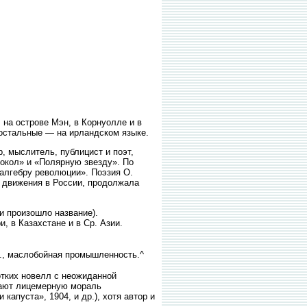
 на острове Мэн, в Корнуолле и в
 остальные — на ирландском языке.
 мыслитель, публицист и поэт,
локол» и «Полярную звезду». По
алгебру революции». Поэзия О.
 движения в России, продолжала
 и произошло название).
, в Казахстане и в Ср. Азии.
р., маслобойная промышленность.^
отких новелл с неожиданной
вают лицемерную мораль
апуста», 1904, и др.), хотя автор и