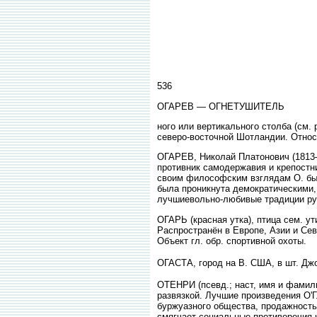
536
ОГАРЕВ — ОГНЕТУШИТЕЛЬ
ного или вертикального столба (см.
северо-восточной Шотландии. Относ
ОГАРЕВ, Николай Платонович (1813—
противник самодержавия и крепостни
своим философским взглядам О. был
была проникнута демократическими,
лучшиевольно-любивые традиции ру
ОГАРЬ (красная утка), птица сем. ут
Распространён в Европе, Азии и Сев
Объект гл. обр. спортивной охоты.
ОГАСТА, город на В. США, в шт. Джор
ОТЕНРИ (псевд.; наст, имя и фамили
развязкой. Лучшие произведения О'
буржуазного общества, продажность 
смягчает социальные противоречия 