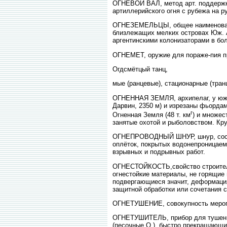
ОГНЕВОЙ ВАЛ, метод арт. поддержки
артиллерийского огня с рубежа на 
ОГНЕЗЕМЕЛЬЦЫ, общее наименование
близлежащих мелких островах Юж. А
аргентинскими колонизаторами в бо
ОГНЕМЕТ, оружие для пораже-пия про
Огдсмётцый танц,
мые (ранцевые), стационарные (тран
ОГНЕННАЯ ЗЕМЛЯ, архипелаг, у юж. 
Дарвин, 2350 м) и изрезаны фьордам
г
Огненная Земля (48 т. км
) и множес
занятые охотой и рыболовством. Кр
ОГНЕПРОВОДНЫЙ ШНУР, шнур, состоя
оплёток, покрытых водонепроницаем
взрывных и подрывных работ.
ОГНЕСТОЙКОСТЬ,свойство строитель
огнестойкие материалы, не горящие 
подвергающиеся значит, деформациям
защитной обработки или сочетания с
ОГНЕТУШЕНИЕ, совокупность меропр
ОГНЕТУШИТЕЛЬ, прибор для тушения
(песочные О.), быстро прекращающи