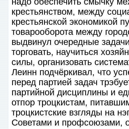
надо обеспечить смычку ме
крестьянством, между соци
крестьянской экономикой п
товарооборота между городо
выдвинул очередные задачи
торговать, научиться хозяй
силы, организовать система
Леинн подчёркивал, что ус
перед партией задач трэбу
партийной дисциплины и ед
отпор троцкистам, питавши
троцкистские взгляды на нэ
Советами и профсоюзами, 