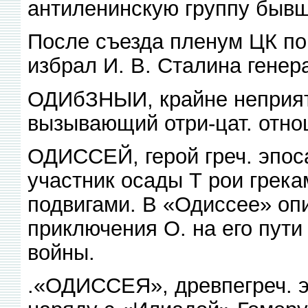
антиленинскую группу бывш
После съезда пленум ЦК по
избрал И. В. Сталина гене
ОДИбЗНЫИ, крайне неприят
вызывающий отри-цат. отно
ОДИССЕЙ, герой греч. эпоса
участник осады Т рои грека
подвигами. В «Одиссее» оп
приключения О. на его пути
войны.
.«ОДИССЕЯ», древпегреч. э