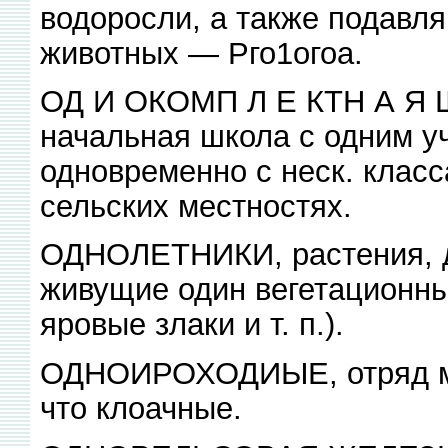
водоросли, а также подав
животных — Рго1огоа.
ОД И ОКОМП Л Е КТН А Я 
начальная школа с одним у
одновременно с неск. клас
сельских местностях.
ОДНОЛЕТНИКИ, растения, д
живущие один вегетационны
яровые злаки и т. п.).
ОДНОИРОХОДИЫЕ, отряд мл
что клоачные.