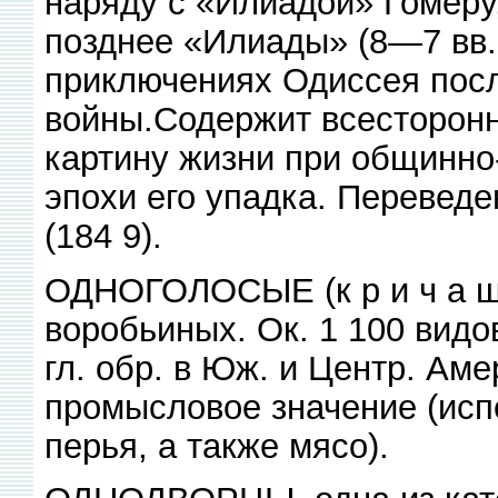
наряду с «Илиадой» Гомеру
позднее «Илиады» (8—7 вв. 
приключениях Одиссея посл
войны.Содержит всесторон
картину жизни при общинно
эпохи его упадка. Переведе
(184 9).
ОДНОГОЛОСЫЕ (к р и ч а щ и
воробьиных. Ок. 1 100 видо
гл. обр. в Юж. и Центр. Ам
промысловое значение (исп
перья, а также мясо).