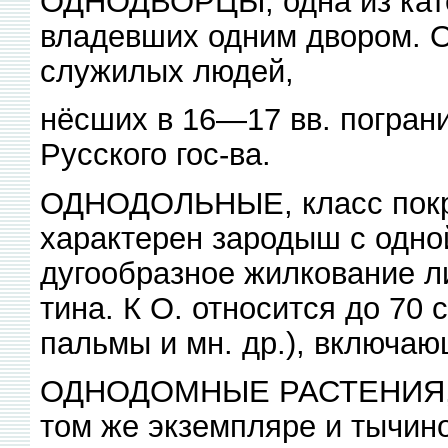
ОДНОДВОРЦЫ, одна из катег
владевших одним двором. О
служилых людей,
нёсших в 16—17 вв. погран
Русского гос-ва.
ОДНОДОЛЬНЫЕ, класс покр
характерен зародыш с одно
дугообразное жилкование ли
тина. К О. относится до 70 
пальмы и мн. др.), включаю
ОДНОДОМНЫЕ РАСТЕНИЯ, ра
том же экземпляре и тычин