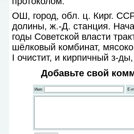
протоколом.
ОШ, город, обл. ц. Кирг. СС
долины, ж.-Д. станция. Нач
годы Советской власти трак
шёлковый комбинат, мясоко
I очистит, и кирпичный з-ды
Добавьте свой комм
Имя:
E-m