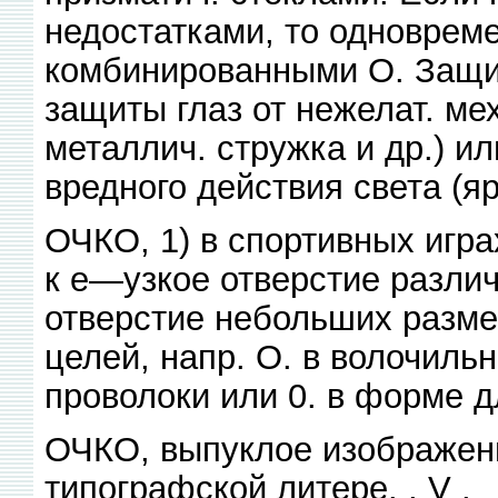
недостатками, то одноврем
комбинированными О. Защи
защиты глаз от нежелат. ме
металлич. стружка и др.) ил
вредного действия света (яр
ОЧКО, 1) в спортивных играх
к е—узкое отверстие разли
отверстие небольших разм
целей, напр. О. в волочиль
проволоки или 0. в форме д
ОЧКО, выпуклое изображени
типографской литере. , V .