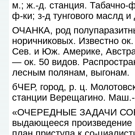
м.; ж.-д. станция. Табачно
ф-ки; з-д тунгового маслд и
ОЧАНКА, род полупаразитны
норичниковых. Известно ок.
Сев. и Юж. Америке, Австр
— ок. 50 видов. Распростра
лесным полянам, выгонам.
бЧЕР, город, р. ц. Молотовс
станции Верещагино. Маш.-
«ОЧЕРЕДНЫЕ ЗАДАЧИ СО
выдающееся произведение В
план приступа к со-циалист