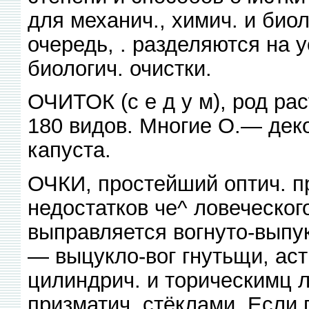
для механич., химич. и биол
очередь, . разделяются на у
биологич. очистки.
ОЧИТОК (с е д у м), род рас
180 видов. Многие О.— дек
капуста.
ОЧКИ, простейший оптич. п
недостатков че^ ловеческог
выправляется вогнуто-выпу
— выцукло-вог гнутьщи, ас
цилиндрич. и торическимц 
призматич. стёклами. Если 