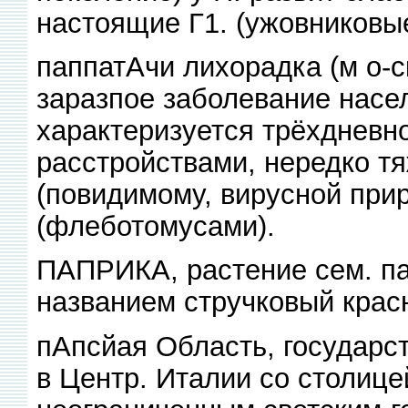
настоящие Г1. (ужовниковы
паппатАчи лихорадка (м о-с
заразпое заболевание насе
характеризуется трёхдневн
расстройствами, нередко т
(повидимому, вирусной при
(флеботомусами).
ПАПРИКА, растение сем. па
названием стручковый крас
пАпсйая Область, государс
в Центр. Италии со столицей