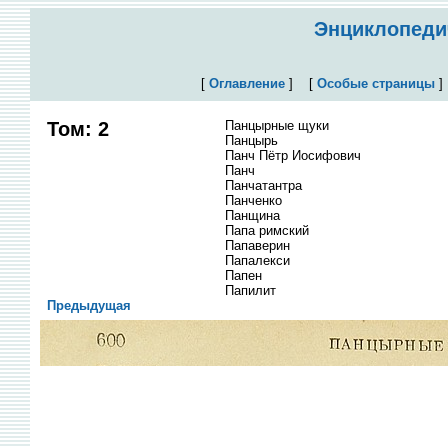
Энциклопедич
[
Оглавление
]
[
Особые страницы
Том: 2
Панцырные щуки
Панцырь
Панч Пётр Иосифович
Панч
Панчатантра
Панченко
Панщина
Папа римский
Папаверин
Папалекси
Папен
Папилит
Предыдущая