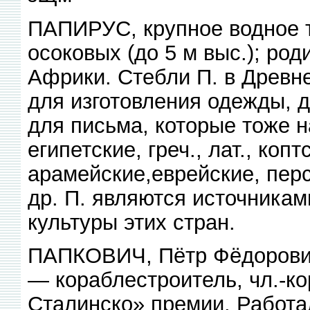
ПАПИРУС, крупное водное т
осоковых (до 5 м выс.); ро
Африки. Стебли П. в Древн
для изготовления одежды, д
для письма, которые тоже 
египетские, греч., лат., копт
арамейские,еврейские, перс
др. П. являются источникам
культуры этих стран.
ПАПКОВИЧ, Пётр Фёдорович
— кораблестроитель, чл.-к
Сталинско» премии. Работа