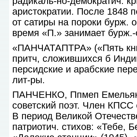
радикаль-но-демократич. кр
аристократии. После 1848 
от сатиры на пороки бурж. о
время «П.» занимает бурж.
«ПАНЧАТАПТРА» («Пять книг
притч, сложившихся б Индии
персидские и арабские пер
лит-ры.
ПАНЧЕНКО, Ппмеп Емельянов
советский поэт. Член КПСС 
В период Великой Отечест
патриотич. стихов: «Тебе, Б