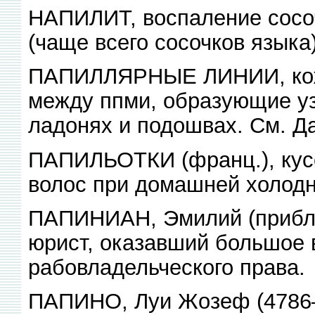
НАПИЛИТ, воспаление сосоч
(чаще всего сосочков языка)
ПАПИЛЛЯРНЫЕ ЛИНИИ, кожн
между ппми, образующие уз
ладонях и подошвах. См. Д
ПАПИЛЬОТКИ (франц.), кус
волос при домашней холодн
ПАПИНИАН, Эмилий (прибли
юрист, оказавший большое 
рабовладельческого права.
ПАПИНО, Луи Жозеф (4786—