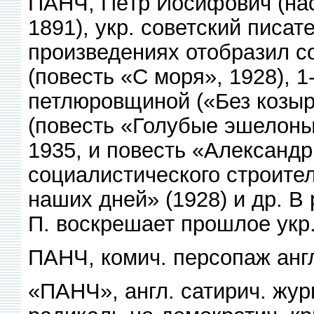
ПАНЧ, Пётр Иосифович (наст
1891), укр. советский писат
произведениях отобразил 
(повесть «С моря», 1928), 
петлюровщиной («Без козыр
(повесть «Голубые эшелоны
1935, и повесть «Александр
социалистического строите
наших дней» (1928) и др. В
П. воскрешает прошлое укр.
ПАНЧ, комич. персопаж англ
«ПАНЧ», англ. сатирич. жур