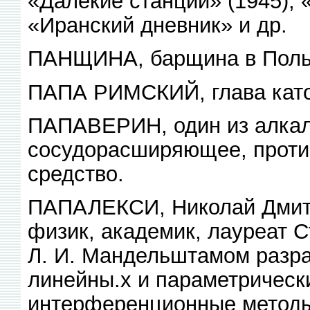
«Далекие станции» (1945), 
«Иранский дневник» и др.
ПАНЩИНА, барщина в Польш
ПАПА РИМСКИЙ, глава катол
ПАПАВЕРИН, один из алкал
сосудорасширяющее, проти
средство.
ПАПАЛЕКСИ, Николай Дмитр
физик, академик, лауреат 
Л. И. Мандельштамом разра
линейны.х и параметрическ
интерференционные методы