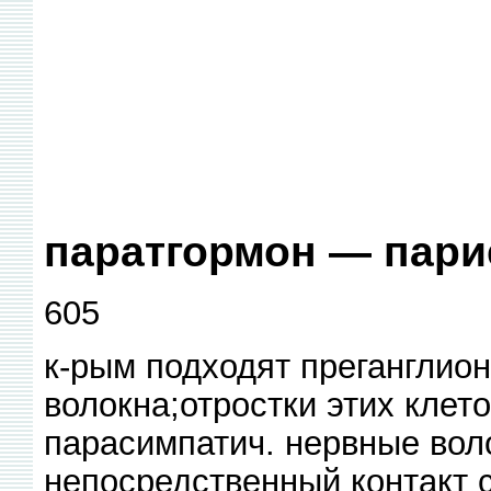
паратгормон — пар
605
к-рым подходят преганглио
волокна;отростки этих клет
парасимпатич. нервные вол
непосредственный контакт с