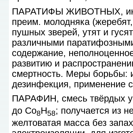
ПАРАТИФЫ ЖИВОТНЫХ, инфе
преим. молодняка (жеребят, 
пушных зверей, утят и гуся
различными паратифозными
содержание, неполноценно
развитию и распространен
смертность. Меры борьбы: 
дезинфекция, применение с
ПАРАФИН, смесь твёрдых уг
до Со
Н
; получается из н
8
58
желтоватая масса без запа