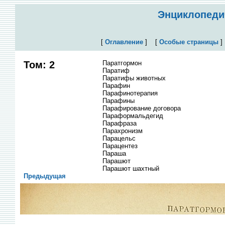
Энциклопедич
[
Оглавление
]
[
Особые страницы
Том: 2
Паратгормон
Паратиф
Паратифы животных
Парафин
Парафинотерапия
Парафины
Парафирование договора
Параформальдегид
Парафраза
Парахронизм
Парацельс
Парацентез
Параша
Парашют
Парашют шахтный
Предыдущая