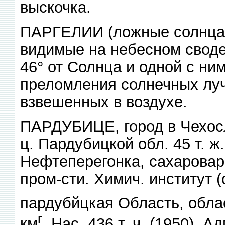
выскочка.
ПАРГЕЛИИ (ложные солнца)
видимые на небесном своде,
46° от Солнца и одной с ни
преломления солнечных луч
взвешенных в воздухе.
ПАРДУБИЦЕ, город в Чехосло
ц. Пардубицкой обл. 45 т. ж.
Нефтеперегонка, сахаровар
пром-сти. Химич. институт (
пардубйцкая Область, облас
г
км
. Нас. 436 т. ч. (1950). 