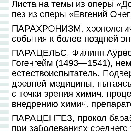
Листа на темы из оперы «До
пез из оперы «Евгений Онеги
ПАРАХРОНИЗМ, хронологиче
события к более поздней эп
ПАРАЦЕЛЬС, Филипп Аурео
Гогенгейм (1493—1541), нем
естествоиспытатель. Подвер
древней медицины, пытаясь
с точки зрения химич. проц
внедрению химич. препарат
ПАРАЦЕНТЕЗ, прокол бараб
при заболеваниях среднего 