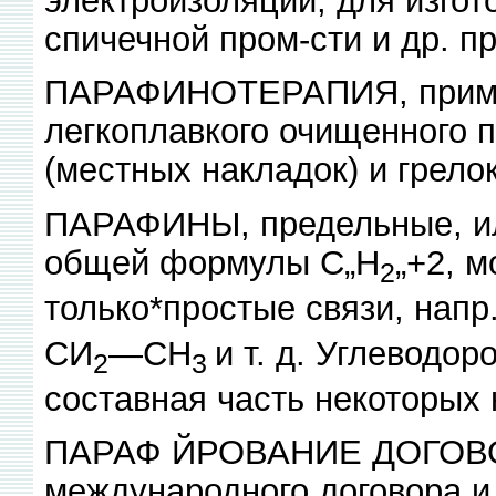
электроизоляции, для изгото
спичечной пром-сти и др. пр
ПАРАФИНОТЕРАПИЯ, приме
легкоплавкого очищенного 
(местных накладок) и грелок
ПАРАФИНЫ, предельные, и
общей формулы С„Н
„+2, 
2
только*простые связи, напр
СИ
—СН
и т. д. Углеводо
2
3
составная часть некоторых
ПАРАФ ЙРОВАНИЕ ДОГОВОР
международного договора и