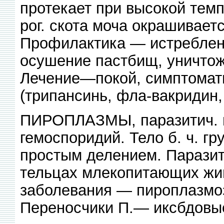
протекает при высокой темп
рог. скота моча окрашиваетс
Профилактика — истреблен
осушение пастбищ, уничтоже
Лечение—покой, симптомати
(трипансинь, фла-вакридин,
ПИРОПЛАЗМЫ, паразитич. п
гемоспоридий. Тело б. ч. 
простым делением. Паразит
тельцах млекопитающих жи
заболевания — пироплазмоз
Переносчики П.— иксбдовы