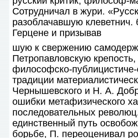
русский критик, философ-ма
Сотрудничал в жури. «Русск
разоблачавшую клеветнич.
Герцене и призывав
шую к свержению самодержа
Петропавловскую крепость, 
философско-публицистиче-с
традиции материалистическ
Чернышевского и Н. А. Доб
ошибки метафизического ха
последовательных революц.
единственный путь освобож
борьбе, П. переоценивал р