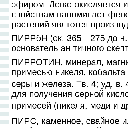
эфиром. Легко окисляется и
свойствам напоминает фено
растений явлтотся производ
ПИРРбН (ок. 365—275 до н. 
основатель ан-тичного скеп
ПИРРОТИН, минерал, магнит
примесью никеля, кобальта 
серы и железа. Тв. 4; уд. в.
для получения серной кисл
примесей (никеля, меди и д
ПИРС, каменное, свайное и