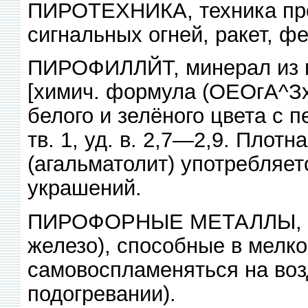
ПИРОТЕХНИКА, техника про
сигнальных огней, ракет, фе
ПИРОФИЛЛЙТ, минерал из 
[химич. формула (ОЕОгА^Зх
белого и зелёного цвета с 
тв. 1, уд. в. 2,7—2,9. Плот
(агальматолит) употребляе
украшений.
ПИРОФОРНЫЕ МЕТАЛЛЫ, не
железо), способные в мелк
самовоспламеняться на воз
подогревании).