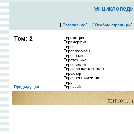
Энциклопедич
[
Оглавление
]
[
Особые страницы
Том: 2
Пирометрия
Пироморфит
Пироо
Пироплазмозы
Пироплазмы
Пиротехника
Пирофиллит
Пирофорные металлы
Пирохлор
Пироэлектричество
Пирр
Предыдущая
Пиррихий