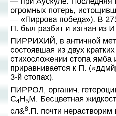
— при Аускуле. Последняя 
огромных потерь, истощивш
— «Пиррова победа»). В 275
П. был разбит и изгнан из И
ПИРРИХИЙ, в античной метр
состоявшая из двух кратких
стихосложении стопа ямба 
приравнивается к П. («ддмй
3-й стопах).
ПИРРОЛ, органич. гетероци
С
Н
М. Бесцветная жидкость,
4
5
8
сл&
.П. почти нерастворим 