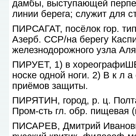
дамбы, выступающей перпен
линии берега; служит для ст
ПИРСАГАТ, посёлок гор. тип
Азерб. ССР/на берегу Каспий
железнодорожного узла Аля
ПИРУЕТ, 1) в хореографиШВ
носке одной ноги. 2) В к л а 
приёмов защиты.
ПИРЯТИН, город, р. ц. Полт
Пром-сть гл. обр. пищевая (
ПИСАРЕВ, Дмитрий Иванов