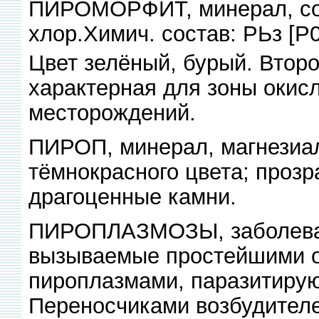
ПИРОМОРФИТ, минерал, со
хлор.Химич. состав: РЬз [Р
Цвет зелёный, бурый. Втор
характерная для зоны окис
месторождений.
ПИРОП, минерал, магнезиал
тёмнокрасного цвета; проз
драгоценные камни.
ПИРОПЛАЗМОЗЫ, заболева
вызываемые простейшими 
пироплазмами, паразитирую
Переносчиками возбудителе