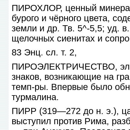
ПИРОХЛОР, ценный минерал
бурого и чёрного цвета, со
земли и др. Тв. 5^-5,5; уд. 
щелочных сиенитах и сопро
83 Энц. сл. т. 2,
ПИРОЭЛЕКТРИЧЕСТВО, элек
знаков, возникающие на гра
темп-ры. Впервые было обн
турмалина.
ПИРР (319—272 до н. э.), ца
выступил против Рима, разб