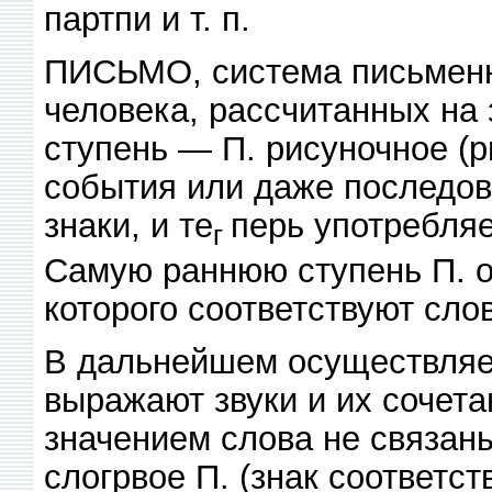
партпи и т. п.
ПИСЬМО, система письменн
человека, рассчитанных на з
ступень — П. рисуночное (
события или даже последов
знаки, и те
перь употребля
г
Самую раннюю ступень П. о
которого соответствуют сло
В дальнейшем осуществляет
выражают звуки и их сочета
значением слова не связаны
слогрвое П. (знак соответст