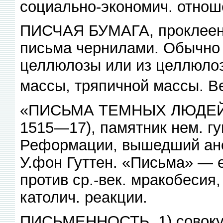
социально-экономич. отноше
ПИСЧАЯ БУМАГА, проклеенн
письма чернилами. Обычно 
целлюлозы или из целлюло
массы, тряпичной массы. В
«ПИСЬМА ТЕМНЫХ ЛЮДЕЙ», 
1515—17), памятник нем. гу
Реформации, вышедший ано
У.фон Гуттен. «Письма» — 
против ср.-век. мракобесия
католич. реакции.
ПИСЬМЕННОСТЬ, 1) совоку