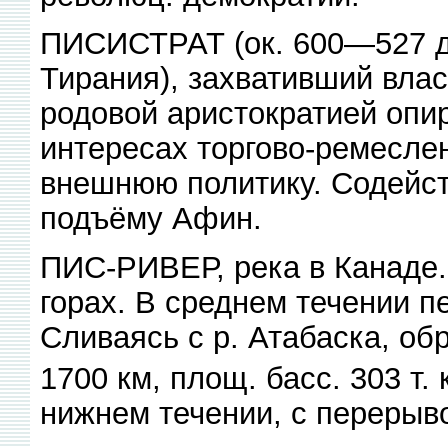
ПИСИСТРАТ (ок. 600—527 до 
Тирания), захвативший власт
родовой аристократией опир
интересах торгово-ремесле
внешнюю политику. Содейст
подъёму Афин.
ПИС-РИВЕР, река в Канаде.
горах. В среднем течении п
Сливаясь с р. Атабаска, обр
1700 км, площ. басс. 303 т. 
нижнем течении, с перерыво