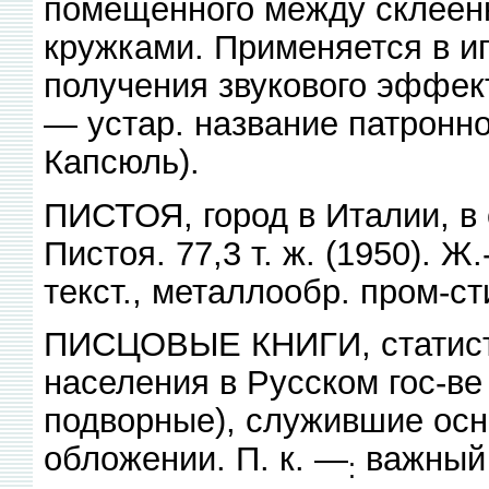
помещённого между склеен
кружками. Применяется в и
получения звукового эффект
— устар. название патронн
Капсюль).
ПИСТОЯ, город в Италии, в о
Пистоя. 77,3 т. ж. (1950). Ж
текст., металлообр. пром-ст
ПИСЦОВЫЕ КНИГИ, статисти
населения в Русском гос-ве 
подворные), служившие осн
обложении. П. к. —
важный 
: