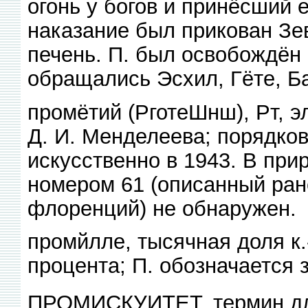
огонь у богов и принёсший 
наказание был прикован Зев
печень. П. был освобождён 
обращались Эсхил, Гёте, Б
промётий (РготеШнш), Рт, эл
Д. И. Менделеева; порядко
искусственно в 1943. В при
номером 61 (описанный ран
флоренций) не обнаружен.
промйлле, тысячная доля к.
процента; П. обозначается з
ПРОМИСКУИТЕТ, термин для