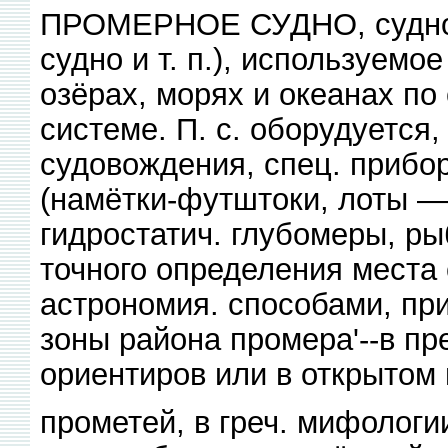
ПРОМЕРНОЕ СУДНО, судно (
судно и т. п.), используемо
озёрах, морях и океанах по
системе. П. с. оборудуется
судовождения, спец. прибо
(намётки-футштоки, лоты — 
гидростатич. глубомеры, ры
точного определения места 
астрономия. способами, пр
зоны района промера'--в п
ориентиров или в открытом 
прометей, в греч. мифологи