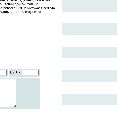
ием и теми задачами, к-рые она
. тации другой, только
ая револю-ция, уничтожает всякую
рудничестве свободных от
8 x 3 =