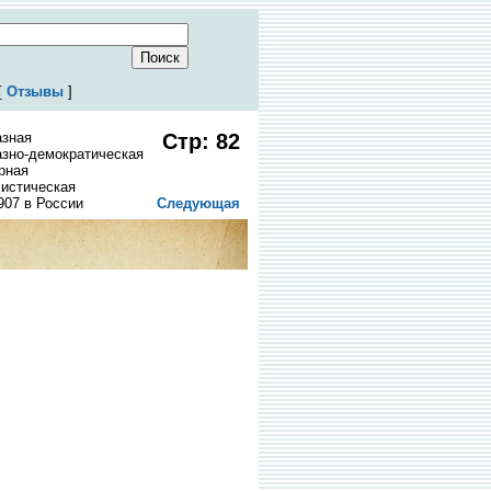
[
Отзывы
]
азная
Стр: 82
зно-демократическая
рная
истическая
907 в России
Следующая