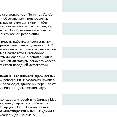
ыступлению (см. Ленин В. И., Соч.,
гда к объективным предпосылкам
, достаточно сильные, чтобы
его не «уронят» (см. там же, стр.
пыта. Приобретение этого опыта
иалистической революции.
ть рабочих и крестьян, при
ратич. революции, указывал В. И.
теории социалистической революции
была перерасти в гегемонию
уемыми массами, а революционно-
ческой диктатуры рабочего класса.
ом стран народной демократии
ижения, являвшиеся идео-' логами
ой революции. В условиях кризиса
ом освободит, движении перешла от
й революц.-демократия. идей.
нко, арм. философ и публицист М. Л.
 политику царизма и либералов.
Герцен и Н. П. Огарёв. 60-е гг.
вают «шестидесятниками». Видными
исарев и др. На смену