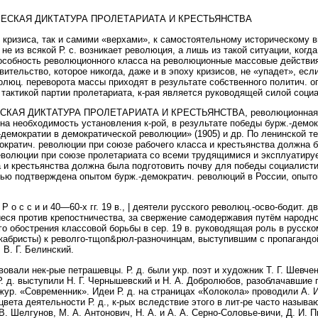
ЕСКАЯ ДИКТАТУРА ПРОЛЕТАРИАТА И КРЕСТЬЯНСТВА
 кризиса, так и самими «верхами», к самостоятельному историческому в
ко не из всякой Р. с. возникает революция, а лишь из такой ситуации, ко
пособность революционного класса на революционные массовые действия
ительство, которое никогда, даже и в эпоху кризисов, не «упадет», если 
олюц. переворота массы приходят в результате собственного политич. о
 тактикой партии пролетариата, к-рая является руководящей силой соц
Я ДИКТАТУРА ПРОЛЕТАРИАТА И КРЕСТЬЯНСТВА, революционная влас
на необходимость установления к-рой, в результате победы бурж.-демок
-демократии в демократической революции» (1905) и др. По ленинской 
ократич. революции при союзе рабочего класса и крестьянства должна 
еволюции при союзе пролетариата со всеми трудящимися и эксплуатир
а и крестьянства должна была подготовить почву для победы социалисти
тью подтверждена опытом бурж.-демократич. революций в России, опыт
 и и 40—60-х гг. 19 в., | деятели русского революц.-осво-бодит. дв
иеся против крепостничества, за свержение самодержавия путём народн
его обострения классовой борьбы в сер. 19 в. руководящая роль в русск
кабристы) к револго-тщоп&рюл-разночинцам, выступившим с пропагандо
 В. Г. Белинский.
овали нек-рые петрашевцы. Р. д. были укр. поэт и художник Т. Г. Шевче
 Р. д. выступили Н. Г. Чернышевский и Н. А. Добролюбов, разоблачавшие
 жур. «Современник». Идеи Р. д. на страницах «Колокола» проводили А. И. 
вета деятельности Р. д., к-рых вследствие этого в лит-ре часто назы
. Шелгунов, М. А. Антонович, Н. А. и А. А. Серно-Соловье-вичи, Д. И. П