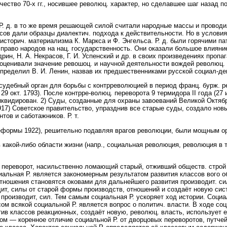
ство 70-х гг., носившее революц. характер, но сделавшее шаг назад п
Р. д. в то же время решающей силой считали народные массы и провод
осов дали образцы диалектич. подхода к действительности. Но в услови
 историч. материализма К. Маркса и Ф. Энгельса. Р. д. были горячими п
 право народов на нац. государственность. Они оказали большое влияни
рин, Н. А. Некрасов, Г. И. Успенский и др. в своих произведениях проп
о оценивали значение ревошоц. и научной деятельности вождей революц
определил В. И. Ленин, назвав их предшественниками русской социал-де
ный орган для борьбы с контрреволюцией в период франц. бурж. рев
с 29 окт. 1793). После контрре-волюц. переворота 9 термидора II года (27
иквидирован. 2) Суды, созданные для охраны завоеваний Великой Октяб
17) Советское правительство, упразднив все старые суды, создало новый
тов и саботажников. Р. т.
еформы 1922), решительно подавляя врагов революции, были мощным ор
акой-либо области жизни (напр., социальная революция, революция в те
ереворот, насильственно ломающий старый, отживший обществ. строй
иальная Р. является закономерным результатом развития классов вого
тношения становятся оковами для дальнейшего развития производит. си
ит, силы от старой формы производств, отношений и создаёт новую сис
производит, сил. Тем самым социальная Р. ускоряет ход истории. Соци
м всякой социальной Р. является вопрос о политич. власти. В ходе соц
ив классов реакционных, создаёт новую, революц. власть, использует 
ом — коренное отличие социальной Р. от дворцовых переворотов, путче