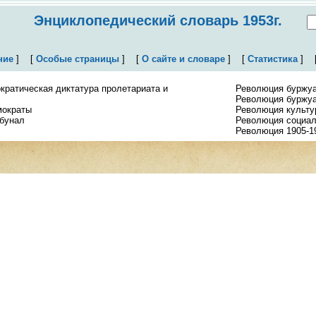
Энциклопедический словарь 1953г.
ние
]
[
Особые страницы
]
[
О сайте и словаре
]
[
Статистика
]
ратическая диктатура пролетариата и
Революция буржу
Революция буржуа
мократы
Революция культу
бунал
Революция социал
Революция 1905-1