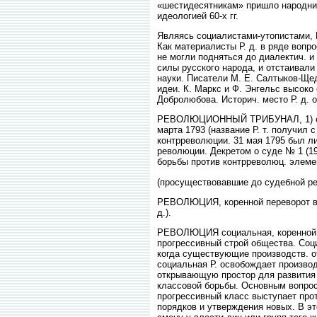
«шестидесятникам» пришло народниче
идеологией 60-х гг.
Являясь социалистами-утопистами, 
Как материалисты Р. д. в ряде вопр
не могли подняться до диалектич. и
силы русского народа, и отстаивали
науки. Писатели М. Е. Салтыков-Щед
идеи. К. Маркс и Ф. Энгельс высок
Добролюбова. Историч. место Р. д. 
РЕВОЛЮЦИОННЫЙ ТРИБУНАЛ, 1) судеб
марта 1793 (название Р. т. получил 
контрреволюции. 31 мая 1795 был л
революции. Декретом о суде № 1 (19
борьбы против контрреволюц. элемен
(просуществовавшие до судебной р
РЕВОЛЮЦИЯ, коренной переворот в к
д.).
РЕВОЛЮЦИЯ социальная, коренной п
прогрессивный строй общества. Соц
когда существующие производств. о
социальная Р. освобождает производ
открывающую простор для развития 
классовой борьбы. Основным вопросо
прогрессивный класс выступает прот
порядков и утверждения новых. В эт