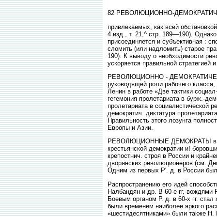
82 РЕВОЛЮЦИОННО-ДЕМОКРАТИЧ
привлекаемых, как всей обстановкой
4 изд., т. 21,^ стр. 189—190). Одна
присоединяется и субъективная : с
сломить (или надломить) старое прав
190). К выводу о необходимости рев
ускоряется правильной стратегией и
РЕВОЛЮЦИОННО - ДЕМОКРАТИЧЕСКА
руководящей роли рабочего класса, 
Ленин в работе «Две тактики социал
гегемония пролетариата в бурж.-дем
пролетариата в социалистической р
демократич. диктатура пролетариат
Правильность этого лозунга полнос
Европы и Азии.
РЕВОЛЮЦИОННЫЕ ДЕМОКРАТЫ в Р о с с
крестьянской демократии и! боровш
крепостнич. строя в России и крайн
дворянских революционеров (см. Де
Одним из первых Р'. д. в России был
Распространению его идей способств
Налбандян и др. В 60-е гг. вождями
Боевым органом Р. д. в 60-х гг. стал
были временем наиболее яркого расц
«шестидесятниками» были также Н. В