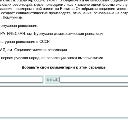
же класса. Характер социальной Р. определяется её классовым содержан
вующих революций, к-рые приводили лишь к замене одной формы эксплуа-
классич. примером к-рой является Великая Октябрьская социалистическ
 создаёт социалистические производств, отношения, основанные на сот
м, Коммунизм.
жуазная революция.
ИЧЕСКАЯ, см. Буржуазно-демократическая революция.
турная революция в СССР.
 см. Социалистическая революция.
рвая русская народная революция эпохи империализма.
Добавьте свой комментарий к этой странице:
E-mail: