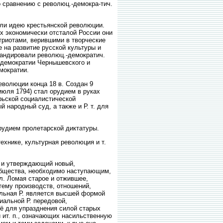
о сравнению с революц.-демокра-тич.
или идею крестьянской революции.
ях экономически отсталой России они
атриотами, верившими в творческие
е на развитие русской культуры и
агандировали революц.-демократич.
. демократии Чернышевского и
мократии.
олюции конца 18 в. Создан 9
 июля 1794) стал орудием в руках
рьской социалистической
 народный суд, а также и Р. т. для
удием пролетарской диктатуры.
хнике, культурная революция и т.
 и утверждающий новый,
 общества, необходимо наступающим,
л. Ломая старое и отжившее,
тему производств, отношений,
альная Р. является высшей формой
иальной Р. передовой,
её для упразднения силой старых
й ит. п., означающих насильственную