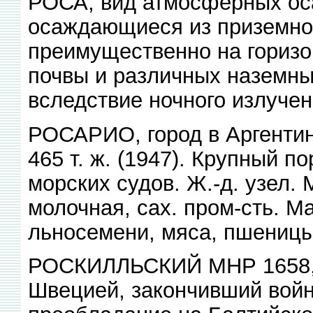
РОСА, вид атмосферных ос
осаждающиеся из приземног
преимущественно на горизо
почвы и различных наземн
вследствие ночного излучен
РОСАРИО, город в Аргентин
465 т. ж. (1947). Крупный п
морских судов. Ж.-д. узел.
молочная, сах. пром-сть. 
льносемени, мяса, пшеницы,
РОСКИЛЛЬСКИЙ МНР 1658, 
Швецией, закончивший вой