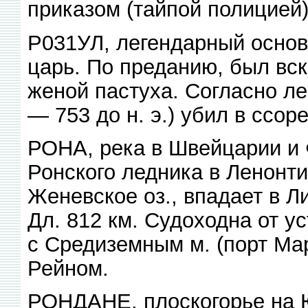
приказом (тайпой полицией)
Р031УЛ, легендарный основ
царь. По преданию, был вс
женой пастуха. Согласно ле
— 753 до н. э.) убил в ссор
РОНА, река в Швейцарии и 
Ронского ледника в Ленонти
Женевское оз., впадает в Л
Дл. 812 км. Судоходна от ус
с Средиземным м. (порт Мар
Рейном.
РОНДАНЕ, плоскогорье на Ю