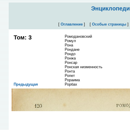
Энциклопедич
[
Оглавление
]
[
Особые страницы
Том: 3
Ромодановский
Ромул
Рона
Рондане
Рондо
Ронжа
Ронсар
Ронская низменность
Ронта
Ропет
Рораима
Предыдущая
Рорбах