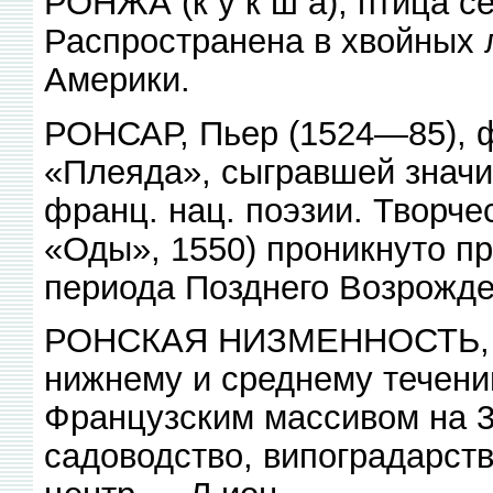
РОНЖА (к у к ш а), птица се
Распространена в хвойных л
Америки.
РОНСАР, Пьер (1524—85), фр
«Плеяда», сыгравшей знач
франц. нац. поэзии. Творче
«Оды», 1550) проникнуто п
периода Позднего Возрожде
РОНСКАЯ НИЗМЕННОСТЬ, ни
нижнему и среднему течени
Французским массивом на 3
садоводство, випоградарств