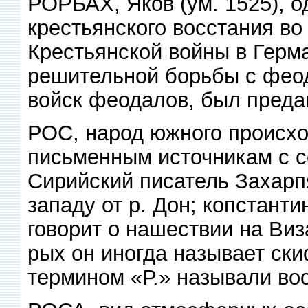
РОРБАХ, Яков (ум. 1525), о
крестьянского восстания во
Крестьянской войны в Герма
решительной борьбы с фео
войск феодалов, был преда
РОС, народ южного происхо
письменным источникам с се
Сирийский писатель Захарпя 
западу от р. Дон; копстант
говорит о нашествии на Виза
рых он иногда называет ски
термином «Р.» называли вос