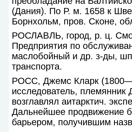
преобладание на Балтийском
(Дания). По Р. м. 1658 к Шв
Борнхольм, пров. Сконе, об
РОСЛАВЛЬ, город, р. ц. Смо
Предприятия по обслуживан
маслобойный и др. з-ды, шп
транспорта.
РОСС, Джемс Кларк (1800—6
исследователь, племянник 
возглавлял аитарктич. экспе
Дальнейшее продвижение б
барьером, получившим назв