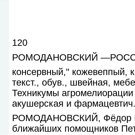
120
РОМОДАНОВСКИЙ —РОС
консервный," кожевеппый, 
текст., обув., швейная, меб
Техникумы агромелиорации и
акушерская и фармацевтич
РОМОДАНОВСКИЙ, Фёдор Юрь
ближайших помощников Пет