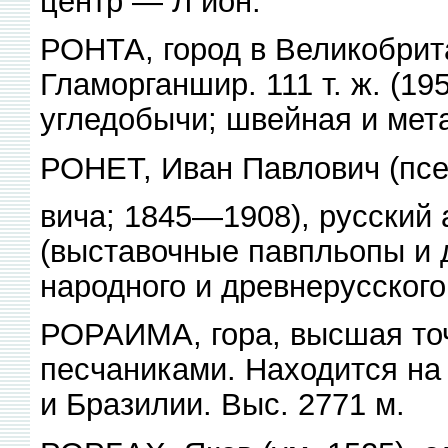
центр — Л ион.
РОНТА, город в Великобрит
Гламорганшир. 111 т. ж. (19
угледобычи; швейная и мет
РОНЕТ, Иван Павлович (псе
вича; 1845—1908), русский 
(выставочные павпльопы и д
народного и древнерусского
РОРАИМА, гора, высшая точ
песчаниками. Находится на
и Бразилии. Выс. 2771 м.