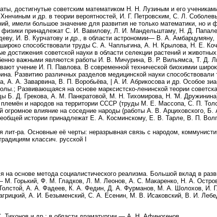
таты, достигнутые советским математиком Н. Н. Лузиным и его учениками
Хннчиным и др. в теории вероятностей, И. Г. Петровским, С. Л. Соболев
й, имели большое значение для развития не только математики, но и фи
физики принадлежат С. И. Вавилову, Л. И. Мандельштаму, Н. Д. Папалек
едеву, И. В. Курчатову и др., в области астрономии— В. А. Амбарцумяну, 
широко способствовали труды С. А. Чаплыгина, А. Н. Крылова, Н. Е. Кочи
е достижения советской науки в области селекции растений и животных,
бенно важными являются работы И. В. Мичурина, В. Р. Вильямса, Т. Д. 
ивают учение И. П. Павлова. В современной технической биохимии широ
рина. Развитию различных разделов медицинской науки способствовали т
1 га, А. А. Заварвина, В. П. Воробьёва, | А. И. Абрикосова и др. Особое з
колы.; Развивающаяся на основе марксистско-ленинской теории советска
 Б. Д. Грекова, А. М. Панкратовой, М. Н. Тихомирова, Н. 'М. Дружинина
племён и народов на территории СССР (труды М. Е. Массопа, С. П. Тол
 огромное влияние на соседние народы (работы А. В. Арциховского, Б. А
еобщей истории принадлежат Е. А. Косминскому, Е. В. Тарле, В. П. Волг
 лит-ра. Основные её черты: неразрывная связь с народом, коммунисти
радициям классич. русской I
тся на основе метода социалистического реализма. Большой вклад в ра
 М. Горький, Ф. М. Гладков, Л. М. Леонов, А. С. Макаренко, Н. А. Остро
олстой, А. А. Фадеев, К. А. Федин, Д. А. Фурманов, М. А. Шолохов, И. Г.
грицкий, А. И. Безыменский, С. А. Есенин, М. В. Исаковский, В. И. Леб
 С. Тихонов и др.; в области драматургии — А. Н. Афиногенов,