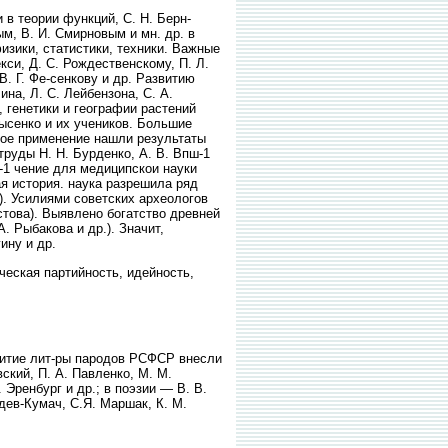
 в теории функций, С. Н. Берн-
ым, В. И. Смирновым и мн. др. в
зики, статистики, техники. Важные
си, Д. С. Рождественскому, П. Л.
В. Г. Фе-сенкову и др. Развитию
на, Л. С. Лейбензона, С. А.
 генетики и географии растений
Лысенко и их учеников. Большие
кое применение нашли результаты
руды Н. Н. Бурденко, А. В. Впш-1
иа-1 чение для медиципскои науки
я история. наука разрешила ряд
). Усилиями советских археологов
стова). Выявлено богатство древней
. Рыбакова и др.). Значит,
ину и др.
ческая партийность, идейность,
звитие лит-ры пародов РСФСР внесли
вский, П. А. Павленко, М. М.
 Эренбург и др.; в поэзии — В. В.
едев-Кумач, С.Я. Маршак, К. М.