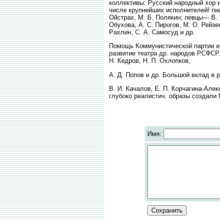
коллективы: Русский народный хор и
числе крупнейших исполнителей! пиан
Ойстрах, М. Б. Полякин; певцы— В. В
Обухова, А. С. Пирогов, М. О. Рейзе
Рахлин, С. А. Самосуд и др.
Помощь Коммунистической партии и 
развитие театра др. народов РСФСР
Н. Кедров, Н. П. Охлопков,
A. Д. Попов и др. Большой вклад в р
B. И. Качалов, Е. П. Корчагина-Алек
глубоко реалистич. образы создали 
Имя: