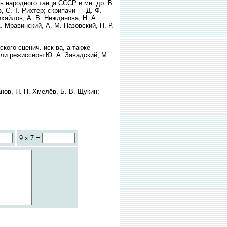
ь народного танца СССР и мн. др. В
, С. Т. Рихтер; скрипачи — Д. Ф.
ихайлов, А. В. Нежданова, Н. А.
 Мравинский, А. М. Пазовский, Н. Р.
ого сценич. иск-ва, а также
ли режиссёры Ю. А. Завадский, М.
нов, Н. П. Хмелёв, Б. В. Щукин;
9 x 7 =