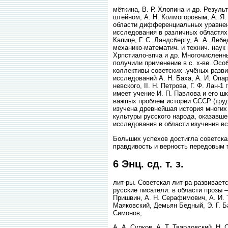
мёткина, В. Р. Хлопина и др. Резуль
штейном, А. Н. Колмогоровым, А. Я. 
области дифференциальных уравнени
исследования в различных областях 
Капице, Г. С. Ландсбергу, А. А. Леб
механико-математич. и технич. наук 
Хрпстиало-впча и др. Многочисленны
получили применение в с. х-ве. Осо
коллективы советских .учёных разв
исследований А. Н. Баха, А. И. Опа
невского, II. Н. Петрова, Г. Ф. Лан-
имеет учение И. П. Павлова и его ш
важпых проблем истории СССР (труды
изучена древнейшая история многих 
культуры русского народа, оказавшей
исследования в области изучения вс
Больших успехов достигла советская
правдивость и верность передовым т
6 Энц. сд. т. з.
лит-ры. Советская лит-ра развивае
русские писатели: в области прозы —
Пришвин, А. Н. Серафимович, А. И. Т
Маяковский, Демьян Бедный, Э. Г. Ба
Симонов,
A. А. Сурков, А. Т. Твардовский, Н.