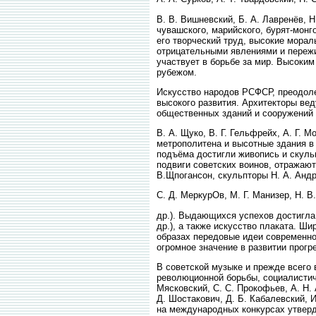
B. В. Вишневский, Б. А. Лавренёв, Н
чувашского, марийского, бурят-монг
его творческий труд, высокие морал
отрицательными явлениями и пережи
участвует в борьбе за мир. Высоки
рубежом.
Искусство народов РСФСР, преодоле
высокого развития. Архитекторы вед
общественных зданий и сооружений (
B. А. Щуко, В. Г. Гельфрейх, А. Г. 
метрополитена и высотные здания в
подъёма достигли живопись и скульп
подвиги советских воинов, отражают 
В.Щпогансон, скульпторы Н. А. Андре
C. Д. МеркурОв, М. Г. Манизер, Н. В.
др.). Выдающихся успехов достигла к
др.), а также искусство плаката. Ш
образах передовые идеи современнос
огромное значение в развитии прогр
В советской музыке и прежде всего в
революционной борьбы, социалистиче
Мясковский, С. С. Прокофьев, А. Н.
Д. Шостакович, Д. Б. Кабалевский, 
на международных конкурсах утверд