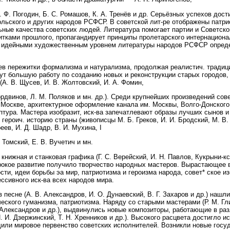
. Ф. Погодин, Б. С. Ромашов, К. А. Тренёв и др. Серьёзных успехов дост
ольского и других народов РСФСР. В советской лит-ре отображены патри
ьные качества советских людей. Литература помогает партии и Советско
тками прошлого, пропагандирует принципы пролетарского интернациона
м идейными художественным уровнем литературы народов РСФСР опреде
в пережитки формализма и натурализма, продолжая реалистич. традиции
ут большую работу по созданию новых и реконструкции старых городов,
А. В. Щусев, И. В. Жолтовский, И. А. Фомин,
Мордвинов, Л. М. Поляков и мн. др.). Среди крупнейших произведений со
 Москве, архитектурное оформление канала им. Москвы, Волго-Донского 
тура. Мастера изобразит, иск-ва запечатлевают образы лучших сынов и
героич. историю страны (живописцы М. Б. Греков, И. И. Бродский, М. В.
ев, И. Д. Шадр, В. И. Мухина, I
 Томский, Е. В. Вучетич и мн.
нижная и станковая графика (Г. С. Верейский, И. Н. Павлов, Кукрыни-кс
ирокое развитие получило творчество народных мастеров. Вырастающее 
ти, идеи борьбы эа мир, патриотизма и героизма народа, совет* ское из
ессивного иск-ва всех народов мира.
 песне (А. В. Александров, И. О. Дунаевский, В. Г. Захаров и др.) нашл
ского гуманизма, патриотизма. Наряду со старыми мастерами (Р. М. Глиэ
 Александров и др.), выдвинулись новые композиторы, работающие в ра
И. И. Дзержинский, Т. Н. Хренников и др.). Высокого расцвета достигло 
или мировое первенство советских исполнителей. Возникли новые госу