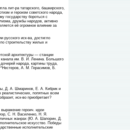
игла лит-ра татарского, башкирского,
отизм и героизм советского народа,
му государству бороться с
лизма, дружбы народов, активно
ляется её огромное влияние за
 русского иск-ва, достигло
 по строительству жилых и
ветской архитектуры — станции
канала им. В. И. Ленина. Большого
 дочерей народа, картины труда,
 ^Нестеров, А. М. Герасимов, Б.
ы, Д. А. Шмаринов, Е. А. Кибрик и
в реалистических, попятных всем
образит, иск-во приобретает?
и выражение героич. идеи
р, С. Н. Василенко, Н. Я.
зличных жанрах (Ю. А. Шапорин, Д.
исполнительское искусство. Победы
дарственные исполнительские