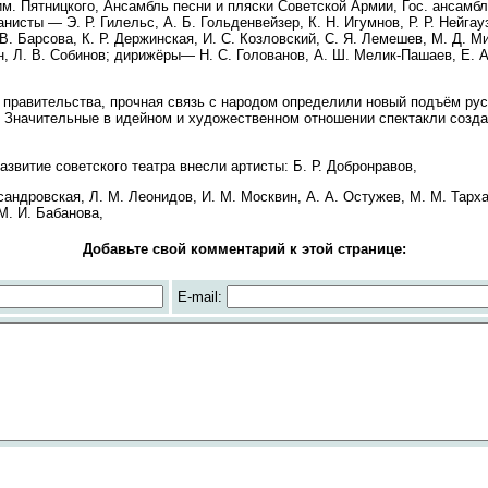
м. Пятницкого, Ансамбль песни и пляски Советской Армии, Гос. ансамбл
исты — Э. Р. Гилельс, А. Б. Гольденвейзер, К. Н. Игумнов, Р. Р. Нейгауз
. Барсова, К. Р. Держинская, И. С. Козловский, С. Я. Лемешев, М. Д. М
н, Л. В. Собинов; дирижёры— Н. С. Голованов, А. Ш. Мелик-Пашаев, Е. А.
правительства, прочная связь с народом определили новый подъём русск
. Значительные в идейном и художественном отношении спектакли созда
азвитие советского театра внесли артисты: Б. Р. Добронравов,
сандровская, Л. М. Леонидов, И. М. Москвин, А. А. Остужев, М. М. Тарха
М. И. Бабанова,
Добавьте свой комментарий к этой странице:
E-mail: