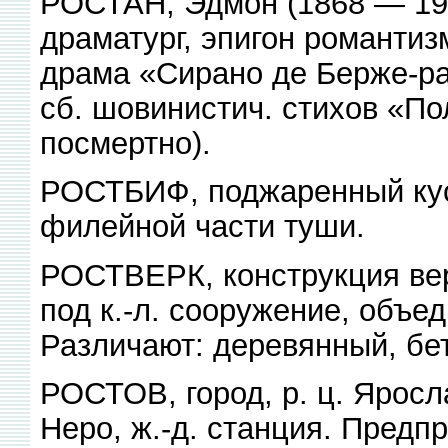
РОСТАН, Эдмон (1868 — 191
драматург, эпигон романти
драма «Сирано де Берже-рак»
сб. шовинистич. стихов «По
посмертно).
РОСТБИФ, поджаренный кус
филейной части туши.
РОСТВЕРК, конструкция вер
под к.-л. сооружение, объе
Различают: деревянный, бе
РОСТОВ, город, р. ц. Яросл
Неро, ж.-д. станция. Предп