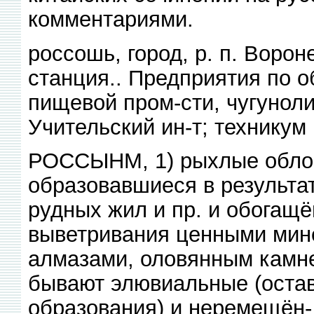
комментариями.
россошь, город, р. п. Ворон
станция.. Предприятия по о
пищевой пром-сти, чугуноли
Учительский ин-т; технику
РОССЫНМ, 1) рыхлые обло
образовавшиеся в результа
рудных жил и пр. и обогащ
выветривания ценными мине
алмазами, оловянным камне
бывают элювиальные (остав
образования) и неремещён-