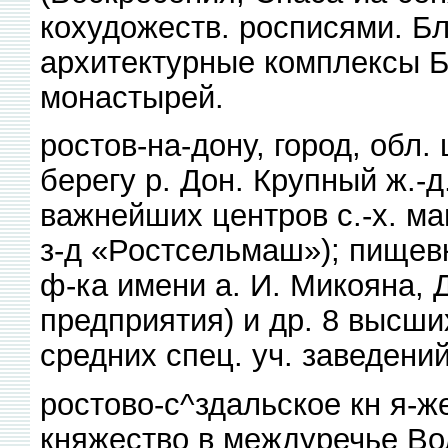
кохудожеств. росписями. Б
архитектурные комплексы Б
монастырей.
ростов-на-дону, город, обл
берегу р. Дон. Крупный ж.-д.
важнейших центров с.-х. м
з-д «Ростсельмаш»); пищевк
ф-ка имени а. И. Микояна, Д
предприятия) и др. 8 высших 
средних спец. уч. заведений
ростово-с^здальское кн я-ж
княжество в междуречье Вол