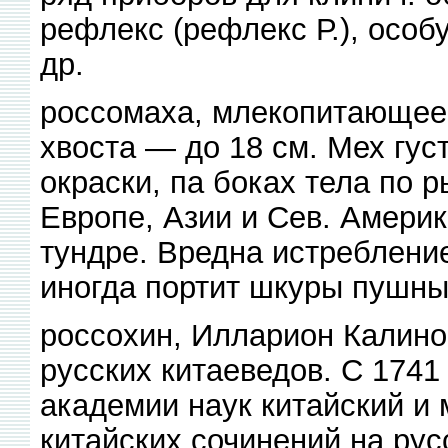
рефлекс (рефлекс Р.), особ
др.
россомаха, млекопитающее с
хвоста — до 18 см. Мех гус
окраски, па боках тела по 
Европе, Азии и Сев. Америке
тундре. Вредна истреблен
иногда портит шкуры пушны
россохин, Илларион Калино
русских китаеведов. С 1741
академии наук китайский и
китайских сочинений на рус