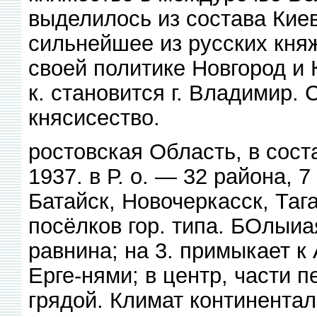
выделилось из состава Киев
сильнейшее из русских кня
своей политике Новгород и К
к. становится г. Владимир.
княсисество.
ростовская Область, в сост
1937. в Р. о. — 32 района, 7
Батайск, Новочеркасск, Тага
посёлков гор. типа. БОлыиа
равнина; на 3. примыкает к 
Ерге-нями; в центр, части
грядой. Климат континентал