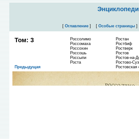
Энциклопедич
[
Оглавление
]
[
Особые страницы
Том: 3
Россолимо
Ростан
Россомаха
Ростбиф
Россохин
Ростверк
Россошь
Ростов
Россыпи
Ростов-на-Д
Роста
Ростово-Су
Предыдущая
Ростовская 