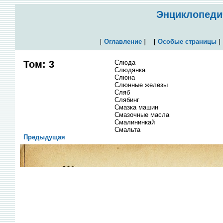
Энциклопедич
[
Оглавление
]
[
Особые страницы
Том: 3
Слюда
Слюдянка
Слюна
Слюнные железы
Сляб
Слябинг
Смазка машин
Смазочные масла
Смалининкай
Смальта
Предыдущая