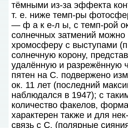
тёмными из-за эффекта контр
т. е. ниже темп-ры фотосф
— ф а к е-л ы, с темп-рой о
солнечных затмений можно н
хромосферу с выступами (п
солнечную корону, предст
удалённую и разрежённую ч
пятен на С. подвержено из
ок. 11 лет (последний макс
наблюдался в 1947); с так
количество факелов, форма 
характерен также и для не
связь с С. (полярные сияния