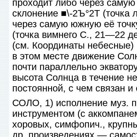
проходит либо через самую
склонение ■\-2Ъ°2Т (точка 
через самую южную её точк
(точка вимнего С., 21—22 д
(см. Координаты небесные) 
в этом месте движение Сол
почти параллельно экватору
высота Солнца в течение не
постоянной, с чем связан и
СОЛО, 1) исполнение муз. 
инструментом (с аккомпанем
хоровых, симфопич., крупн
др. произведениях — самост