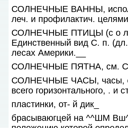
СОЛНЕЧНЫЕ ВАННЫ, исполь
леч. и профилактич. целям
СОЛНЕЧНЫЕ ПТИЦЫ (с о л-н
Единственный вид С. п. (дл.
лесах Америки.__
СОЛНЕЧНЫЕ ПЯТНА, см. С
СОЛНЕЧНЫЕ ЧАСЫ, часы, с
всего горизонтального, . и 
пластинки, от- й дик_
брасываюгцей на ^^ШМ Вш^
положению которой определ