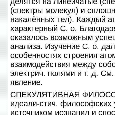
делятся на линейчатые (спе
(спектры молекул) и сплош
накалённых тел). Каждый а
характерный С. о. Благода
оказалось возможным успе
анализа. Изучение С. о. да
особенностях строения атом
взаимодействия между собо
электрич. полями и т. д. С
явление.
СПЕКУЛЯТИВНАЯ ФИЛОСОФ
идеали-стич. философских 
источником иознанил и спо