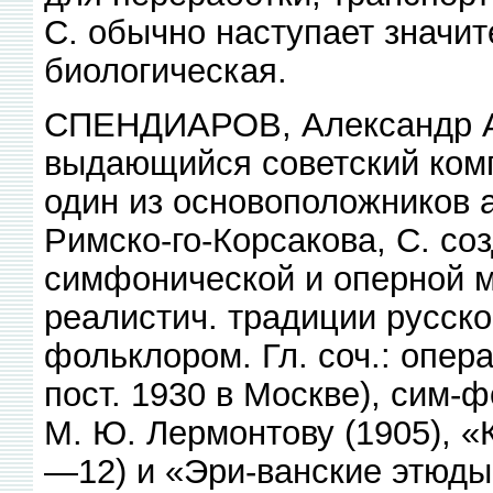
С. обычно наступает значи
биологическая.
СПЕНДИАРОВ, Александр А
выдающийся советский комп
один из основоположников а
Римско-го-Корсакова, С. со
симфонической и оперной м
реалистич. традиции русско
фольклором. Гл. соч.: опер
пост. 1930 в Москве), сим-
М. Ю. Лермонтову (1905), «
—12) и «Эри-ванские этюды»