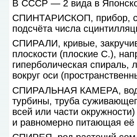
В СССР — 2 вида в Японско
СПИНТАРИСКОП, прибор, с
подсчёта числа сцинтилляц
СПИРАЛИ, кривые, закручив
плоскости (плоские С.), на
гиперболическая спираль, 
вокруг оси (пространственны
СПИРАЛЬНАЯ КАМЕРА, водо
турбины, труба суживающег
всей или части окружности
и равномерно питающая её 
СПИРЕЯ, род растений сем.