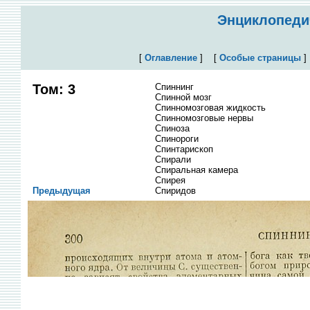
Энциклопедич
[
Оглавление
]
[
Особые страницы
Том: 3
Спиннинг
Спинной мозг
Спинномозговая жидкость
Спинномозговые нервы
Спиноза
Спинороги
Спинтарископ
Спирали
Спиральная камера
Спирея
Предыдущая
Спиридов