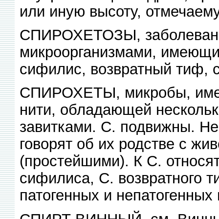
или иную высоту, отмечаем
СПИРОХЕТОЗЫ, заболеван
микроорганизмами, имеющим
сифилис, возвратный тиф, со
СПИРОХЕТЫ, микробы, име
нити, обладающей несколь
завитками. С. подвижны. Не
говорят об их родстве с жи
(простейшими). К С. относя
сифилиса, С. возвратного т
патогенных и непатогенных 
СПИРТ ВИННЫЙ, см. Винны