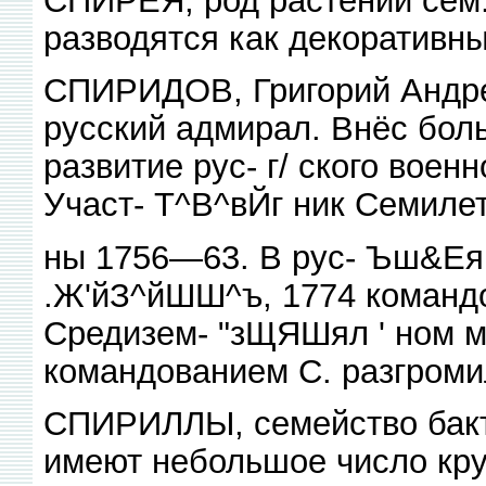
разводятся как декоративны
СПИРИДОВ, Григорий Андр
русский адмирал. Внёс боль
развитие рус- г/ ского воен
Участ- Т^В^вЙг ник Семиле
ны 1756—63. В рус- Ъш&Еяк
.Ж'йЗ^йШШ^ъ, 1774 команд
Средизем- "зЩЯШял ' ном м.
командованием С. разгроми
СПИРИЛЛЫ, семейство бакте
имеют небольшое число кру