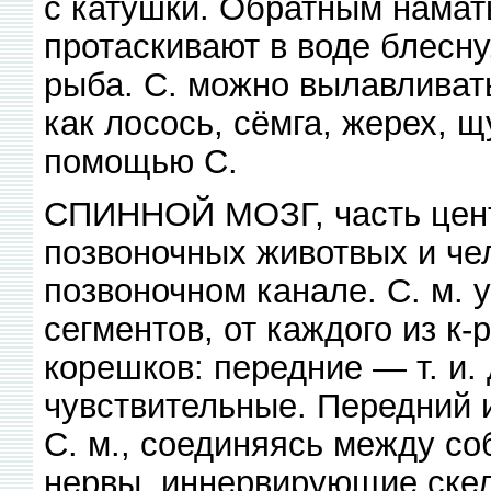
с катушки. Обратным намат
протаскивают в воде блесну
рыба. С. можно вылавливат
как лосось, сёмга, жерех, щ
помощью С.
СПИННОЙ МОЗГ, часть цент
позвоночных животвых и че
позвоночном канале. С. м. 
сегментов, от каждого из к
корешков: передние — т. и. 
чувствительные. Передний 
С. м., соединяясь между с
нервы, иннервирующие скел