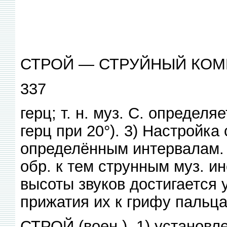
СТРОЙ — СТРУЙНЫЙ КО
337
герц; т. н. муз. С. опреде
герц при 20°). 3) Настройка
определённым интервалам. 
обр. к тем струнным муз. и
высоты звуков достигается
прижатия их к грифу пальца
СТРОЙ (воен.), 1) установ