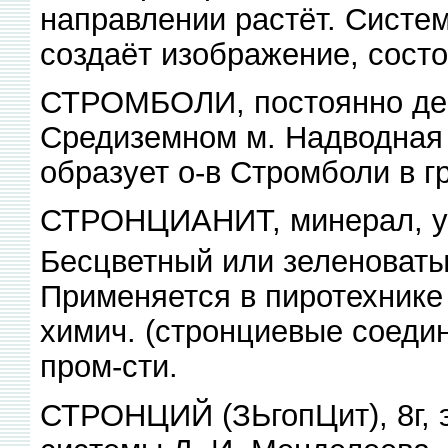
направлении растёт. Систе
создаёт изображение, состо
СТРОМБОЛИ, постоянно де
Средиземном м. Надводная ч
образует о-в Стромболи в г
СТРОНЦИАНИТ, минерал, уг
Бесцветный или зеленоватый.
Применяется в пиротехнике 
химич. (стронциевые соедин
пром-сти.
СТРОНЦИЙ (ЗЬгопЦит), 8г, э