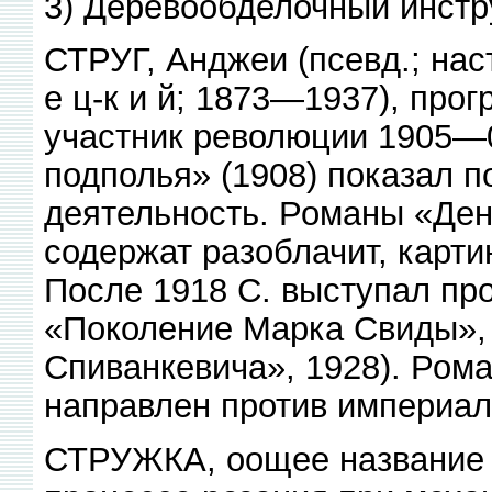
3) Деревообделочный инстр
СТРУГ, Анджеи (псевд.; нас
е ц-к и й; 1873—1937), про
участник революции 1905—0
подполья» (1908) показал 
деятельность. Романы «Ден
содержат разоблачит, карт
После 1918 С. выступал пр
«Поколение Марка Свиды»,
Спиванкевича», 1928). Ром
направлен против империал
СТРУЖКА, оощее название 