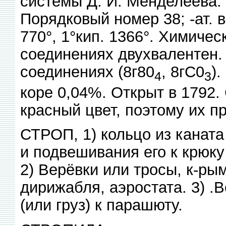
системы Д. И. Менделеева
Порядковый номер 38; -ат. в.
770°, 1°кип. 1366°. Химичес
соединениях двухвалентен. 
соединениях (8г80
, 8гС0
)
4
3
коре 0,04%. Открыт в 1792.
красный цвет, поэтому их п
СТРОП, 1) кольцо из каната
и подвешивания его к крюку
2) Верёвки или тросы, к-ры
дирижабля, аэростата. 3) .
(или груз) к парашюту.