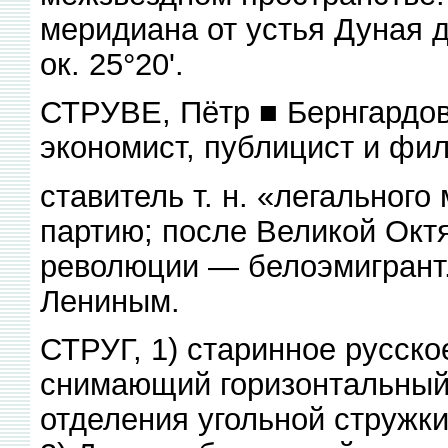
меридиана от устья Дуная д
ок. 25°20'.
СТРУВЕ, Пётр ■ Бернгардов
экономист, публицист и фи
ставитель т. н. «легальног
партию; после Великой Окт
революции — белоэмигрант. 
Лениным.
СТРУГ, 1) старинное русско
снимающий горизонтальный
отделения угольной стружки 