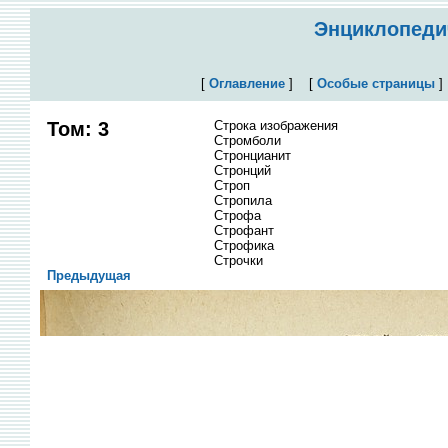
Энциклопедич
[
Оглавление
]
[
Особые страницы
Том: 3
Строка изображения
Стромболи
Стронцианит
Стронций
Строп
Стропила
Строфа
Строфант
Строфика
Строчки
Предыдущая