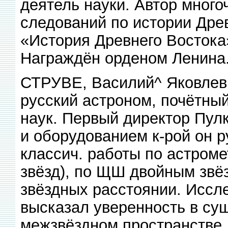
деятель науки. Автор мног
следований по истории Древ
«История Древнего Востока» 
Награждён орденом Ленина.
СТРУВЕ, Василий^ Яковлев
русский астроном, почётны
наук. Первый директор Пул
и оборудованием к-рой он р
классич. работы по астроме
звёзд), по ЩШ двойным звё
звёздных расстоянии. Иссл
высказал уверенность в су
межзвёздном пространстве.