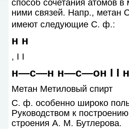
способ сочетания атомов в
ними связей. Напр., метан 
имеют следующие С. ф.:
н н
, I I
н—с—н н—с—он I I н
Метан Метиловый спирт
С. ф. особенно широко поль
Руководством к построению
строения А. М. Бутлерова.