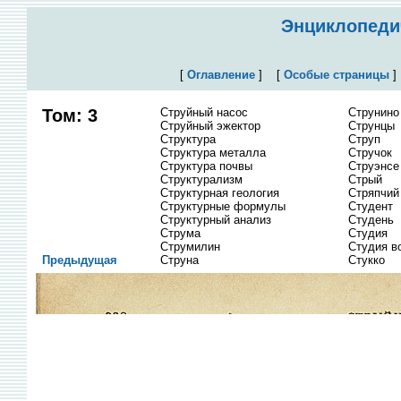
Энциклопедич
[
Оглавление
]
[
Особые страницы
Том: 3
Струйный насос
Струнино
Струйный эжектор
Струнцы
Структура
Струп
Структура металла
Стручок
Структура почвы
Струэнсе
Структурализм
Стрый
Структурная геология
Стряпчий
Структурные формулы
Студент
Структурный анализ
Студень
Струма
Студия
Струмилин
Студия в
Предыдущая
Струна
Стукко