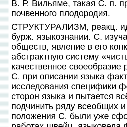
В. Р. Вильяме, такая С. п. 
почвенного плодородия.
СТРУКТУРАЛИЗМ, реакц. иде
бурж. языкознании. С. изуч
обществ, явление в его конк
абстрактную систему «чист
качественное своеобразие 
С. при описании языка факт
исследования специфики фон
сторон языка и пытается в
подчинить ряду всеобщих и
положения С. были уже сфор
работах швейц. языковеда Ф