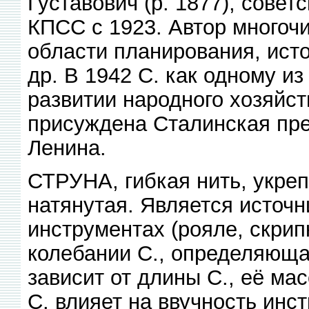
Густавович (р. 1877), совет
КПСС с 1923. Автор многоч
области планирования, исто
др. В 1942 С. как одному и
развитии народного хозяйст
присуждена Сталинская пр
Ленина.
СТРУНА, гибкая нить, укреп
натянутая. Является источн
инструментах (рояле, скрип
колебании С., определяюща
зависит от длины С., её ма
С. влияет на ввучность инс