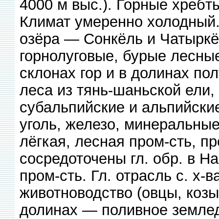
4000 м выс.). Горные хреб
Климат умеренно холодный.
озёра — Сонкёль и Чатыркё
горнолуговые, бурые лесные
склонах гор и в долинах п
леса из тянь-шаньской ели
субальпийские и альпийски
уголь, железо, минеральны
лёгкая, лесная пром-сть, п
сосредоточены гл. обр. в Н
пром-сть. Гл. отрасль с. х
животноводство (овцы, козы
долинах — поливное землед