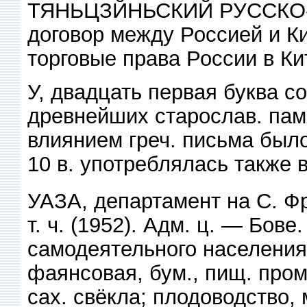
ТЯНЬЦЗЙНЬСКИЙ РУССКО-
договор между Россией и К
торговые права России в Ки
У, двадцать первая буква с
древнейших старослав. пам
влиянием греч. письма было
10 в. употреблялась также в
УАЗА, департамент на С. Ф
т. ч. (1952). Адм. ц. — Бов
самодеятельного населения.
фаянсовая, бум., пищ. про
сах. свёкла; плодоводство,