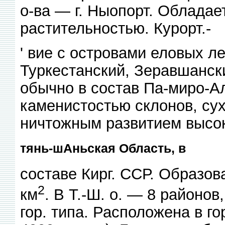
о-ва — г. Ныопорт. Обладае
растительностью. Курорт.-
' вие с островами еловых л
Туркестанский, Зеравшанск
обычно в состав Па-миро-А
каменистостью склонов, су
ничтожным развитием высок
тянь-шАньская Область, в
составе Кирг. ССР. Образова
2
км
. В Т.-Ш. о. — 8 районов
гор. типа. Расположена в г