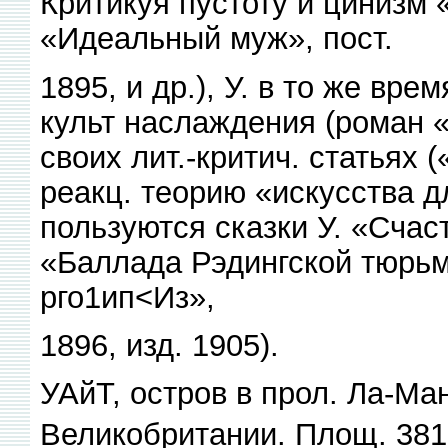
Критикуя пустоту и цинизм
«Идеальный муж», пост.
1895, и др.), У. в то же вр
культ наслаждения (роман «
своих лит.-критич. статьях
реакц. теорию «искусства д
пользуются сказки У. «Счаст
«Баллада Рэдингской тюрьмы
рго1ип<Из»,
1896, изд. 1905).
УАйТ, остров в прол. Ла-Ма
Великобритании. Площ. 381