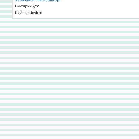
Межевание екатеринбург
Екатеринбург
listvin-kadastr.ru