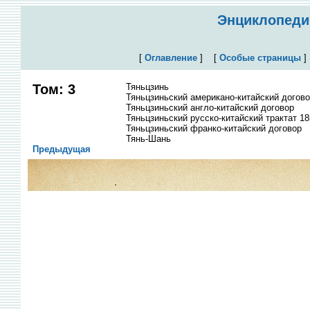
Энциклопедич
[
Оглавление
]
[
Особые страницы
Том: 3
Тяньцзинь
Тяньцзиньский американо-китайский догов
Тяньцзиньский англо-китайский договор
Тяньцзиньский русско-китайский трактат 1
Тяньцзиньский франко-китайский договор
Тянь-Шань
Предыдущая