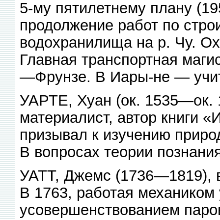
5-му пятилетнему плану (1
продолжение работ по строи
водохранилища на р. Чу. О
Главная транспортная маг
—Фрунзе. В Иары-не — учите
УАРТЕ, Хуан (ок. 1535—ок.
материалист, автор книги «
призывал к изучению природ
В вопросах теории познани
УАТТ, Джемс (1736—1819), 
В 1763, работая механиком 
усовершенствованием паров