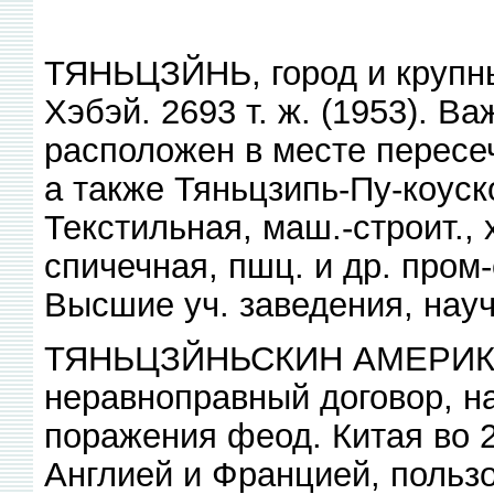
ТЯНЬЦЗЙНЬ, город и крупный
Хэбэй. 2693 т. ж. (1953). В
расположен в месте пересеч
а также Тяньцзипь-Пу-коуск
Текстильная, маш.-строит., 
спичечная, пшц. и др. пром-
Высшие уч. заведения, нау
ТЯНЬЦЗЙНЬСКИН АМЕРИК
неравноправный договор, 
поражения феод. Китая во 
Англией и Францией, поль