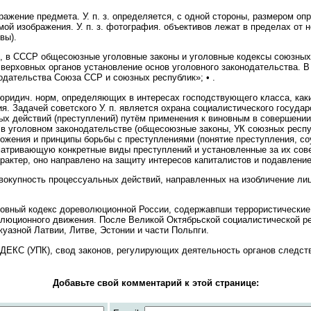
ражение предмета. У. п. з. определяется, с одной стороны, размером оп
мой изображения. У. п. з. фотография. объективов лежат в пределах от н
вы).
ССР общесоюзные уголовные законы и уголовные кодексы союзных р
верховных органов установление основ уголовного законодательства. В
одательства Союза ССР и союзных республик»; • .
идич. норм, определяющих в интересах господствующего класса, как
ия. Задачей советского У. п. является охрана социалистического государ
х действий (преступлений) путём применения к виновным в совершении 
в уголовном законодательстве (общесоюзные законы, УК союзных республ
жения и принципы борьбы с преступлениями (понятие преступления, соу
усматривающую конкретные виды преступлений и установленные за их сове
рактер, оно направлено на защиту интересов капиталистов и подавление т
ность процессуальных действий, направленных на изобличение лица
ный кодекс дореволюционной России, содержавпши террористические
люционного движения. После Великой Октябрьской социалистической рев
жуазной Латвии, Литве, Эстонии и части Польпги.
(УПК), свод законов, регулирующих деятельность органов следствия
Добавьте свой комментарий к этой странице: