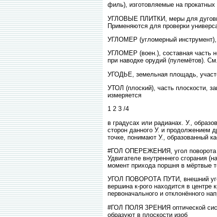
филь), изготовляемые на прокатных с
УГЛОВЫЕ ПЛИТКИ, меры для дуговых
Применяются для проверки универса
УГЛОМЕР (угломерный инструмент), 
УГЛОМЕР (воен.), составная часть 
при наводке орудий (пулемётов). См
УГОДЬЕ, земельная площадь, участо
УТОЛ (плоский), часть плоскости, з
измеряется
1 2 3 /4
в градусах или радианах. У., образо
сторон данного У. и продолжением др
точке, понимают У., образованный ка
#ГОЛ ОПЕРЕЖЕНИЯ, угол поворота ко
Удвигателе внутреннего сгорания (н
момент прихода поршня в мёртвые т
УГОЛ ПОВОРОТА ПУТИ, внешний угол 
вершина к-рого находится в центре 
первоначального и отклонённого на
#ГОЛ ПОЛЯ ЗРЕНИЯ оптической систем
образуют в плоскости изоб