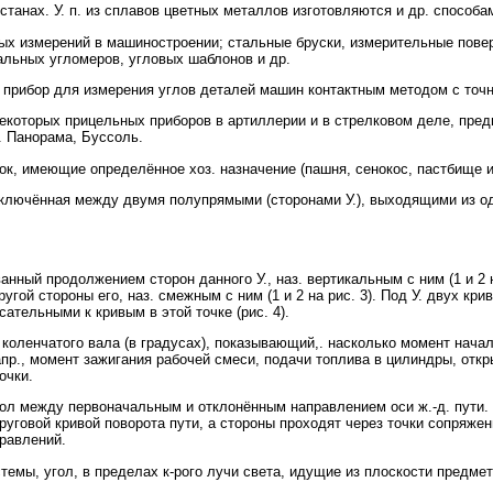
танах. У. п. из сплавов цветных металлов изготовляются и др. способам
 измерений в машиностроении; стальные бруски, измерительные повер
льных угломеров, угловых шаблонов и др.
прибор для измерения углов деталей машин контактным методом с точн
некоторых прицельных приборов в артиллерии и в стрелковом деле, пре
. Панорама, Буссоль.
к, имеющие определённое хоз. назначение (пашня, сенокос, пастбище и 
аключённая между двумя полупрямыми (сторонами У.), выходящими из одной
ванный продолжением сторон данного У., наз. вертикальным с ним (1 и 2 
угой стороны его, наз. смежным с ним (1 и 2 на рис. 3). Под У. двух кр
сательными к кривым в этой точке (рис. 4).
ленчатого вала (в градусах), показывающий,. насколько момент начала
апр., момент зажигания рабочей смеси, подачи топлива в цилиндры, откр
очки.
между первоначальным и отклонённым направлением оси ж.-д. пути. У.
круговой кривой поворота пути, а стороны проходят через точки сопряже
правлений.
ы, угол, в пределах к-рого лучи света, идущие из плоскости предмета