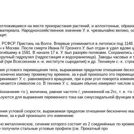
, отложившиеся на месте произрастания растений, и аллохтонные, образ
материала. Народнохозяйственное значение У. и. чрезвычайно велико, о
цит.
л. РСФСР. Пристань на Волге. Впервые упоминается в летописи под 1148.
ён к Москве. После смерти Ивана IV Грозного У. был отдан в удел вдове 
огибшему в 1591. В начале 17 в. У. был разорён поляками. Сохранились
 крупный гидроузел (гидростанция и водохранилище). Заводы часовых и 
 (при Всесоюзном н.-и. институте сыроделия) и др. Техникум с.-х. стр
 углового перемещения тела, выражаемая пределом отношения беско
сконечно малому промежутку времени, за к-рый произошло это перемеще
принимают У. с. равномерного вращения, при к-ром угол поворота изменя
значается символом со. В технике У. с. машин обычно измеряют числом о
чение <о ), величина, равная частоте /, умноженной на 2тс, т. е. <о =
ользуются для выражения переменного тока как синусоидальной функции в
я угловой скорости, выражаемая пределом отношения бесконечно мало
ени, за к-рый произошло это изменение.
металлическое, сечение которого состоит из 2 соединённых по кромк
 получили стальные угловые профили (см. Прокатный про