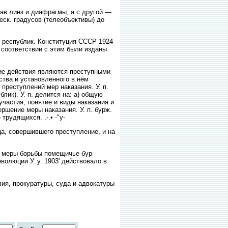
рав линз и диафрагмы, а с другой —
еск. градусов (телеобъективы) до
еспублик. Конституция СССР 1924
 соответствии с этим были изданы
ие действия являются преступными
ства и установленного в нём
преступлений мер наказания. У. п.
ик). У. п. делится на: а) общую
частия, понятие и виды наказания и
ршение меры наказания. У. п. бурж.
рудящихся. .-.• -"у-
, совершившего преступление, и на
 меры борьбы помещичье-бур-
олюции У. у. 1903' действовало в
, прокуратуры, суда и адвокатуры