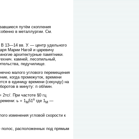
овавшиеся путём скопления
собенно в металлургии. См.
 В 13—14 вв. У. — центр удельного
царя Марии Нагой и царевичу
 многие архитектурные памятники.
технич. камней, лесопильный,
оительства, педучилище.
нечно малого углового перемещения
ние, когда промежуток, времени
ется в единицу времени (секунду) на
боротов в минуту: п об/мин.
 2тс/. При частоте §0 гц
п
ремени: ь = 1
51
где 1
—
М
М
го изменения угловой скорости к
е полос, расположенных под прямым