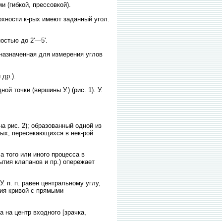
и (гибкой, прессовкой).
хности к-рых имеют заданный угол.
остью до 2'—5'.
дназначенная для измерения углов
др.).
 точки (вершины У.) (рис. 1). У.
на рис. 2); образованный одной из
ивых, пересекающихся в нек-рой
 того или иного процесса в
ытия клапанов и пр.) опережает
 п. п. равен центральному углу,
ния кривой с прямыми
 на центр входного [зрачка,