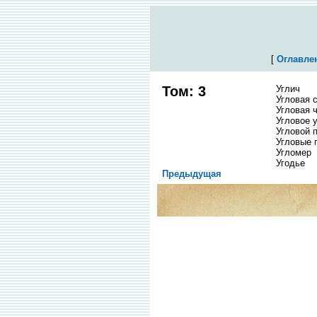
[
Оглавле
Том: 3
Углич
Угловая 
Угловая 
Угловое 
Угловой 
Угловые 
Угломер
Угодье
Предыдущая