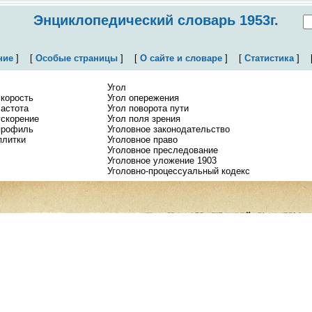
Энциклопедический словарь 1953г.
ние
]
[
Особые страницы
]
[
О сайте и словаре
]
[
Статистика
]
Угол
скорость
Угол опережения
частота
Угол поворота пути
ускорение
Угол поля зрения
профиль
Уголовное законодательство
плитки
Уголовное право
Уголовное преследование
Уголовное уложение 1903
Уголовно-процессуальный кодекс