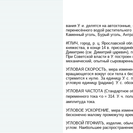
вания У. и. делятся на автохтонные
перенесённого водой растительного 
Каменный уголь, Бурый уголь, Антра
#ГЛИЧ, город, р. ц. Ярославской об
княжества, в конце 14 в. присоедин
Димитрию (см. Димитрий царевич), п
При Советской власти в У. построен
механический, опытный сыроваренный
УГЛОВАЯ СКОРОСТЬ, мера изменения
вращающегося вокруг оси тела к бе
стремится к нулю. За единицу У. с. 
угловую единицу {радиан). У. с. обо
УГЛОВАЯ ЧАСТОТА (Стандартное обозна
переменного тока <о = 314. У. ч. п
амплитуда тока.
УГЛОВОЕ УСКОРЕНИЕ, мера изменени
бесконечно малому промежутку врем
УГЛОВОЙ ПГОФИЛЪ, изделие, обычно 
углом. Наибольшее распространение