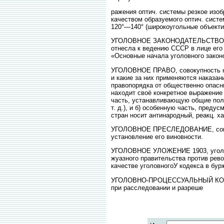
ражения оптич. системы резкое изоб
качеством образуемого оптич. систе
120°—140° (широкоугольные объекти
УГОЛОВНОЕ ЗАКОНОДАТЕЛЬСТВО, в С
отнесла к ведению СССР в лице его 
«Основные начала уголовного закон
УГОЛОВНОЕ ПРАВО, совокупность юр
и какие за них применяются наказан
правопорядка от общественно опасны
находит своё конкретное выражение 
часть, устанавливающую общие поло
т. д.), и б) особенную часть, пред
стран носит антинародный, реакц. ха
УГОЛОВНОЕ ПРЕСЛЕДОВАНИЕ, совокуп
установление его виновности.
УГОЛОВНОЕ УЛОЖЕНИЕ 1903, уголов
жуазного правительства против рево
качестве уголовногоУ кодекса в бур
УГОЛОВНО-ПРОЦЕССУАЛЬНЫЙ КОДЕКС 
при расследовании и разреше