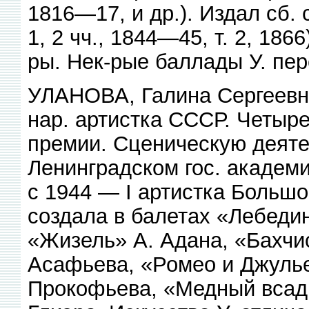
1816—17, и др.). Издал сб.
1, 2 чч., 1844—45, т. 2, 186
ры. Нек-рые баллады У. пе
УЛАНОВА, Галина Сергеевна 
нар. артистка СССР. Четыр
премии. Сценическую деяте
Ленинградском гос. академи
с 1944 — I артистка Больш
создала в балетах «Лебедин
«Жизель» А. Адана, «Бахчи
Асафьева, «Ромео и Джулье
Прокофьева, «Медный всадн