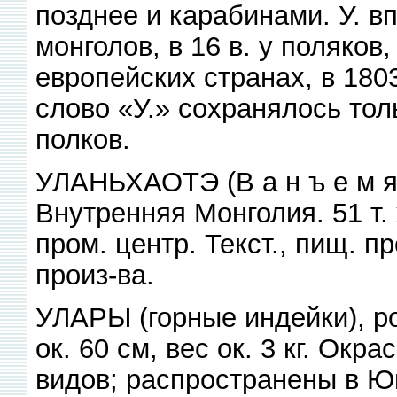
позднее и карабинами. У. вп
монголов, в 16 в. у поляков
европейских странах, в 1803
слово «У.» сохранялось тол
полков.
УЛАНЬХАОТЭ (В а н ъ е м я о
Внутренняя Монголия. 51 т. 
пром. центр. Текст., пищ. п
произ-ва.
УЛАРЫ (горные индейки), ро
ок. 60 см, вес ок. 3 кг. Окр
видов; распространены в Юг