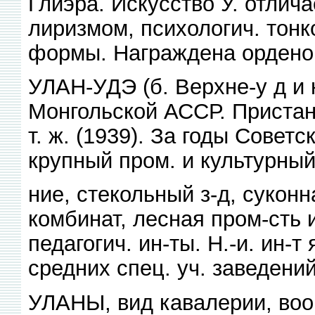
Глиэра. Искусство У. отлич
лиризмом, психологич. тон
формы. Награждена ордено
УЛАН-УДЭ (б. Верхне-у д и н
Монгольской АССР. Пристань 
т. ж. (1939). За годы Советс
крупный пром. и культурный
ние, стекольный з-д, сукон
комбинат, лесная пром-сть 
педагогич. ин-ты. Н.-и. ин-т
средних спец. уч. заведений
УЛАНЫ, вид кавалерии, воор