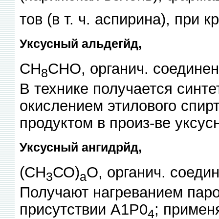
тов (в т. ч. аспирина), при 
Уксусный альдегйд,
СН
СНО, органич. соединени
8
В технике получается синте
окислением этилового спир
продуктом в произ-ве уксусн
Уксусный ангидрйд,
(СН
СО)
О, органич. соедин
3
а
Получают нагреванием паров
присутствии А1Р0
; применя
4