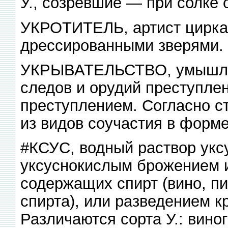
У., созревшие — при солке 
УКРОТИТЕЛЬ, артист цирка
дрессированными зверями.
УКРЫВАТЕЛЬСТВО, умышлен
следов и орудий преступле
преступлением. Согласно с
из видов соучастия в форм
#КСУС, водный раствор укс
уксуснокислым брожением и
содержащих спирт (вино, пи
спирта), или разведением к
Различаются сорта У.: вино