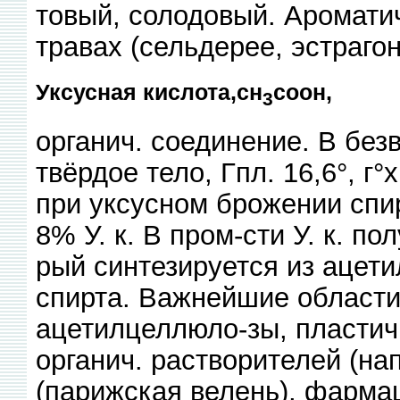
товый, солодовый. Ароматич
травах (сельдерее, эстрагон
Уксусная кислота,сн
соон,
3
органич. соединение. В безв
твёрдое тело, Гпл. 16,6°, г
при уксусном брожении спи
8% У. к. В пром-сти У. к. по
рый синтезируется из ацети
спирта. Важнейшие области 
ацетилцеллюло-зы, пластич.
органич. растворителей (на
(парижская велень), фарма