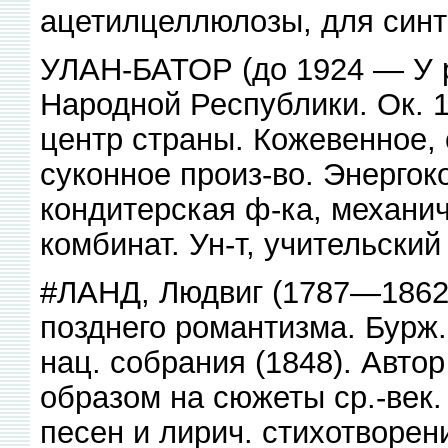
ацетилцеллюлозы, для синте
УЛАН-БАТОР (до 1924 — У р 
Народной Республики. Ок. 1
центр страны. Кожевенное, 
суконное произ-во. Энергок
кондитерская ф-ка, механич
комбинат. Ун-т, учительский 
#ЛАНД, Людвиг (1787—1862),
позднего романтизма. Бурж
нац. собрания (1848). Авто
образом на сюжеты ср.-век.
песен и лирич. стихотворен