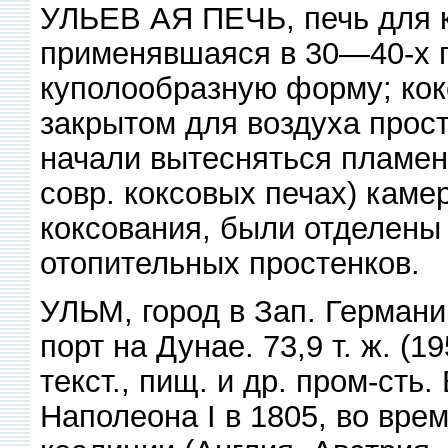
УЛЬЕВ АЯ ПЕЧЬ, печь для к
применявшаяся в 30—40-х гг.
куполообразную форму; кок
закрытом для воздуха простр
начали вытесняться пламенн
совр. коксовых печах) каме
коксования, были отделены
отопительных простенков.
УЛЬМ, город в Зап. Германи
порт на Дунае. 73,9 т. ж. (1
текст., пищ. и др. пром-сть
Наполеона I в 1805, во вре