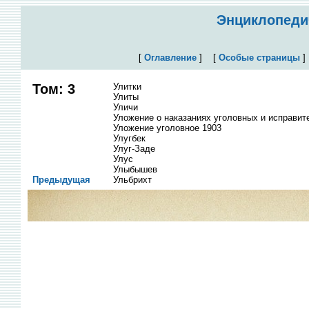
Энциклопедич
[
Оглавление
]
[
Особые страницы
Том: 3
Улитки
Улиты
Уличи
Уложение о наказаниях уголовных и исправи
Уложение уголовное 1903
Улугбек
Улуг-Заде
Улус
Улыбышев
Предыдущая
Ульбрихт