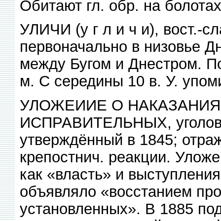
Обитают гл. обр. на болотах
УЛИЧИ (у г л и ч и), вост.-
первоначально в низовье Д
между Бугом и Днестром. П
м. С середины 10 в. У. упо
УЛОЖЕИИЕ О НАКАЗАНИЯ
ИСПРАВИТЕЛЬНЫХ, уголовн
утверждённый в 1845; отра
крепостнич. реакции. Улож
как «власть» и выступлени
объявляло «восстанием про
установленных». В 1885 по