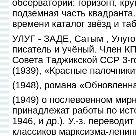
обсерватории: горизонт, кр
подземная часть квадранта.
времени каталог звёзд и та
УЛУГ - ЗАДЕ, Сатым , Улугов
писатель и учёный. Член КП
Совета Таджикской ССР 3-г
(1939), «Красные палочники
(1948), романа «Обновленн
(1949) о послевоенном мирн
принадлежат работы по ист
1946, и др.). У.-з. переводи
классиков марксизма-ленини