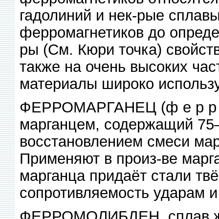
гадолиний и нек-рые сплавы
ферромагнетиков до опреде
ры (См. Кюри точка) свойств
также на очень высоких ча
материалы широко использу
ФЕРРОМАРГАНЕЦ (ф е р р о-
марганцем, содержащий 75
восстановлением смеси мар
Применяют в произ-ве марг
марганца придаёт стали тв
сопротивляемость ударам и
ФЕРРОМОЛИБДЕН, сплав же