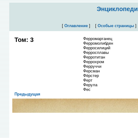
Энциклопедич
[
Оглавление
]
[
Особые страницы
Том: 3
Ферромарганец
Ферромолибден
Ферросилиций
Ферросплавы
Ферротитан
Феррохром
Ферруччи
Ферсман
Фёрстер
Ферт
Ферула
Фес
Предыдущая