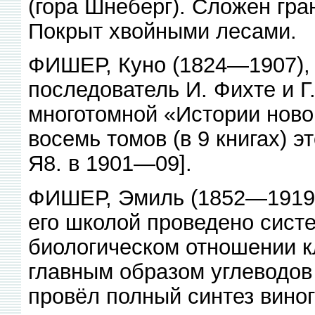
(гора Шнеберг). Сложен гр
Покрыт хвойными лесами.
ФИШЕР, Куно (1824—1907), 
последователь И. Фихте и Г.
многотомной «Истории нов
восемь томов (в 9 книгах) э
Я8. в 1901—09].
ФИШЕР, Эмиль (1852—1919)
его школой проведено сист
биологическом отношении к
главным образом углеводов
провёл полный синтез виног