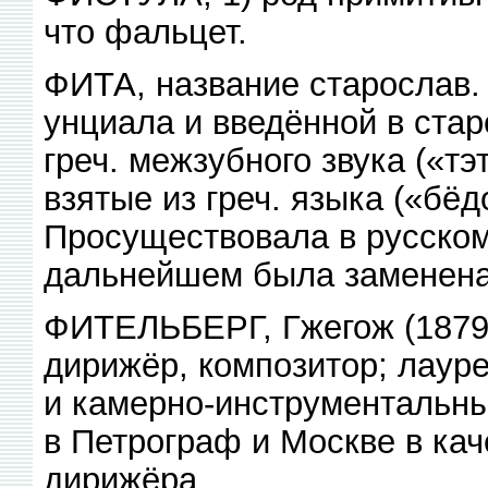
что фальцет.
ФИТА, название старослав. 
унциала и введённой в ста
греч. межзубного звука («тэ
взятые из греч. языка («бёд
Просуществовала в русском
дальнейшем была заменена
ФИТЕЛЬБЕРГ, Гжегож (1879
дирижёр, композитор; лауре
и камерно-инструментальны
в Петрограф и Москве в кач
дирижёра.