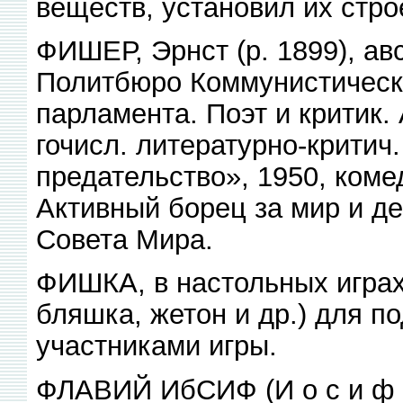
веществ, установил их стро
ФИШЕР, Эрнст (р. 1899), авс
Политбюро Коммунистическо
парламента. Поэт и критик.
гочисл. литературно-критич
предательство», 1950, коме
Активный борец за мир и д
Совета Мира.
ФИШКА, в настольных играх 
бляшка, жетон и др.) для п
участниками игры.
ФЛАВИЙ ИбСИФ (И о с и ф Фл