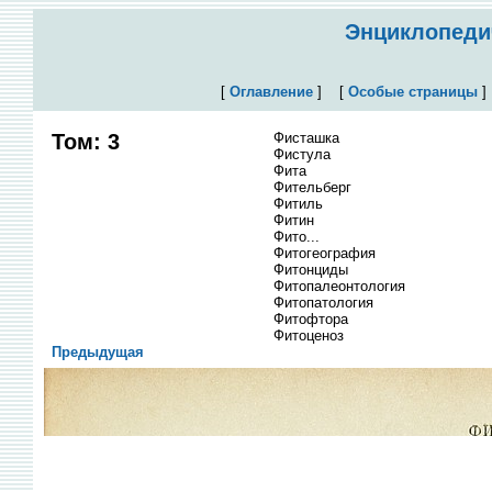
Энциклопедич
[
Оглавление
]
[
Особые страницы
Том: 3
Фисташка
Фистула
Фита
Фительберг
Фитиль
Фитин
Фито...
Фитогеография
Фитонциды
Фитопалеонтология
Фитопатология
Фитофтора
Фитоценоз
Предыдущая