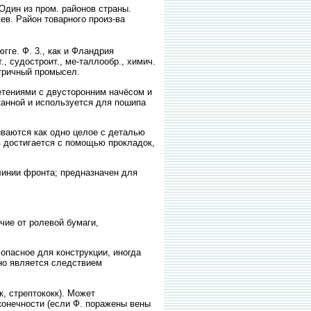
 Один из пром. районов страны.
жев. Район товарного произ-ва
рюгге. Ф. 3., как и Фландрия
., судостроит., ме-таллообр., химич.
стричный промысел.
тениями с двусторонним начёсом и
канной и используется для пошипа
иваются как одно целое с деталью
 достигается с помощью прокладок,
линии фронта; предназначен для
чие от ролевой бумаги,
опасное для конструкции, иногда
чно является следствием
, стрептококк). Может
онечности (если Ф. поражены вены