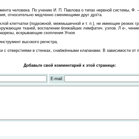
ента человека. По учению И. П. Павлова о типах нервной системы, Ф.
ия, относительно медленно сменяющими друг дрз'га.
ой клетчатки (подкожной, межмышечной и т. п.), не имеющее резких гр
окружающих тканей, воспалении ближайших лимфатич. узлов. Л е-, чение
разрезы, вскрывающие скопления Угноя.
нструмент высокого регистра,
ки с отверстиями в стенках, снабжёнными клапанами. В зависимости от 
Добавьте свой комментарий к этой странице:
E-mail: