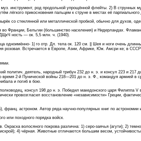
уз. инструмент, род продольной упрощённой флейты. 2) В струнных муз
утём лёгкого прикосновения пальцем к струне в местах её парпиального
рёк со стеклянной или металлической пробкой, обычно для духов, оде
 Франции, Бельгии (большинство населения) и Нидерландах. Фламандск
ДЩкЧ ность — ок. 5,5 млн. ч. (1940).
ица одноимённо- 1| го отр. Дл. тела ок. 120 см. || Шея и ноги очень длин
ния розовая. Встречается в Европе, Азии, Африке, Юж. Амсри ке; в СССР
иями.
кий политич. деятель, народный трибун 232 до н. э. и консул 223 и 217 д
о время 2-й Пунической войны 218—201 до н. э. Ф., командуя армией в с
нибала и погиб в бою.
лководец, консул 198 до н. э. Победил македонского царя Филиппа V в
агогически провозгласил восстановление «независимости» Греции, фактич
франц. астроном. Автор ряда научно-популярных книг по астрономии и
ого или походного порядка войск.
Окраска волосяного покрова различна: 1) серо-заячья (агути); 2) темнос
 искрой); 4) чёрная. Животные отличаются большим весом, устойчивост