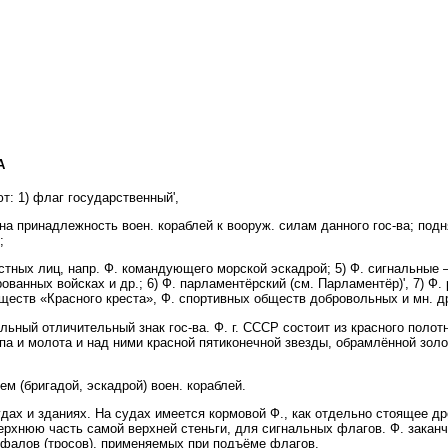
А
: 1) флаг государственный',
на принадлежность воен. кораблей к вооруж. силам данного гос-ва; под
;
ностных лиц, напр. Ф. командующего морской эскадрой; 5) Ф. сигнальные 
ованных войсках и др.; 6) Ф. парламентёрский (см. Парламентёр)', 7) Ф
ществ «Красного креста», Ф. спортивных обществ добровольных и мн. др
 отличительный знак гос-ва. Ф. г. СССР состоит из красного полотн
рпа и молота и над ними красной пятиконечной звезды, обрамлённой золо
(бригадой, эскадрой) воен. кораблей.
ах и зданиях. На судах имеется кормовой Ф., как отдельно стоящее др
ерхнюю часть самой верхней стеньги, для сигнальных флагов. Ф. закан
фалов (тросов), применяемых при подъёме флагов.