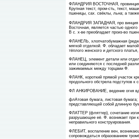
ФЛАНДРИЯ ВОСТОЧНАЯ, провинция на С
Крупная текст, пром-сть, текст, маш
пшеницы, сах. свёклы, льна; а такж
ФЛАНДРИЯ ЗАПАДНАЯ, про винция па 
Восточная, является частью одного и
В с. х-ве преобладает произ-во пше
ФЛАНЕЛЬ, хлопчатобумажная (редко
мягкой отделкой. Ф. обладает малой
тёплого женского и детского платья, 
ФЛАНЕЦ, элемент детали или отдель
или соединяются с последней разли
зажимаемых между торцами Ф.
ФЛАНК, короткий прямой участок кр
продольного обстрела подступов к 
ФЛ АНКИРОВАНИЕ, ведение огня вдо
флАтовая бумага, листовая бумага; 
представляющей собой длинную бум
ФЛАТТЕР (фляттер), сочетание изгиб
разрушающее её. Ф. возникает при 
неправильного конструирования.
ФЛЕБИТ, воспаление вен, возникающ
сопровождаться образованием тромб