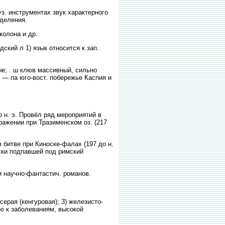
. инструментах звук характерного
 деления.
колона и др.
ий л 1) язык относится к зап.
ные; . ш клюв массивный, сильно
 — па юго-вост. побережье Каспия и
о н. э. Провёл ряд мероприятий в
ражении при Тразименском оз. (217
 битве при Киноске-фалах (197 до н.
ески подпавшей под римский
 научно-фантастич. романов.
ерая (кенгуровая); 3) железисто-
ью к заболеваниям, высокой