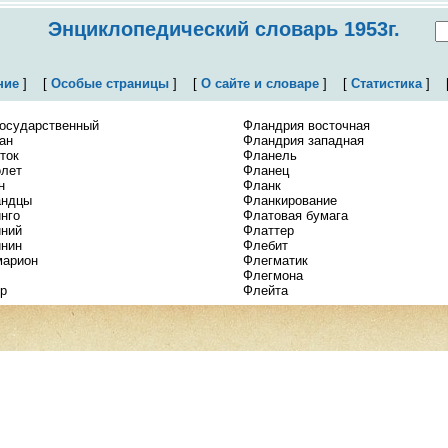
Энциклопедический словарь 1953г.
ние
]
[
Особые страницы
]
[
О сайте и словаре
]
[
Статистика
]
государственный
Фландрия восточная
ан
Фландрия западная
ток
Фланель
лет
Фланец
н
Фланк
ндцы
Фланкирование
нго
Флатовая бумага
ний
Флаттер
нин
Флебит
арион
Флегматик
Флегмона
р
Флейта