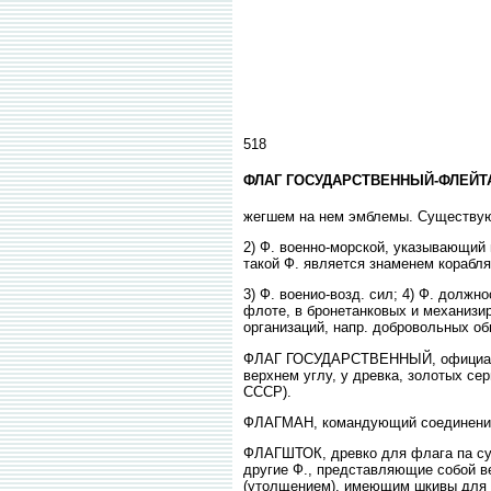
518
ФЛАГ ГОСУДАРСТВЕННЫЙ-ФЛЕЙТ
жегшем на нем эмблемы. Существуют
2) Ф. военно-морской, указывающий 
такой Ф. является знаменем корабля
3) Ф. военио-возд. сил; 4) Ф. долж
флоте, в бронетанковых и механизир
организаций, напр. добровольных об
ФЛАГ ГОСУДАРСТВЕННЫЙ, официальный
верхнем углу, у древка, золотых се
СССР).
ФЛАГМАН, командующий соединением 
ФЛАГШТОК, древко для флага па суд
другие Ф., представляющие собой в
(утолщением), имеющим шкивы для 