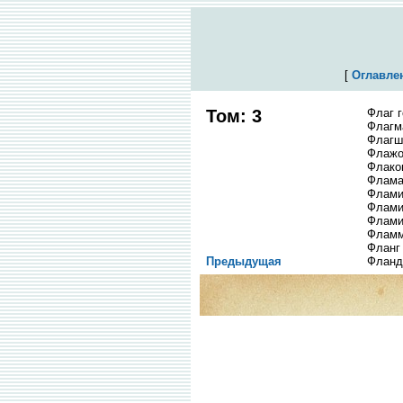
[
Оглавле
Том: 3
Флаг 
Флагм
Флагш
Флажо
Флако
Флама
Флами
Флами
Флами
Фламм
Фланг
Предыдущая
Фланд