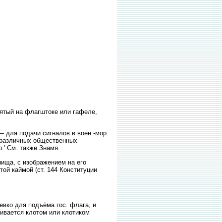
нятый на флагштоке или гафеле,
— для подачи сигналов в воен.-мор.
. различных общественных
.' См. также Знамя.
ища, с изображением на его
той каймой (ст. 144 Конституции
евко для подъёма гос. флага, и
чивается клотом или клотиком