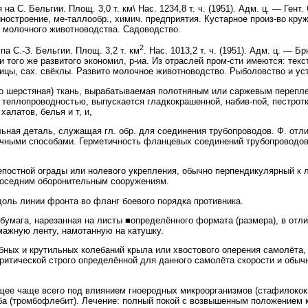
. Бельгии. Площ. 3,0 т. км\ Нас. 1234,8 т. ч. (1951). Адм. ц. — Гент.
иностроение, ме-таллообр., химич. предприятия. Кустарное произ-во кру
е молочного животноводства. Садоводство.
2
С.-З. Бельгии. Площ. 3,2 т. км
. Нас. 1013,2 т. ч. (1951). Адм. ц. — Б
 того же развитого экономил, р-иа. Из отраслей пром-сти имеются: текст
ницы, сах. свёклы. Развито молочное животноводство. Рыболовство и у
 шерстяная) ткань, вырабатываемая полотняным или саржевым перепле
 теплопроводностью, выпускается гладкокрашенной, набив-пой, пестрот
халатов, белья и т, и,
ная деталь, служащая гл. обр. для соединения трубопроводов. Ф. отл
чными способами. Герметичность фланцевых соединений трубопроводов
епостной ограды или нолевого укрепления, обычно перпендикулярный к 
соседним оборонительным сооружениям.
ль линии фронта во фланг боевого порядка противника.
бумага, нарезанная на листы ■определённого формата (размера), в отли
ажную ленту, намотанную на катушку.
ных и крутильных колебаний крыла или хвостового оперения самолёта, 
критической строго определённой для данного самолёта скорости и обы
ее чаще всего под влиянием гноеродных микроорганизмов (стафилококк
а (тромбофлебит). Лечение: полный покой с возвышенным положением к