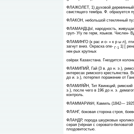
ФЛАЖОЛЕТ, 1) духовой деревянный м
свистящего тембра. Ф. образуется п
ФЛАКОН, небольшой стеклянный пузы
ФЛАМАНДЦЫ, народность, живущая во
груп- У/у пе герм, языков. Числен- В
ФЛАМИНГО (к рас и о- « к р ы л), пт
загнут вниз. Окраска опе-
.
1| [ ре
Г
1
нек-рых крупных
озёрах Казахстана. Гнездится колон
ФЛАМИПИЙ, Гай {3 в. до н. э.), римс
интересах римского крестьянства. В
до и. э.), потерпел поражение от Ган
ФЛАМИЯЙН, Тит Квинкций, римский по
э.), после чего в 196 до н. э. дем
контроль.
ФЛАММАРИбН, Камиль (1842— 1925), 
ФЛАНГ, боковая сторона строя, боев
ФЛАНДР, порода шкурковых кроликов. 
серая (чёрная с серовато-беловатой
плодовитостью.