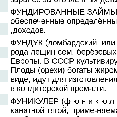
ФУНДИРОВАННЫЕ ЗАЙМЫ, д
обеспеченные определённы
,доходов.
ФУНДУК (ломбардский, или л
рода лещин сем. берёзовых
Европы. В СССР культивиру
Плоды (орехи) богаты жиро
виде, идут для изготовлени
в кондитерской пром-сти.
ФУНИКУЛЕР (ф ю н и к ю л ё
канатной тягой, приме-няема