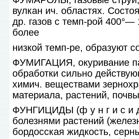
вулкан ич. областях. Состо
др. газов с темп-рой 400°—
более
низкой темп-ре, образуют 
ФУМИГАЦИЯ, окуривание па
обработки сильно действу
химич. веществами зернохр
материала, растений, почвы
ФУНГИЦИДЫ (ф у н г и с и 
болезнями растений (желез
бордосская жидкость, серны