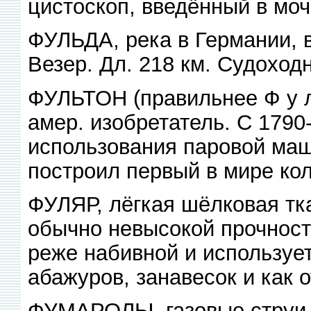
цистоскоп, введённый в моч
ФУЛЬДА, река в Германии, в
Везер. Дл. 218 км. Судоходн
ФУЛЬТОН (правильнее Ф у л 
амер. изобретатель. С 1790
использования паровой маш
построил первый в мире ко
ФУЛЯР, лёгкая шёлковая тк
обычно невысокой прочност
реже набивной и использует
абажуров, занавесок и как 
ФУМАРОЛЫ, газовые струи,