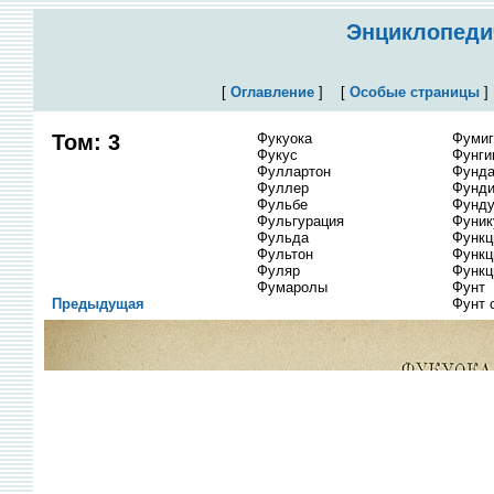
Энциклопедич
[
Оглавление
]
[
Особые страницы
Том: 3
Фукуока
Фумиг
Фукус
Фунги
Фуллартон
Фунда
Фуллер
Фунди
Фульбе
Фунду
Фульгурация
Фуник
Фульда
Функц
Фультон
Функц
Фуляр
Функц
Фумаролы
Фунт
Предыдущая
Фунт 