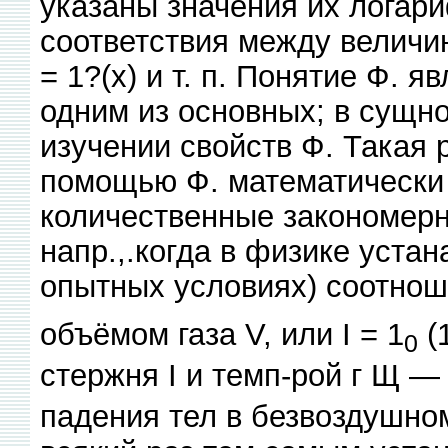
указаны значения их логар
соответствия между величина
= 1?(х) и т. п. Понятие Ф. я
одним из основных; в сущно
изучении свойств Ф. Такая 
помощью Ф. математически
количественные закономерн
напр.,.когда в физике уста
опытных условиях) соотнош
объёмом газа V, или I = 1
(
0
стержня I и темп-рой г Щ — 
падения тел в безвоздушном