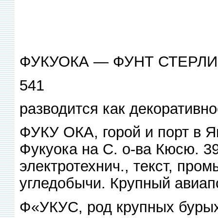
ФУКУОКА — ФУНТ СТЕРЛ
541
разводится как декоративно
ФУКУ ОКА, горой и порт в Я
Фукуока на С. о-ва Кюсю. 392
электротехнич., текст, про
угледобычи. Крупный авиапс
Ф«УКУС, род крупных бурых