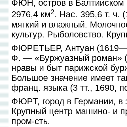
ФЮН, остров в Балтийском м
2
2976,4 км
. Нас. 395,6 т. ч
мягкий и влажный. Молочно
культур. Рыболовство. Кру
ФЮРЕТЬЕР, Антуан (1619—88
Ф. — «Буржуазный роман» (
нравы и быт парижской бурж
Большое значение имеет та
франц. языка (3 тт., 1690, п
ФЮРТ, город в Германии, в з
Крупный центр машино- и п
пром-сть.