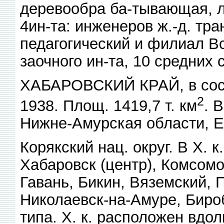
деревообра ба-тывающая, л
4ин-та: инженеров ж.-д. тр
педагогический и филиал В
заочного ин-та, 10 средних с
ХАБАРОВСКИЙ КРАЙ, в сост
2
1938. Площ. 1419,7 т. км
. 
Нижне-Амурская области, Ев
Корякский нац. округ. В X. к
Хабаровск (центр), Комсом
Гавань, Бикин, Вяземский, 
Николаевск-на-Амуре, Бироб
типа. X. к. расположен вдол