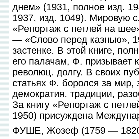
днем» (1931, полное изд. 1
1937, изд. 1049). Мировую 
«Репортаж с петлей на шее» 
— «Слово перед казнью», 1
застенке. В этой книге, пол
его палачам, Ф. призывает 
революц. долгу. В своих пу
статьях Ф. боролся за мир
демократия. традиции, раз
За книгу «Репортаж с петле
1950) присуждена Междуна
ФУШЕ, Жозеф (1759 — 1820)