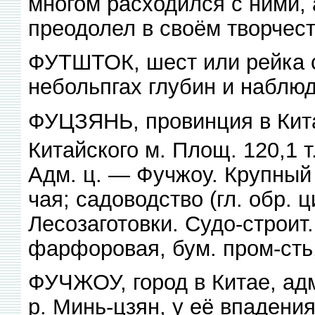
многом расходился с ними,
преодолел в своём творчест
ФУТШТОК, шест или рейка 
небольпгах глубин и наблю
ФУЦЗЯНЬ, провинция в Кита
Китайского м. Площ. 120,1 т
Адм. ц. — Фучжоу. Крупный
чая; садоводство (гл. обр. 
Лесозаготовки. Судо-строит.
фарфоровая, бум. пром-сть
ФУЧЖОУ, город в Китае, адм
р. Минь-цзян, у её впадения