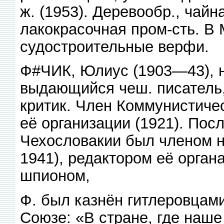
ж. (1953). Деревообр., чайн
лакокрасочная пром-сть. В 
судостроительные верфи.
Ф#ЧИК, Юлиус (1903—43), н
выдающийся чеш. писатель,
критик. Член Коммунистиче
её организации (1921). Пос
Чехословакии был членом н
1941), редактором её орга
шпионом,
Ф. был казнён гитлеровцами
Союзе: «В стране, где наш