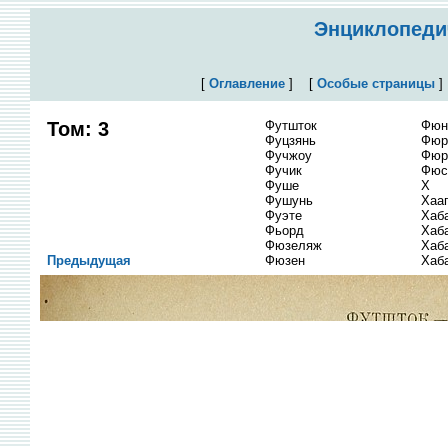
Энциклопедич
[
Оглавление
]
[
Особые страницы
Том: 3
Футшток
Фюн
Фуцзянь
Фюр
Фучжоу
Фюр
Фучик
Фюс
Фуше
Х
Фушунь
Хаа
Фуэте
Хаб
Фьорд
Хаб
Фюзеляж
Хаб
Предыдущая
Фюзен
Хаб