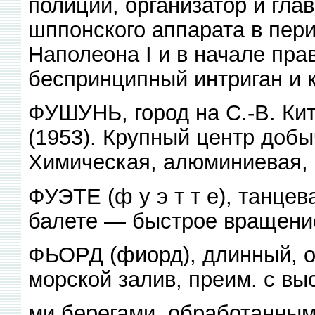
полиции, организатор и гла
шппонского аппарата в пер
Наполеона I и в начале пра
беспринципный интриган и к
ФУШУНЬ, город на С.-В. Кита
(1953). Крупный центр добы
Химическая, алюминиевая, 
ФУЭТЕ (ф у э т т е), танце
балете — быстрое вращение
ФЬОРД (фиорд), длинный, о
морской залив, преим. с в
ми берегами, обработанным