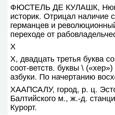
ФЮСТЕЛЬ ДЕ КУЛАШК, Нюма
историк. Отрицал наличие 
германцев и революционный
переходе от рабовладельче
X
X, двадцать третья буква с
соот-ветств. буквы \ («хер»
азбуки. По начертанию восхо
ХААПСАЛУ, город, р. ц. Эст
Балтийского м., ж.-д. стан
Курорт.