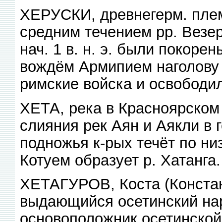
ХЕРУСКИ, древнегерм. племя
средним течением рр. Везер 
нач. 1 в. н. э. были покоре
вождём Армипием наголову 
римские войска и освободил
ХЕТА, река в Красноярском
слияния рек Аян и Аякли в 
подножья к-рых течёт по ни
Котуем образует р. Хатанга.
ХЕТАГУРОВ, Коста (Констан
выдающийся осетинский нар
основоположник осетинской 