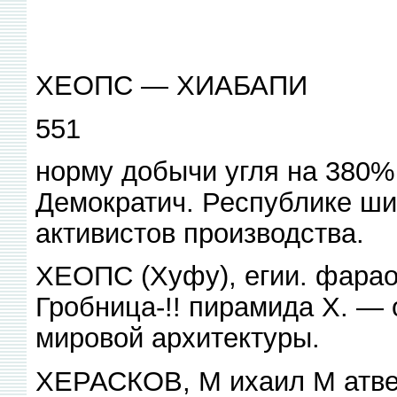
ХЕОПС — ХИАБАПИ
551
норму добычи угля на 380%
Демократич. Республике ши
активистов производства.
ХЕОПС (Xуфу), егии. фараон 
Гробница-!! пирамида X. —
мировой архитектуры.
ХЕРАСКОВ, М ихаил М атве