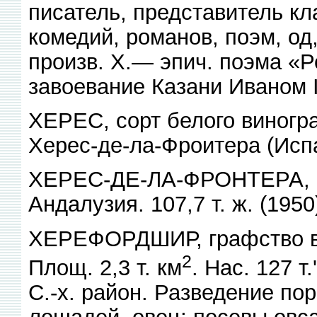
писатель, представитель кл
комедий, романов, поэм, од
произв. X.— эпич. поэма «
завоевание Казани Иваном I
ХЕРЕС, сорт белого виногра
Херес-де-ла-Фроитера (Исп
ХЕРЕС-ДЕ-ЛА-ФРОНТЕРА, го
Андалузия. 107,7 т. ж. (195
ХЕРЕФОРДШИР, графство в 
2
Площ. 2,3 т. км
. Нас. 127 т
С.-х. район. Разведение пор
лошадей, овец; посевы овс