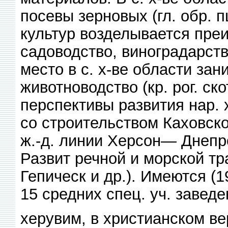
посевы зерновых (гл. обр. 
культур возделывается пре
садоводство, виноградарств
место в с. х-ве области за
животноводство (кр. рог. ск
перспективы развития нар. 
со строительством Каховск
ж.-д. линии Херсон— Днеп
Развит речной и морской тр
Гепическ и др.). Имеются (19
15 средних спец. уч. заведе
херувим, в христианском ве