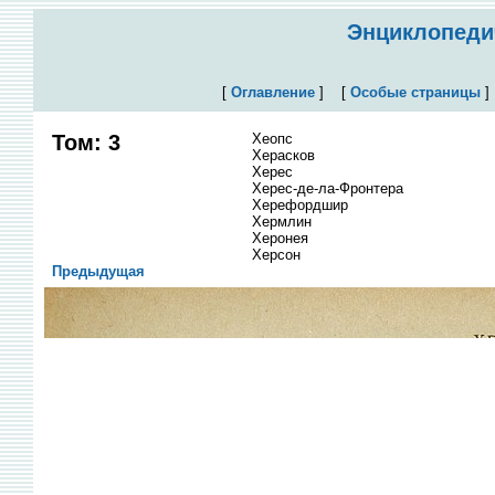
Энциклопедич
[
Оглавление
]
[
Особые страницы
Том: 3
Хеопс
Херасков
Херес
Херес-де-ла-Фронтера
Херефордшир
Хермлин
Херонея
Херсон
Предыдущая