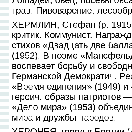
трав. Пивоварение, лесообр
ХЕРМЛИН, Стефан (р. 1915),
критик. Коммунист. Награж
стихов «Двадцать две балла
(1952). В поэме «Мансфельд
воспевает борьбу и свободн
Германской Демократич. Ре
«Время единения» (1949) и 
героич. образы патриотов 
«Дело мира» (1953) объеди
мира и дружбы народов.
ХЕРОНЕЯ, город в Беотии (Д