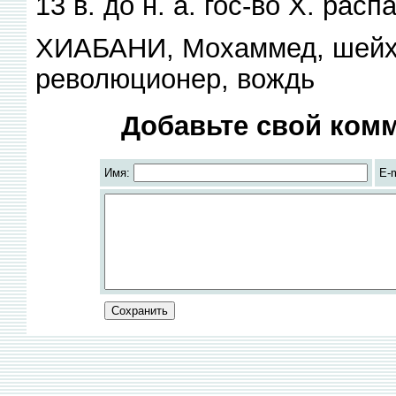
13 в. до н. а. гос-во X. рас
ХИАБАНИ, Мохаммед, шейх 
революционер, вождь
Добавьте свой комм
Имя:
E-