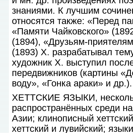
знаниями. К лучшим сочине
относятся также: «Перед па
«Памяти Чайковского» (1892
(1894), «Друзьям-приятелям
(1893) X. разрабатывал те
художник X. выступил посл
передвижников (картины «
воду», «Гонка араки» и др.).
ХЕТТСКИЕ ЯЗЫКИ, нескольк
распространённых среди на
Азии; клинописный хеттский
хеттский и лувийский; язык