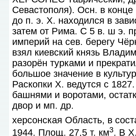
Севастополя). Осн. в конце 5
до п. э. X. находился в зав
затем от Рима. С 5 в. ш э.
империй на сев. берегу Чёрн
взял киевский князь Владим
разорён турками и прекрат
большое значение в культур
Раскопки X. ведутся с 1827
башнями и воротами, остатк
двор и мп. др.
херсонская Область, в сос
3
1944. Площ. 27,5 т. км
. В X