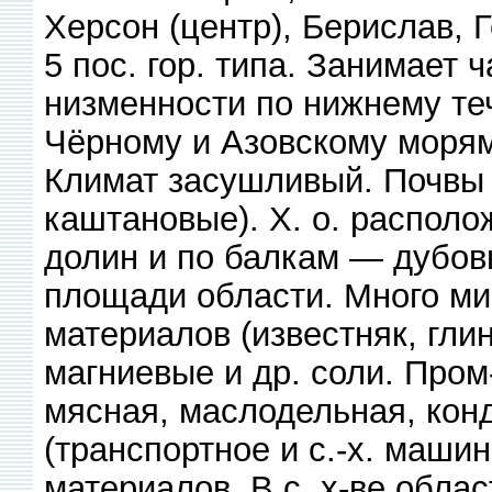
Херсон (центр), Берислав, 
5 пос. гор. типа. Занимает
низменности по нижнему те
Чёрному и Азовскому морям
Климат засушливый. Почвы
каштановые). X. о. располо
долин и по балкам — дубо
площади области. Много м
материалов (известняк, гли
магниевые и др. соли. Пром
мясная, маслодельная, конд
(транспортное и с.-х. машин
материалов. В с. х-ве обла