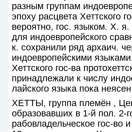
разным группам индоевропе
эпоху расцвета Хеттского го
вероятно, гос. языком. X. 
для индоевропейского сравн
к. сохранили ряд архаич. ч
индоевропейскими языками.
Хеттского гос-ва протохеттс
принадлежали к числу индо
лайского языка пока неясен
ХЕТТЫ, группа племён , Цен
образовавших в 1-й пол. 2-г
рабовладельческое гос-во и