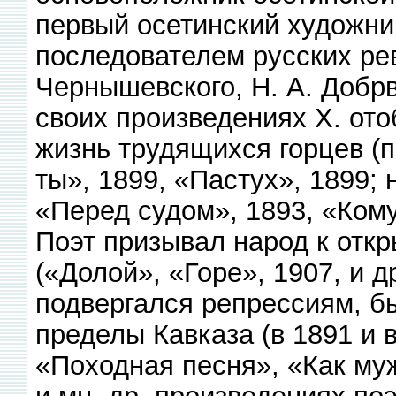
первый осетинский художни
последователем русских рев
Чернышевского, Н. А. Добрв
своих произведениях X. от
жизнь трудящихся горцев (п
ты», 1899, «Пастух», 1899; 
«Перед судом», 1893, «Кому 
Поэт призывал народ к откр
(«Долой», «Горе», 1907, и д
подвергался репрессиям, б
пределы Кавказа (в 1891 и 
«Походная песня», «Как муж
и мн. др. произведениях по