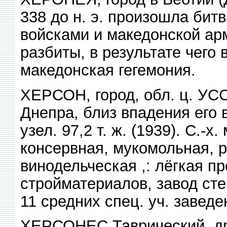
338 до н. э. произошла бит
войсками и македонской арм
разбиты, в результате чего
македонская гегемония.
ХЕРСОН, город, обл. ц. УС
Днепра, близ впадения его в
узел. 97,2 т. ж. (1939). С.-
консервная, мукомольная, 
винодельческая ,: лёгкая пр
стройматериалов, завод стек
11 средних спец. уч. заведе
ХЕРСОНЕС Таврический, дре