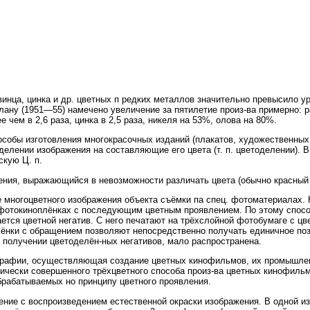
свинца, цинка и др. цветных п редких металлов значительно превысило у
лану (1951—55) намечено увеличение за пятилетие произ-ва примерно: 
е чем в 2,6 раза, цинка в 2,5 раза, никеля на 53%, олова на 80%.
обы изготовления многокрасочных изданий (плакатов, художественных 
зделении изображения на составляющие его цвета (т. п. цветоделении). 
скую Ц. п.
ия, выражающийся в невозможности различать цвета (обычно красный п
огоцветного изображения объекта съёмки па спец. фотоматериалах. 
фотокиноплёнках с последующим цветным проявлением. По этому спос
ется цветной негатив. С него печатают на трёхслойной фотобумаге с ц
лёнки с обращением позволяют непосредственно получать единичное поз
 получении цветоделён-ных негативов, мало распространена.
афии, осуществляющая создание цветных кинофильмов, их промышленно
нически совершенного трёхцветного способа произ-ва цветных кинофил
брабатываемых но принципу цветного проявления.
 с воспроизведением естественной окраски изображения. В одной из 