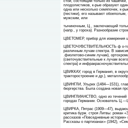
стой, состоящий только из чашечки,
плодолистиков, к-рые образуют один
одна или несколько семяпочек, к-ры
(пестики), его называют обоеполым,
мужским, или
тычиночным, Ц., заключающий только
(напр., у гороха). Разнообразие стр
ЦВЕТОМЕР, прибор для измерения цв
ЦВЕТОЧУВСТВИТЕЛЬНОСТЬ ф о-тогра
различным лучам спектра. В зависим
.фиолетово-синим лучам), ортохром
(светочувствительные к лучам всего
спектра) и инфракрасночувствитель
ЦВИККАУ, город в Германип, в округ
тракторостроение и др.), металлообр
ЦВИНГЛИ, Ульрих (1484—1531), глав
бюргерства. Была создана новая про
ЦВИНГЛИАНСТВО, одно из течений Ре
городах Германии. Основатель Ц.—
ЦВИРКА, Пятрас (1909—47), выдающи
критика бурж. строя Литвы: роман «З
рассказов «Повседневные истории» (
Рассказы о партизанах» (1942), «Сем