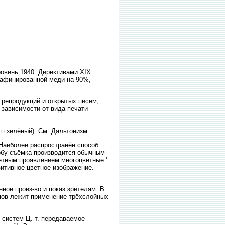
ровень 1940. Директивами XIX
рафинированной меди на 90%,
репродукций и открытых писем,
В зависимости от вида печати
 зелёный). См. Дальтонизм.
Наиболее распространён способ
обу съёмка производится обычным
ветным проявлением многоцветные '
итивное цветное изображение.
е произ-во и показ зрителям. В
ьмов лежит применение трёхслойных
систем Ц. т. передаваемое