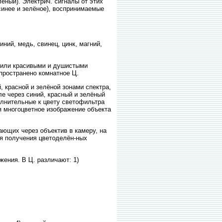
ёный). Электрич. сигналы от этих
синее и зелёное), воспринимаемые
ний, медь, свинец, цинк, магний,
 или красивыми и душистыми
аспространено комнатное Ц.
красной и зелёной зонами спектра,
 через синий, красный и зелёный
олнительные к цвету светофильтра
я многоцветное изображение объекта
ющих через объектив в камеру, на
ля получения цветоделён-ных
ения. В Ц. различают: 1)