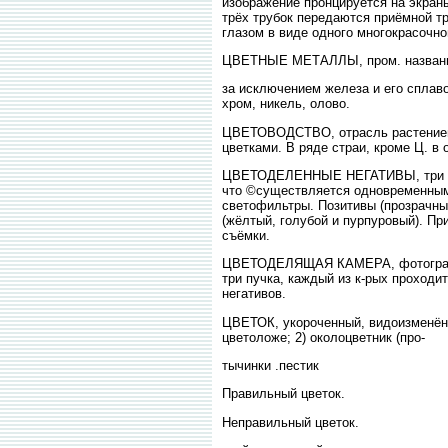
изображение пронцируется на экраны
трёх трубок передаются приёмной тр
глазом в виде одного многокрасочно
ЦВЕТНЫЕ МЕТАЛЛЫ, пром. название
за исключением железа и его сплаво
хром, никель, олово.
ЦВЕТОВОДСТВО, отрасль растениево
цветками. В ряде страи, кроме Ц. в о
ЦВЕТОДЕЛЕННЫЕ НЕГАТИВЫ, три чёрн
что ©существляется одновременным
светофильтры. Позитивы (прозрачны
(жёлтый, голубой и пурпуровый). Пр
съёмки.
ЦВЕТОДЕЛЯЩАЯ КАМЕРА, фотография.
три пучка, каждый из к-рых проходи
негативов.
ЦВЕТОК, укороченный, видоизменённ
цветоложе; 2) околоцветник (про-
тычинки .пестик
Правильный цветок.
Неправильный цветок.