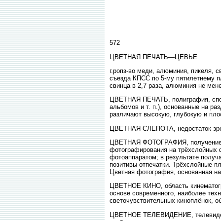
572
ЦВЕТНАЯ ПЕЧАТЬ—ЦЕВЬЕ
г.ропз-во меди, алюминия, пикеля, 
съезда КПСС по 5-му пятилетнему п
свинца в 2,7 раза, алюминия не мене
ЦВЕТНАЯ ПЕЧАТЬ, полиграфия, спос
альбомов и т. п.), основанные на ра
различают высокую, глубокую и пло
ЦВЕТНАЯ СЛЕПОТА, недостаток зрен
ЦВЕТНАЯ ФОТОГРАФИЯ, получение мн
фотографирования на трёхслойных 
фотоаппаратом; в результате получа
позитивы-отпечатки. Трёхслойные п
Цветная фотография, основанная на
ЦВЕТНОЕ КИНО, область кинематогр
основе современного, наиболее тех
светочувствительных киноплёнок, о
ЦВЕТНОЕ ТЕЛЕВИДЕНИЕ, телевидение