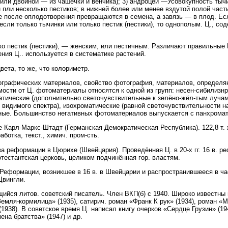
 или двойной — из чашечки и венчика); 3) андроцей —Усовокупность тычи
 пли несколько пестиков; в нижней более или менее вздутой полой час
е после оплодотворения превращаются в семена, а завязь — в плод. Ес
 если только тычинки или только пестик (пестики), то однополым. Ц., с
 пестик (пестики), — женским, или пестичным. Различают правильные Ц
оения Ц.. используется в систематике растений.
ета, то же, что колориметр.
фических материалов, свойство фотография, материалов, определяю
ости от Ц. фотоматериалы относятся к одной из групп: несен-сибилизн
атические (дополнительно светочувствительные к зелёно-жёл-тым лучам
 видимого спектра), изохроматические (равной светочувствительности н
ные. Большинство негативных фотоматериалов выпускается с панхромат
е Карл-Маркс-Штадт (Германская Демократическая Республика). 122,8 т. 
аботка, текст., химич. пром-сть.
а реформации в Цюрихе (Швейцария). Проведённая Ц. в 20-х гг. 16 в. р
тестантская церковь, целиком подчинённая гор. властям.
формации, возникшее в 16 в. в Швейцарии и распространившееся в ча
Цвингли.
йся литов. советский писатель. Член ВКП(б) с 1940. Широко известны 
емля-кормилица» (1935), сатирич. роман «Франк К рук» (1934), роман «Ма
1938). В советское время Ц. написал книгу очерков «Сердце Грузин» (19
ена братства» (1947) и др.