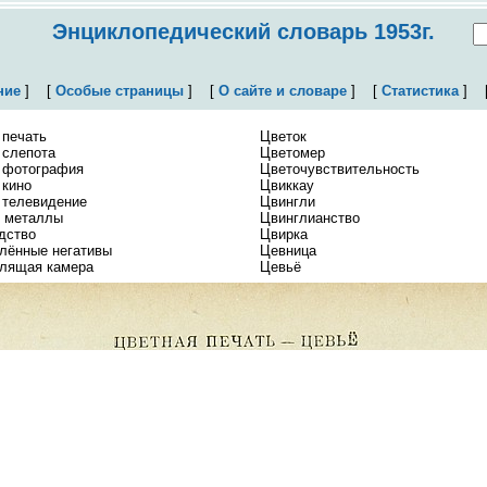
Энциклопедический словарь 1953г.
ние
]
[
Особые страницы
]
[
О сайте и словаре
]
[
Статистика
]
 печать
Цветок
 слепота
Цветомер
 фотография
Цветочувствительность
 кино
Цвиккау
 телевидение
Цвингли
 металлы
Цвинглианство
дство
Цвирка
лённые негативы
Цевница
лящая камера
Цевьё