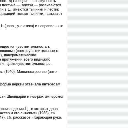
нок; 4) гинецей — совокупность
ти пестика — завязи — развиваются
ли в Ц. имеются тычинки и пестик
одержащий только тычинки, называют
. (напр., у лютика) и неправильные
щее их чувствительность к
рованпые (светочувствительные к
), панхроматические
а протяжении всего видимого
нч. цветочувствительностью.
ж. (1940). Машиностроение (авто-
еформа церкви отвечала интересам
сти Швейцарии и нек-рых имперских
произведения Ц., в которых дана
стер и его сыновья» (1936), сб.
47), сб. рассказов «Карающая рука.