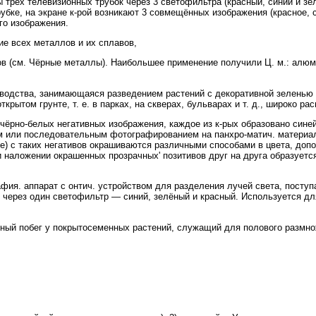
 трёх телевизионных трубок через 3 светофильтра (красный, синий и зел
убке, на экране к-рой возникают 3 совмещённых изображения (красное, 
го изображения.
 всех металлов и их сплавов,
в (см. Чёрные металлы). Наибольшее применение получили Ц. м.: алюми
дства, занимающаяся разведением растений с декоративной зеленью
ткрытом грунте, т. е. в парках, на скверах, бульварах и т. д., широко р
о-белых негативных изображения, каждое из к-рых образовано синей, 
 или последовательным фотографированием на панхро-матич. материале
е) с таких негативов окрашиваются различными способами в цвета, доп
и наложении окрашенных прозрачных' позитивов друг на друга образуетс
 аппарат с онтич. устройством для разделения лучей света, поступа
т через один светофильтр — синий, зелёный и красный. Используется д
ый побег у покрытосеменных растений, служащий для полового размнож