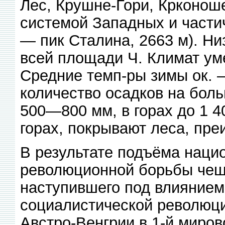
Лес, Крушне-Гори, Крконоше 
системой Западных и частич
— пик Сталина, 2663 м). Н
всей площади Ч. Климат ум
Средние темп-ры зимы ок. —
количество осадков на бол
500—800 мм, в горах до 1 40
горах, покрывают леса, пр
В результате подъёма наци
революционной борьбы чешс
наступившего под влиянием
социалистической революци
Австро-Венгрии в 1-й миров