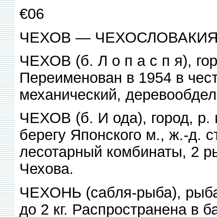
€06
ЧЕХОВ — ЧЕХОСЛОВАКИ
ЧЕХОВ (б. Л о п а с п я), г
Переименован в 1954 в чест
механический, деревообдело
ЧЕХОВ (б. И ода), город, р
берегу Японского м., ж.-д. 
лесотарный комбинаты, 2 ры
Чехова.
ЧЕХОНЬ (сабля-рыба), рыба 
до 2 кг. Распространена в б