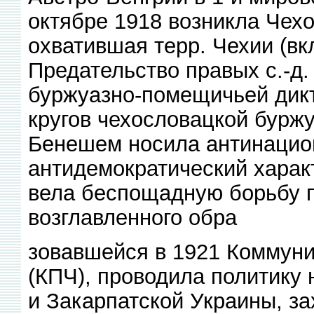
октябре 1918 возникла Чех
охватившая терр. Чехии (в
Предательство правых с.-д
буржуазно-помещичьей дик
кругов чехословацкой буржу
Бенешем носила антинацион
антидемократический харак
вела беспощадную борьбу п
возглавленного обра
зовавшейся в 1921 Коммуни
(КПЧ), проводила политику 
и Закарпатской Украины, за