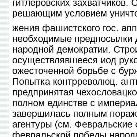
гитлеровских захватчиков. 
решающим условием уничт
жения фашистского гос. апп
необходимые предпосылки д
народной демократии. Стро
осуществлявшееся иод руко
ожесточенной борьбе с бурж
Попытка контрреволюц. ант
предпринятая чехословацко
полном единстве с империа
завершилась полным пораж
агентуры (см. Февральские 
февральской победы народа