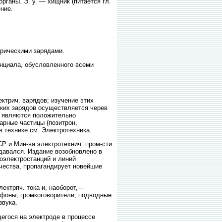
ганы. Э. у. — хищник (питается гл.
ние.
рическими зарядами.
циала, обусловленного всеми
трич. варядов; изучение этих
ских зарядов осуществляется черев
х являются положительно
арные частицы (позитрон,
 технике см. Электротехника.
 и Мин-ва электротехнич. пром-сти
здавался. Издание возобновлено в
оэлектростанций и линий
чества, пропагандирует новейшие
ектрпч. тока и, наоборот,—
лефоны, громкоговорители, подводные
звука.
гося на электроде в процессе