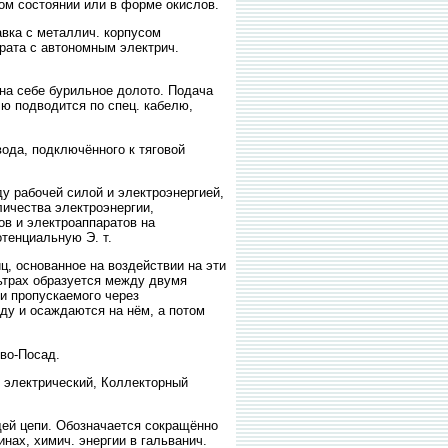
ом состоянии или в форме окислов.
вка с металлич. корпусом
арата с автономным электрич.
на себе бурильное долото. Подача
лю подводится по спец. кабелю,
ода, подключённого к тяговой
рабочей силой и электроэнергией,
личества электроэнергии,
ов и электроаппаратов на
тенциальную Э. т.
, основанное на воздействии на эти
льтрах образуется между двумя
и пропускаемого через
ду и осаждаются на нём, а потом
во-Посад.
 электрический, Коллекторный
й цепи. Обозначается сокращённо
нах, химич. энергии в гальванич.