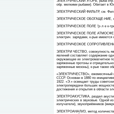
ЭЛЕКТРИЧЕСКИЙ УГОРЬ, рыба отр. ка
обр. мелкими рыбами). Обитает в Юж
ЭЛЕКТРИЧЕСКИЙ ФИЛЬТР, см. Фильт
ЭЛЕКТРИЧЕСКОЕ ОБОГАЩЕ-НИЕ, см.
ЭЛЕКТРИЧЕСКОЕ ПОЛЕ '(э л е к-тро
ЭЛЕКТРИЧЕСКОЕ ПОЛЕ АТМОСФЕРЫ, п
электрич. зарядами, к-рые имеются 
ЭЛЕКТРИЧЕОКОЕ СОПРОТИВЛЕНИЕ,
ЭЛЕКТРИ ЧЕСТВО, совокупность явл
явлений составляет содержание одн
окружающее их электромагнитное по
заряженные протоны и отрицательно 
заряженные мезоны), к-рые также о
«ЭЛЕКТРИЧЕСТВО», ежемесячный нау
СССР. Основан в 1880 по инициативе
1922. «Э.» освещает труды советск
электропередачи больших мощностей
достижения и открытия в области эл
ЭЛЕКТРОАКУСТИКА, раздел акустики,
электрических в звуковые. Одной из
излучатели), звукоприёмников (микр
ЭЛЕКТРОАНАЛИЗ, метод количествен