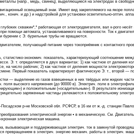
 металлы (напр., медь, свинец), выделяющиеся на электродах в свободн
гационный освещаемый знак. Имеет вид закрепляемого на якоре попла
ч., конич. и др.) и надстройкой для установки осветительно-оптич. апп
лубоких скважин*,* работающая от электродвигателя, вал к-рого несёт 
 при помощи автомата, устанавливаемого на поверхности. Ток к двигате
и бурении с Э. бурильные трубы не вращаются.
игателем, получающий питание через токоприёмник с контактного пров
тистико-экономич. показатель, характеризующий соотношение между 
ссе. Э. т. определяется в двух вариантах: 1) как частное от деления ко
се, на число рабочих; 2) как частное от деления мощности электромотор
мене. Первый показатель характеризует фактическую Э. т., второй — по
ки — выделение из газов взвешенных в них твёрдых или жидких частиц
. поля высокого напряжения (до 90000 в). Электрич. поле в электрофи
нирующим») и положительным («осадительным»). В результате ионизаци
отрицательно заряженные частицы увлекаются к положительному электро
осадском р-не Московской обл. РСФСР, в 16 км от ж.-д. станции Павло
образования электрической энергии • в механическую. См. Двигатель
нхронная электрическая машина.
вызывающая и поддерживающая электрич. ток в замкнутой проводяще
тся превращением в электрич. энергию механич. работы в электрич. маши