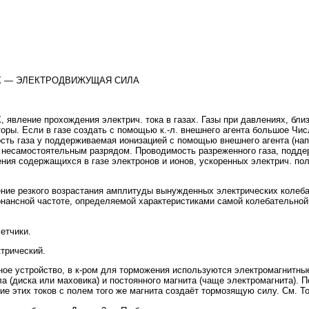
АХ — ЭЛЕКТРОДВИЖУЩАЯ СИЛА
ление прохождения электрич. тока в газах. Газы при давлениях, близ
ры. Если в газе создать с помощью к.-л. внешнего агента большое Число
ть газа у поддерживаемая ионизацией с помощью внешнего агента (напр
аз. несамостоятельным разрядом. Проводимость разреженного газа, под
ения содержащихся в газе электронов и ионов, ускоренных электрич. по
 резкого возрастания амплитуды вынужденных электрических колебан
онансной частоте, определяемой характеристиками самой колебательной
тчики.
трический.
устройство, в к-ром для торможения используются электромагнитные 
а (диска или маховика) и постоянного магнита (чаще электромагнита). 
е этих токов с полем того же магнита создаёт тормозящую силу. См. Т