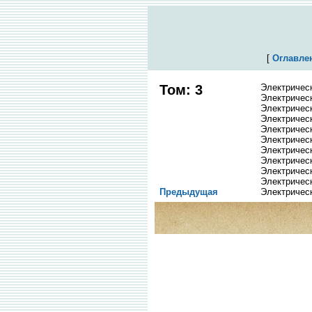
[
Оглавле
Том: 3
Электрическ
Электричес
Электричес
Электрическ
Электричес
Электричес
Электричес
Электричес
Электричес
Электричес
Предыдущая
Электричес