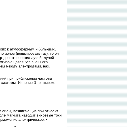
ких к атмосферным и 66ль-ших,
 ионов (ионизировать газ), то он
., рентгеновских лучей, лучей
держивающаяся без внешнего
лем между электродами, наз.
ий при приближении частоты
 системы. Явление Э. р. широко
силы, возникающие при относит.
Поле магнита наводит вихревые токи
орможение электрическое. •