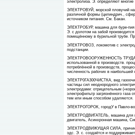
электролиза. Э. определяют многие
ЭЛЕКТРОВУЙ, морской пловучий нави
различной формы (цилиндрич., сфери
источником питания. См. Бакан.
ЭЛЕКТРОБУР, машина для буре-пия г
Э. с долотом на забой производится
помещённому в бурильной трубе. Пр
ЭЛЕКТРОВОЗ, локомотив с электродв
подстанции.
ЭЛЕКТРОВООРУЖЕННОСТЬ ТРУДА, ста
использованной в производств. проце
потреблённой в производств, процес
численность рабочих в наибольшей с
ЭЛЕКТР0ГА300ЧИСТКА, вид газоочист
частицы сил неоднородного электрич
электродами: отрицательным («коро
электрофильтр загрязнённого газа 
тем или иным способом удаляются.
ЭЛЕКТРОГОРОК, городУ в Павло-во-П
ЭЛЕКТРОДВИГАТЕЛЬ, машина для пре
двигатель, Асинхронная машина, Си
ЭЛЕКТРОДВИЖУЩАЯ СИЛА, причина, 
эдс. Э. с. создаётся и поддерживае