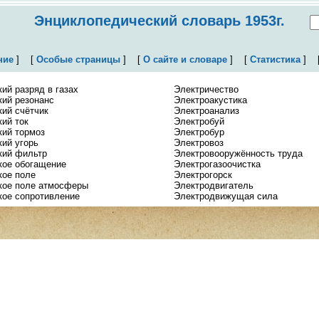
Энциклопедический словарь 1953г.
ние
]
[
Особые страницы
]
[
О сайте и словаре
]
[
Статистика
]
ий разряд в газах
Электричество
кий резонанс
Электроакустика
кий счётчик
Электроанализ
ий ток
Электробуй
кий тормоз
Электробур
кий угорь
Электровоз
кий фильтр
Электровооружённость труда
кое обогащение
Электрогазоочистка
кое поле
Электрогорск
кое поле атмосферы
Электродвигатель
кое сопротивление
Электродвижущая сила