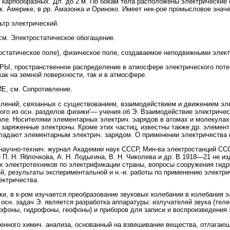
рпообразных. Дл. до 2 м. По бокам тела расположены электрические ор
. Америке, в рр. Амазонка и Ориноко. Имеет нек-рое промысловое значе
р электрический.
 Электростатическое обогащение.
статическое поле), физическое поле, создаваемое неподвижными элект
ространственное распределение в атмосфере электрического потен
как на земной поверхности, так и в атмосфере.
 см. Сопротивление.
ений, связанных с существованием, взаимодействием и движением элек
ого из осн. разделов физики'— учения об Э. Взаимодействие электриче
ле. Носителями элементарных электрич. эарядов в атомах и молекула
заряженные электроны. Кроме этих частиц, известны также др. элемент
бладают элементарным электрич. зарядом. О применении электричества в
чно-технич. журнал Академии наук СССР, Мин-ва электростанций СССР
 П. Н. Яблочкова, А. Н. Лодыгина, В. Н. Чиколева и др. В 1918—21 не и
их электротехников по электрификации страны, вопросы сооружения гидр
, результаты экспериментальной и н.-и. работы по применению электри
ектричества.
 в к-ром изучается.преобразование звуковых колебании в колебания эл
 осн. задач Э. является разработка аппаратуры: излучателей звука (те
офоны, гидрофоны, геофоны) и приборов для записи и воспроизведения 
ного химич. анализа, основанный на взвешивании вещества, отлагающе