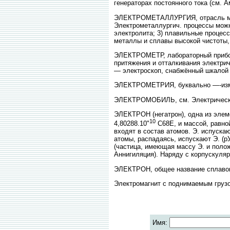
генераторах постоянного тока (см. А
ЭЛЕКТРОМЕТАЛЛУРГИЯ, отрасль мета
Электрометаллургич. процессы можно
электролита; 3) плавильные процес
металлы и сплавы высокой чистоты
ЭЛЕКТРОМЕТР, лабораторный прибор
притяжения и отталкивания электрич
— электроскоп, снабжённый шкалой 
ЭЛЕКТРОМЕТРИЯ, буквально —-измер
ЭЛЕКТРОМОБИЛЬ, см. Электрическ
ЭЛЕКТРОН (негатрон), одна из эле
10
4,80288.10"
С68Е, и массой, равно
входят в состав атомов. Э. испуска
атомы, распадаясь, испускают Э. (р
(частица, имеющая массу Э. и положи
Аннигиляция). Наряду с корпускуля
ЭЛЕКТРОН, общее название сплавов н
Электромагнит с поднимаемым груз
Имя: