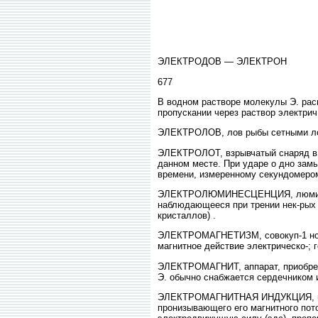
ЭЛЕКТРОДОВ — ЭЛЕКТРОН
677
В водном растворе молекулы Э. рас
пропускании через раствор электри
ЭЛЕКТРОЛОВ, лов рыбы сетными лов
ЭЛЕКТРОЛОТ, взрывчатый снаряд в в
данном месте. При ударе о дно зам
времени, измеренному секундомером,
ЭЛЕКТРОЛЮМИНЕСЦЕНЦИЯ, люминесцен
наблюдающееся при трении нек-рых 
кристаллов) .
ЭЛЕКТРОМАГНЕТИЗМ, совокуп-1 ность
магнитное действие электрическо-; г
ЭЛЕКТРОМАГНИТ, аппарат, приобрета
Э. обычно снабжается сердечником и
ЭЛЕКТРОМАГНИТНАЯ ИНДУКЦИЯ, возни
пронизывающего его магнитного пото