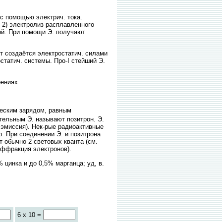
 помощью электрич. тока.
 2) электролиз расплавленного
ой. При помощи Э. получают
 создаётся электростатич. силами
статич. системы. Про-I стейший Э.
ениях.
еским зарядом, равным
тельным Э. называют позитрон. Э.
 эмиссия). Нек-рые радиоактивные
р. При соединении Э. и позитрона
т обычно 2 световых кванта (см.
иффракция электронов).
цинка и до 0,5% марганца; уд, в.
6 x 10 =