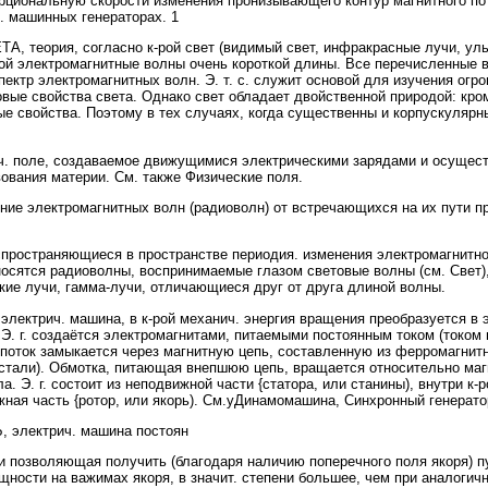
рциональную скорости изменения пронизывающего контур магнитного пото
. машинных генераторах. 1
еория, согласно к-рой свет (видимый свет, инфракрасные лучи, уль
бой электромагнитные волны очень короткой длины. Все перечисленные 
ктр электромагнитных волн. Э. т. с. служит основой для изучения огр
вые свойства света. Однако свет обладает двойственной природой: кро
е свойства. Поэтому в тех случаях, когда существенны и корпускулярн
оле, создаваемое движущимися электрическими зарядами и осущес
ования материи. См. также Физические поля.
лектромагнитных волн (радиоволн) от встречающихся на их пути преп
траняющиеся в пространстве периодия. изменения электромагнитног
тносятся радиоволны, воспринимаемые глазом световые волны (см. Свет
кие лучи, гамма-лучи, отличающиеся друг от друга длиной волны.
рич. машина, в к-рой механич. энергия вращения преобразуется в эл
 Э. г. создаётся электромагнитами, питаемыми постоянным током (током 
поток замыкается через магнитную цепь, составленную из ферромагнит
 стали). Обмотка, питающая внепшюю цепь, вращается относительно магн
 Э. г. состоит из неподвижной части {статора, или станины), внутри к-
ная часть {ротор, или якорь). См.уДинамомашина, Синхронный генерато
лектрич. машина постоян
 и позволяющая получить (благодаря наличию поперечного поля якоря) 
ности на важимах якоря, в значит. степени большее, чем при аналогич