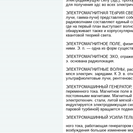
электродвижущую силу (эдс), пропо
для получения эдс во всех электрич
ЭЛЕКТРОМАГНИТНАЯ ТЕбРИЯ СВЕТА, т
лучи, гамма-лучи) представляет со
радиоволнами составляют единый спе
где на первый план выступают волно
обнаруживает также и корпускулярны
квантовой теорией света.
ЭЛЕКТРОМАГНИТНОЕ ПОЛЕ, физич. п
ними. Э. п. — одна из форм существ
ЭЛЕКТРОМАГНИТНОЕ ЭХО, отражение э
э. основана радиолокация.
ЭЛЕКТРОМАГНИТНЫЕ ВОЛНЫ, распрос
мпся электрич. зарядами. К Э. в. о
ультрафиолетовые лучи, рентгеновс
ЭЛЕКТРОМАШИННЫЙ ГЕНЕРАТОР, элект
переменного тока. Магнитное поле в
постоянными магнитами. Магнитный 
электротехнич. стали, литой мягкой
индуктируется электродвижущая сила.
паровой турбиной) вращается подвиж
ЭЛЕКТРОМАШИННЫЙ УСИЛИ-ТЕЛЬ, э
ного тока, работающая генератором
возбуждения большое изменение мощ