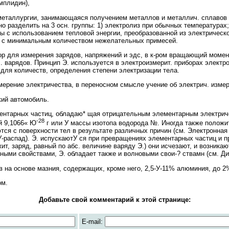
мплидин),
ллургии, занимающаяся получением металлов и металлич. сплавов с
 разделить на 3 осн. группы: 1) электролиз при обычных температурах;
сы с использованием тепловой энергии, преобразованной из электрическ
, с минимальным количеством нежелательных примесей.
 для измерения зарядов, напряжений и эдс, в к-ром вращающий момент
. варядов. Принцип Э. используется в электроизмерит. приборах электро
для количеств, определения степени электризации тела.
ение электричества, в переносном смысле учение об электрич. измер
ий автомобиль.
ментарных частиц, обладаю* щая отрицательным элементарным электрич
-28
й 9,1066« Ю
г или У массы изотопа водорода №. Иногда также положи
ются с поверхности тел в результате различных причин (см. Электронная
У-распад). Э. испускаютУ ся при превращениях элементарных частиц и п
т, заряд, равный по абс. величине варяду Э.) они исчезают, и возникаю
рными свойствами, Э. обладает также и волновыми свои-? ствамн (см. Д
а основе мазния, содержащих, кроме него, 2,5-У-11% алюминия, до 2% 
ом.
Добавьте свой комментарий к этой странице:
E-mail: