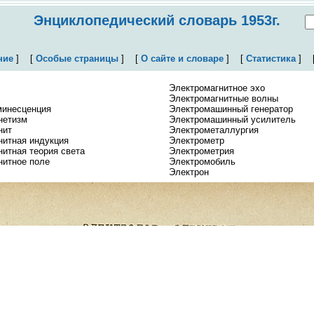
Энциклопедический словарь 1953г.
ние
]
[
Особые страницы
]
[
О сайте и словаре
]
[
Статистика
]
Электромагнитное эхо
Электромагнитные волны
инесценция
Электромашинный генератор
нетизм
Электромашинный усилитель
нит
Электрометаллургия
нитная индукция
Электрометр
итная теория света
Электрометрия
нитное поле
Электромобиль
Электрон