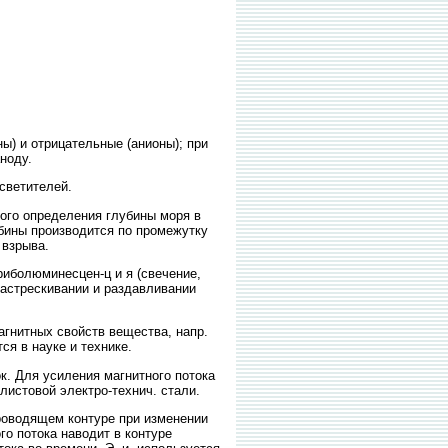
) и отрицательные (анионы); при
ноду.
светителей.
ого определения глубины моря в
убины производится по промежутку
 взрыва.
болюминесцен-ц и я (свечение,
растрескивании и раздавливании
гнитных свойств вещества, напр.
ся в науке и технике.
к. Для усиления магнитного потока
листовой электро-технич. стали.
оводящем контуре при изменении
го потока наводит в контуре