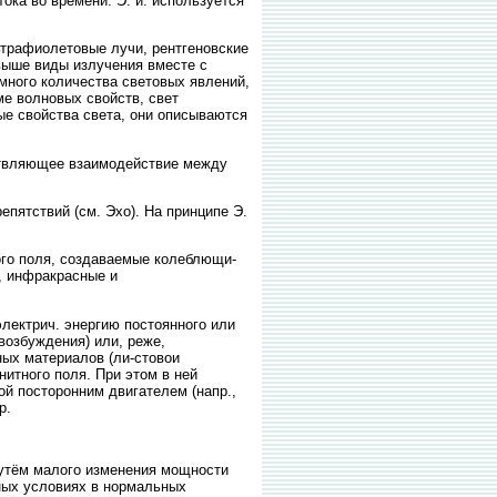
ка во времени. Э. и. используется
трафиолетовые лучи, рентгеновские
выше виды излучения вместе с
омного количества световых явлений,
ме волновых свойств, свет
ые свойства света, они описываются
твляющее взаимодействие между
ятствий (см. Эхо). На принципе Э.
о поля, создаваемые колеблющи-
), инфракрасные и
ектрич. энергию постоянного или
возбуждения) или, реже,
ных материалов (ли-стовои
итного поля. При этом в ней
рой посторонним двигателем (напр.,
р.
путём малого изменения мощности
ных условиях в нормальных