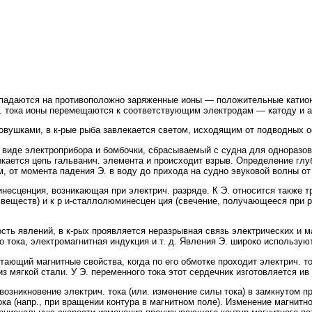
падаются на противоположно заряженные ионы — положительные катионы
ч. тока ионы перемещаются к соответствующим электродам — катоду и а
ушками, в к-рые рыба завлекается светом, исходящим от подводных о
иде электроприбора и бомбочки, сбрасываемый с судна для одноразов
ыкается цепь гальванич. элемента и происходит взрыв. Определение гл
 от момента падения Э. в воду до прихода на судно эвуковой волны от
ция, возникающая при электрич. разряде. К Э. относится также три
веществ) и к р и-сталлолюминесцен ция (свечение, получающееся при 
 явлений, в к-рых проявляется неразрывная связь электрических и ма
о тока, электромагнитная индукция и т. д. Явления Э. широко используют
ющий магнитные свойства, когда по его обмотке проходит электрич. то
з мягкой стали. У Э. переменного тока этот сердечник изготовляется ив 
кновение электрич. тока (или. изменение силы тока) в замкнутом пр
ка (напр., при вращении контура в магнитном поле). Изменение магнитно