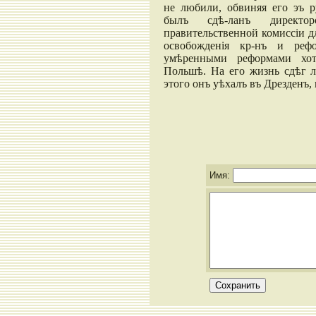
не любили, обвиняя его эъ р
былъ сдѣ-ланъ директор
правительственной комиссіи д
освобожденія кр-нъ и ре
умѣренными реформами хот
Польшѣ. На его жизнь сдѣг л
этого онъ уѣхалъ въ Дрезденъ, 
Имя: