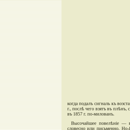
когда подалъ сигналь къ возст
г., послѣ чего взятъ въ плѣнъ,
въ 1857 г. по-милованъ.
Высочайшее повелѣніе — в
словесно или письменно. Но-