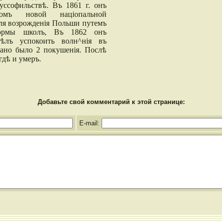
уссофильствѣ. Въ 1861 г. онъ
омъ новой націопальной
ля возрожденія Польши путемъ
формы школъ, Въ 1862 онъ
ѣлъ успокоить волн^нія въ
ано было 2 покушенія. Послѣ
гдѣ и умеръ.
Добавьте свой комментарий к этой странице:
E-mail: