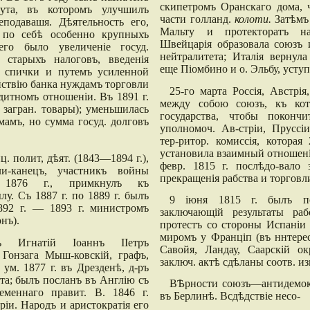
скипетромъ Оранскаго дома, 
тута, въ которомъ улучшилъ
части голланд.
колоти.
Затѣмъ
подавашя. Дѣятельность его,
Мальту и протекторатъ на
 по себѣ особенно крупныхъ
Швейцарія образовала союзъ 
его было увеличеніе госуд.
нейтралитета; Италія вернул
 старыхъ налоговъ, введенія
еще Піомбино и о. Эльбу, усту
 спички и путемъ усиленной
ствію банка нуждамъ торговли
25-го марта Россія, Австрія
итномъ отношеніи. Въ 1891 г.
между собою союзъ, къ ко
загран. товары); уменьшилась
государства, чтобы поконч
мамъ, но сумма госуд. долговъ
уполномоч. Ав-стріи, Пруссі
тер-ритор. комиссія, которая
установила взаимный отношені
. полит, дѣят. (1843—1894 г.),
февр. 1815 г. послѣдо-вало 
бли-канецъ, участникъ войны
прекращенія рабства и торговл
 1876 г., примкнулъ къ
у. Съ 1887 г. по 1889 г. былъ
9 іюня 1815 г. былъ по
892 г. — 1893 г. министромъ
заключающій результаты ра
нъ).
протестъ со стороны Испані
миромъ у Франціп (въ ннтере
ръ Игнатій Іоаннъ ІІетръ
Савойя, Ландау, Саарскій о
Гонзага Мыш-ковскій, графъ,
заключ. актѣ сдѣланы соотв. из
, ум. 1877 г. въ Дрезденѣ, д-ръ
-та; былъ посланъ въ Англію съ
ВѢрности союзъ—антидемокра
еменнаго правит. В. 1846 г.
въ Берлинѣ. Всдѣдствіе несо-
іи. Народъ и аристократія его