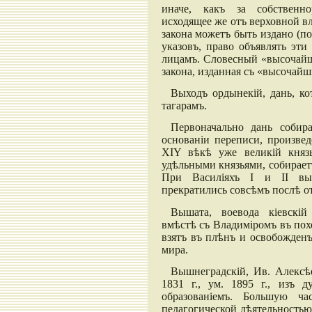
иначе, какъ за собственно
исходящее же отъ верховной в
закона можетъ быть издано (по
указовъ, право объявлять эти
лицамъ. Словесный «высочайш
закона, изданная съ «высочай
Выходъ ордынекій, дань, ко
тагарамъ.
Первоначально дань собир
основаніи переписи, произве
XIY вѣкѣ уже великій князь
удѣльными князьями, собираетъ
При Василіяхъ I и II вы
прекратились совсѣмъ послѣ отк
Вышата, воевода кіевскій
вмѣстѣ съ Владиміромъ въ похо
взятъ въ плѣнъ и освобожденъ
мира.
Вышнеградскій, Ив. Алексѣе
1831 г., ум. 1895 г., изъ д
образованіемъ. Большую ча
педагогической дѣятельностью