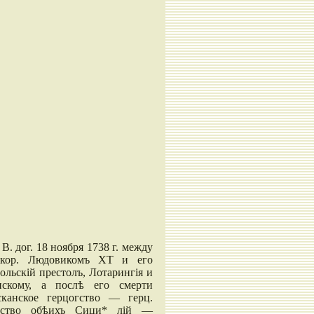
. дог. 18 ноября 1738 г. между
 кор. Людовикомъ XT и его
ольскій престолъ, Лотарингія и
нскому, а послѣ его смерти
сканское герцогство — герц.
евство обѣихъ Сици* лій —