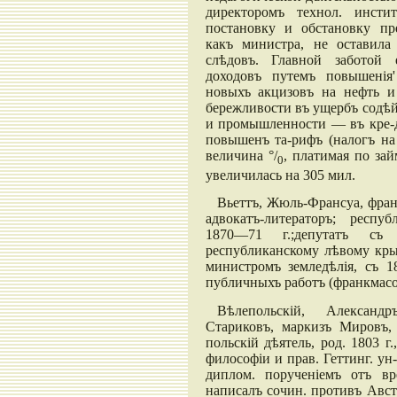
директоромъ технол. инсти
постановку и обстановку пре
какъ министра, не оставила
слѣдовъ. Главной заботой 
доходовъ путемъ повышенія'
новыхъ акцизовъ на нефть и
бережливости въ ущербъ содѣй
и промышленности — въ кре-д
повышенъ та-рифъ (налогъ на 
величина °/
, платимая по зай
0
увеличилась на 305 мил.
Вьеттъ, Жюль-Франсуа, франц
адвокатъ-литераторъ; респу
1870—71 г.;депутатъ съ
республиканскому лѣвому крыл
министромъ земледѣлія, съ 1
публичныхъ работъ (франкмасо
Вѣлепольскій, Александ
Стариковъ, маркизъ Мировъ, 
польскій дѣятель, род. 1803 г.
философіи и прав. Геттинг. ун
диплом. порученіемъ отъ вр
написалъ сочин. противъ Австр