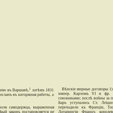
1
Вѣнскіе мирные договоры 1) В
анію въ Варшавѣ,
латѣмъ 1831
импер. Карломъ YI и фр.
 сосланъ въ каторжная работы, а
союзниками; послѣ войны за п
Баръ уступались Ст. Леіци
оля самодержца, выраженная
переходили къ Франціи, То
&ый законъ постановляется не
Лотарингіи Францу, корол