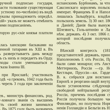
ручной подписью государя,
испанскимъ Бурбонамъ, за чт
ласти толкованіе существующая
Саксонскаго королемъ польск
 устному по-•велѣнію) въ видѣ
императ. Францемъ II и Напол
 указы принадлежитъ опредѣл.
лишалась Зальцбурга, владѣ
ій» указъ не можетъ отмѣнить
польскихъ земель. 3) 30 окт. 1
шими подписаніемъ.
и Даніей; Данія была вынуж
Шлезвигъ, Голь-штинію и Ла
торую рус-скіе князья платили
нѣм. державъ. 4) 3 окт. 1866 
которой послѣдняя получи
область.
алась ханскцми баскаками на
денной татарами въ ХШ в. Въ
Вѣнскій конгрессъ (1
 разверстываетъ дань между
представителей державъ, прин
 съ нихъ и передаетъ въ Орду.
Наполеономъ I: отъ Россіи, П
ходы стали уменьшаться и
были сами монархи; отъ Авст
аза Іоанна III.
Меттернихъ, Россіи —гр. Н
Кестльри, Пруссіи—кн. Гард
 при Ярославѣ; участвовалъ
В. к. собрался для возстано
дѣ «а грековъ, 1042 года былъ
Европѣ и реоргани-зацій внутр
 черезъ 3 года при заключеніи
были установлены слѣдующія
свободной нейтральной респ
Россіи, причемъ послѣдняя с
в., министръ финансовъ, род.
Россія получила большую час
у-ховнаго званія съ высшимъ
Финляндію, но получила Норв
сть своей жизни занимался
ненія Голландіи и Бельгіи въ 
. Въ 1875 году былъ назначенъ