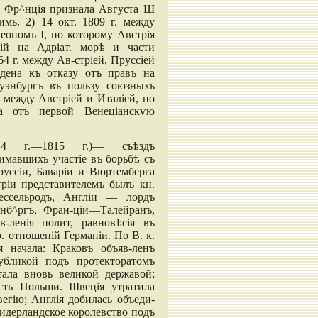
о Фр^нція признала Августа Ш
имь. 2) 14 окт. 1809 г. между
еономъ I, по которому Австрія
ній на Адріат. морѣ и части
864 г. между Ав-стріей, Пруссіей
дена къ отказу отъ правъ на
уэнбургъ въ пользу союзныхъ
г. между Австріей и Италіей, по
ла отъ первой Венеціанскѵю
814 г.—1815 г.)— съѣздъ
имавшихъ участіе въ борьбѣ съ
руссіи, Баваріи и Вюртемберга
ріи представителемъ былъ кн.
ессельродъ, Англіи — лордъ
енб^ргъ, Фран-ціи—Талейранъ,
в-ленія полит, равновѣсія въ
. отношеній Германіи. По В. к.
 начала: Краковъ объяв-ленъ
убликой подъ протекторатомъ
тала вновь великой державой;
ть Польши. ІІІвеція утратила
егію; Англія добилась объеди-
Нидерландское королевство подъ