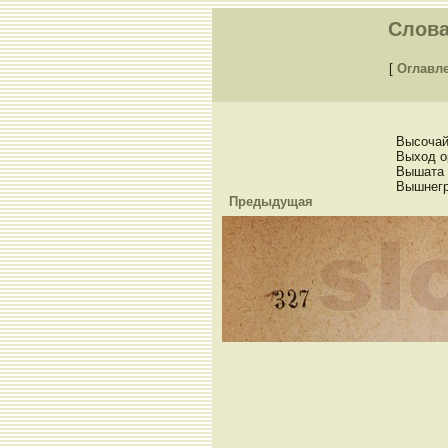
Слова
[
Оглавл
Высочай
Выход о
Вышата
Вышнегр
Предыдущая