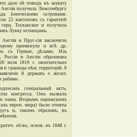
что дало ей поводъ къ захвату
 Англія получила Люксембургу
дъ Іоническими островами.
изъ 22 кантоновъ съ гарантіей
а герц. Тосканское и получила
пивъ Лукку испанцамъ.
, Англія и Прус-сія заключили
торому примкнули и всѣ др.
ить съ Герман, дѣлами. Изъ
и, Россіи и Англіи образована
 20 іюля 1819 г. окончательно
я и границы нѣм. территорій. 8
заявленіе 8 державъ о желат.
и рабами.
дписанъ генеральный актъ,
боты конгресса. Онъ вызвалъ
и и паны. Вторымъ парижскимъ
сахъ европ. мира) были отняты
кругъ и, такимъ образомъ, въ
мѣненія.
тич. об-во, основ. въ 1848 г.