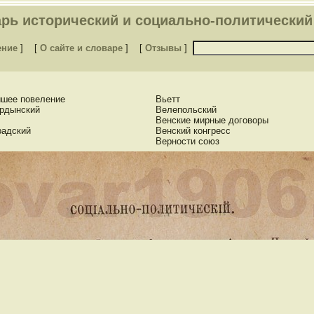
рь исторический и социально-политический 
ение
]
[
О сайте и словаре
]
[
Отзывы
]
шее повеление
Вьетт
рдынский
Велепольский
Венские мирные договоры
адский
Венский конгресс
Верности союз