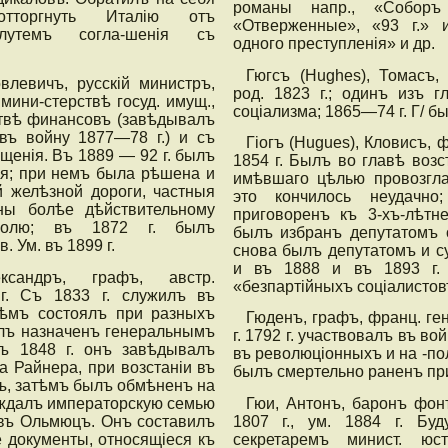
романы напр., «Соборъ
отторгнуть Италію отъ
«Отверженные», «93 г.» 
лутемъ согла-шенія съ
одного преступленія» и др.
Гюгсъ (Hughes), Томасъ, 
влевичъ, русскій министръ,
род. 1823 г.; одинъ изъ г
мини-стерствѣ госуд. имущ.,
соціализма; 1865—74 г. Г/ 
ствѣ финансовъ (завѣдывалъ
въ войну 1877—78 г.) и съ
Гіогъ (Hugues), Кловисъ, ф
бщенія. Въ 1889 — 92 г. былъ
1854 г. Былъ во главѣ возс
я; при немъ была рѣшена и
имѣвшаго цѣлью провозгла
й желѣзной дороги, частныя
это кончилось неудачн
ны болѣе дѣйствительному
приговоренъ къ 3-хъ-лѣтн
тролю; въ 1872 г. былъ
былъ избранъ депутатомъ о
. Ум. въ 1899 г.
снова былъ депутатомъ и с
и въ 1888 и въ 1893 г.
ксандръ, графъ, австр.
«безпартійныхъ соціалистов
г. Съ 1833 г. служилъ въ
тѣмъ состоялъ при разныхъ
Гюденъ, графъ, франц. гене
ылъ назначенъ генеральнымъ
г. 1792 г. участвовалъ въ во
ъ 1848 г. онъ завѣдывалъ
въ революціонныхъ и на -по
а Райнера, при возстаніи въ
былъ смертельно раненъ при
ъ, затѣмъ былъ обмѣненъ на
ождалъ императорскую семью
Гюи, Антонъ, баронъ фонъ
въ Ольмюцъ. Онъ составилъ
1807 г., ум. 1884 г. Бу
 документы, относящіеся къ
секретаремъ минист. юст