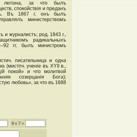
ая легіона, за что былъ
ществ, спокойствія и преданъ
нъ. Въ 1867 г. онъ былъ
правлялъ министерствомъ
ъ и журналистъ; род. 1843 г.,
ащитникомъ радикальныхъ
—-92 гг. былъ министромъ
стич. писательница и одна
а (мистпч. ученіе въ XYII в.,
ій покой» и что молитвой
нняя созерцанія Бога);
стую любовь», за что въ 1688
9 x 7 =