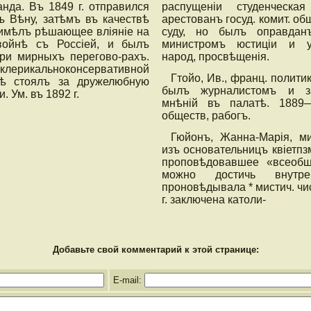
нда. Въ 1849 г. отправился
распущеніи студенческ
ъ Вѣну, затѣмъ въ качествѣ
арестованъ госуд. комит. об
 имѣлъ рѣшающее вліяніе на
суду, но былъ оправда
войнѣ съ Россіей, и былъ
министромъ юстиціи и у
ри мирныхъ перегово-рахъ.
народ, просвѣщенія.
клерикальноконсервативной
Гтойо, Ив., франц. политик
дѣ стоялъ за дружелюбную
былъ журналистомъ и з
. Ум. въ 1892 г.
мнѣній въ палатѣ. 1889
обществ, рабогъ.
Гюйонъ, Жанна-Марія, ми
изъ основательницъ квіетпзм
проповѣдовавшее «всеобщ
можно достичь внутре
проновѣдывала * мистич. чи
г. заключена католи-
Добавьте свой комментарий к этой странице:
E-mail: