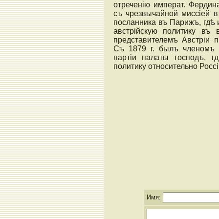
отреченію императ. Фердина
съ чрезвычайной миссіей в
посланника въ Парижъ, гдѣ
австрійскую политику въ 
представителемъ Австріи п
Съ 1879 г. былъ членомъ 
партіи палаты господъ, г
политику относительно Россіи
Имя: