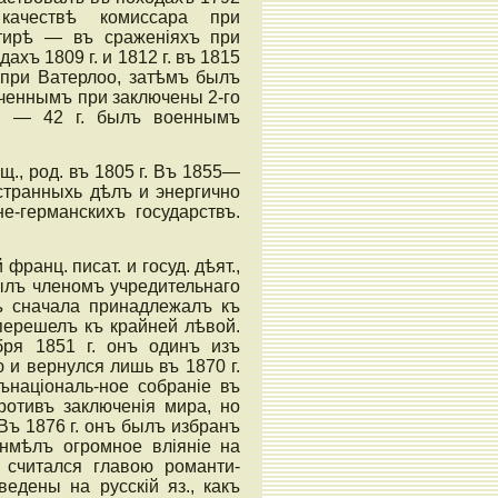
качествѣ комиссара при
ртирѣ — въ сраженіяхъ при
ахъ 1809 г. и 1812 г. въ 1815
и при Ватерлоо, затѣмъ былъ
ченнымъ при заключены 2-го
29 — 42 г. былъ военнымъ
щ., род. въ 1805 г. Въ 1855—
странныхь дѣлъ и энергично
е-германскихъ государствъ.
франц. писат. и госуд. дѣят.,
 былъ членомъ учредительнаго
дѣ сначала принадлежалъ къ
 перешелъ къ крайней лѣвой.
бря 1851 г. онъ одинъ изъ
 и вернулся лишь въ 1870 г.
ънаціональ-ное собраніе въ
ротивъ заключенія мира, но
Въ 1876 г. онъ былъ избранъ
 нмѣлъ огромное вліяніе на
 считался главою романти-
еведены на русскій яз., какъ