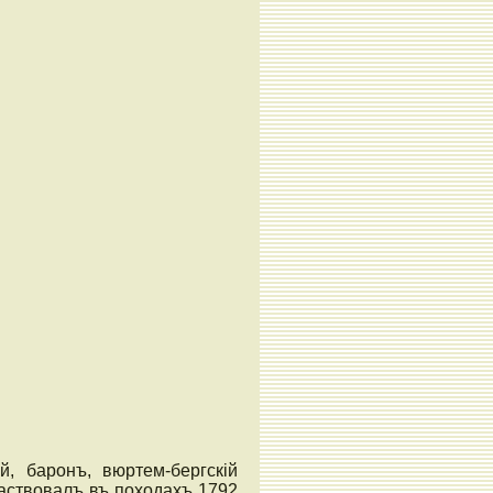
й, баронъ, вюртем-бергскій
участвовалъ въ походахъ 1792