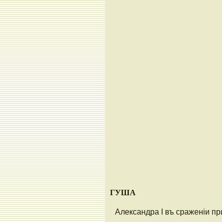
ГУША
Александра I въ сраженіи при