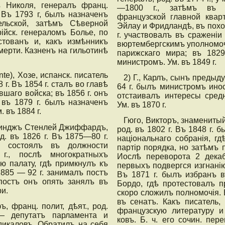
ъ Николя, генералъ франц.
—1800 г., затѣмъ въ 
. Въ 1793 г, былъ назначенъ
французской главной ква
льской, затѣмъ Сѣверной
Эйлау и Фридландѣ, въ поход
ійск. генераломъ Болье, по
г. участвовалъ въ сражені
стованъ и, какъ измѣнникъ
вюртембергскимъ уполномо
мерти. Казненъ на гильотинѣ
парижскаго мира; въ 18
министромъ. Ум. въ 1849 г.
nte), Хозе, испанск. писатель
2) Г., Карлъ, сынъ предыду
8 г. Въ 1854 г. сталъ во главѣ
64 г. былъ министромъ ино
шаго войска; въ 1856 г. онъ
отстаивалъ интересы средн
въ 1879 г. былъ назначенъ
Ум. въ 1870 г.
 въ 1884 г.
Гюго, Викторъ, знаменитый 
рдинджъ Стенлей Джиффардъ,
род. въ 1802 г. Въ 1848 г.
од. въ 1826 г. Въ 1875—80 г.
національнаго собранія, г
 состоялъ въ должности
партір порядка, но затѣмъ
7 г., послѣ многократныхъ
Иослѣ переворота 2 дека
 палату, гдѣ примкнулъ къ
первыхъ подвергся изгнанію
1885 — 92 г. занималъ постъ
Въ 1871 г. былъ избранъ в
постъ онъ опять занялъ въ
Бордо, гдѣ протестовалъ п
ри.
скоро сложилъ полномочія. 
въ сенатъ. Какъ писатель,
, франц. полит, дѣят., род.
французскую литературу и
— депутатъ парламента и
ковъ. Б. ч. его сочин. пер
дикаловъ. Обратилъ на себя