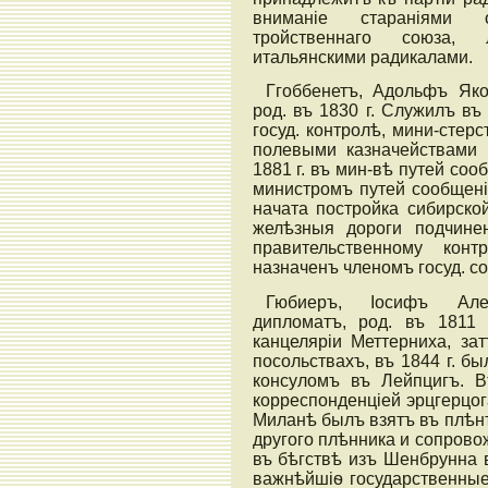
вниманіе стараніями 
тройственнаго союза, 
итальянскими радикалами.
Ггоббенетъ, Адольфъ Яко
род. въ 1830 г. Служилъ въ 
госуд. контролѣ, мини-стер
полевыми казначействами 
1881 г. въ мин-вѣ путей соо
министромъ путей сообщені
начата постройка сибирско
желѣзныя дороги подчине
правительственному кон
назначенъ членомъ госуд. сов
Гюбиеръ, Іосифъ Але
дипломатъ, род. въ 1811 
канцеляріи Меттерниха, за
посольствахъ, въ 1844 г. б
консуломъ въ Лейпцигъ. В
корреспонденціей эрцгерцог
Миланѣ былъ взятъ въ плѣн
другого плѣнника и сопров
въ бѣгствѣ изъ Шенбрунна 
важнѣйшіѳ государственные