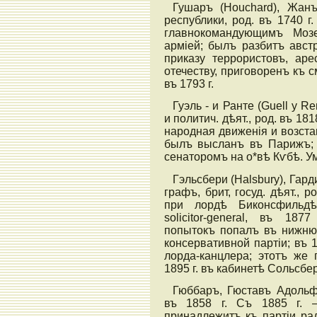
Гушаръ (Houchard), Жан
республики, род. въ 1740 г
главнокомандующимъ Мозе
арміей; былъ разбитъ австр
приказу террористовъ, аре
отечеству, приговоренъ къ с
въ 1793 г.
Гуэль - и Ранте (Guell у Re
и политич. дѣят., род. въ 181
народная движенія и возстав
былъ высланъ въ Парижъ; 
сенаторомъ на о*вѣ Кѵбѣ. Ум.
Гэльсбери (Halsbury), Га
графъ, брит, госуд. дѣят., р
при лордѣ Биконсфильдѣ
solicitor-general, въ 187
попытокъ попалъ въ нижнюю
консервативной партіи; въ 
лорда-канцлера; этотъ же 
1895 г. въ кабинетѣ Сольсбе
Гюббаръ, Гюставъ Адольфъ
въ 1858 г. Съ 1885 г. 
принадлежитъ къ партіи ра