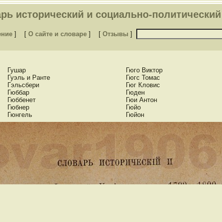
рь исторический и социально-политический 
ение
]
[
О сайте и словаре
]
[
Отзывы
]
Гушар
Гюго Виктор
Гуэль и Ранте
Гюгс Томас
Гэльсбери
Гюг Кловис
Гюббар
Гюден
Гюббенет
Гюи Антон
Гюбнер
Гюйо
Гюнгель
Гюйон