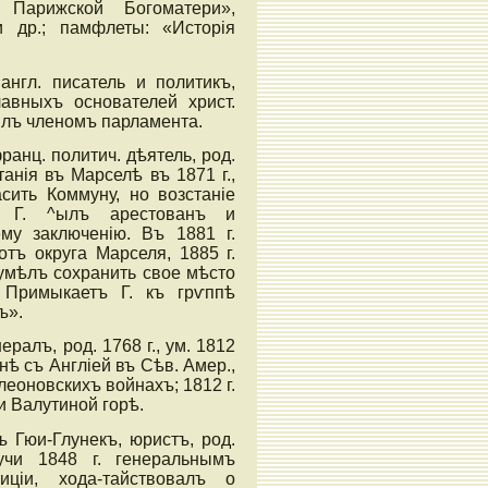
 Парижской Богоматери»,
и др.; памфлеты: «Исторія
англ. писатель и политикъ,
лавныхъ основателей христ.
былъ членомъ парламента.
ранц. политич. дѣятель, род.
танія въ Марселѣ въ 1871 г.,
сить Коммуну, но возстаніе
о; Г. ^ылъ арестованъ и
ему заключенію. Въ 1881 г.
тъ округа Марселя, 1885 г.
умѣлъ сохранить свое мѣсто
 Примыкаетъ Г. къ грѵппѣ
ъ».
ралъ, род. 1768 г., ум. 1812
йнѣ съ Англіей въ Сѣв. Амер.,
леоновскихъ войнахъ; 1812 г.
 Валутиной горѣ.
 Гюи-Глунекъ, юристъ, род.
дучи 1848 г. генеральнымъ
иціи, хода-тайствовалъ о