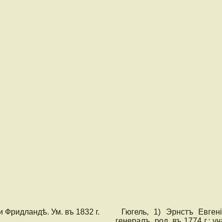
 Фридландѣ. Ум. въ 1832 г.
Гюгель, 1) Эрнстъ Евгені
генералъ, род. въ 1774 г.; 