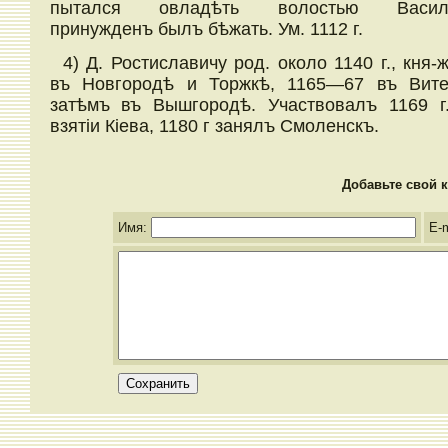
пытался овладѣть волостью Василь
принужденъ былъ бѣжать. Ум. 1112 г.
4) Д. Ростиславичу род. около 1140 г., кня-
въ Новгородѣ и Торжкѣ, 1165—67 въ Вите
затѣмъ въ Вышгородѣ. Участвовалъ 1169 г
взятіи Кіева, 1180 г занялъ Смоленскъ.
Добавьте свой к
Имя:
E-