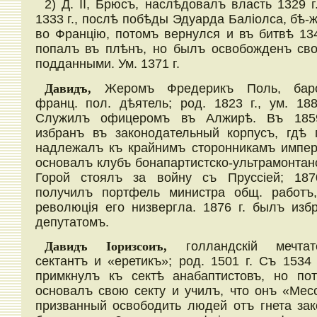
2) Д. II, Брюсъ, наслѣдовалъ власть 1329 г
1333 г., послѣ побѣды Эдуарда Баліолса, бѣ-
во Францію, потомъ вернулся и въ битвѣ 134
попалъ въ плѣнъ, но былъ освобожденъ св
подданными. Ум. 1371 г.
Давидъ,
Жеромъ Фредерикъ Поль, баро
франц. пол. дѣятель; род. 1823 г., ум. 1
Служилъ офицеромъ въ Алжирѣ. Въ 185
избранъ въ законодательный корпусъ, гдѣ 
надлежалъ къ крайнимъ сторонникамъ импер
основалъ клубъ бонапартистско-ультрамонтанс
Горой стоялъ за войну съ Пруссіей; 187
получилъ портфель министра общ. работъ
революція его низвергла. 1876 г. былъ изб
депутатомъ.
Давидъ Іоризсоиъ,
голландскій мечтат
сектантъ и «еретикъ»; род. 1501 г. Съ 1534 г
примкнулъ къ сектѣ анабаптистовъ, но по
основалъ свою секту и училъ, что онъ «Месс
призванный освободить людей отъ гнета зак