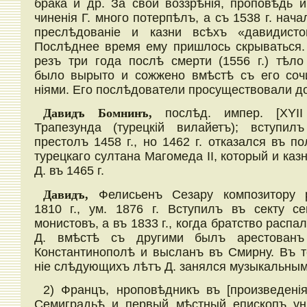
брака и др. За свои воззрѣнія, проповѣдь и
чиненія Г. много потерпѣлъ, а съ 1538 г. нача
преслѣдованіе и казни всѣхъ «давидисто
Послѣднее время ему пришлось скрываться.
резъ три года послѣ смерти (1556 г.) тѣло
было вырыто и сожжено вмѣстѣ съ его соч
ніями. Его послѣдователи просуществовали д
Давидъ Бомнинъ,
послѣд. импер. [XYII
Трапезунда (турецкій вилайетъ); вступил
престолъ 1458 г., но 1462 г. отказался въ по
турецкаго султана Магомеда II, который и каз
Д. въ 1465 г.
Давидъ,
Фелисьенъ Сезару композитору 
1810 г., ум. 1876 г. Вступилъ въ секту се
монистовъ, а въ 1833 г., когда братство распал
Д. вмѣстѣ съ другими былъ арестован
Константинополѣ и высланъ въ Смирну. Въ т
ніе слѣдующихъ лѣтъ Д. занялся музыкальны
2) Францъ, нроповѣдникъ въ [произведенія
Семиградьѣ и первый мѣстный епископъ ун