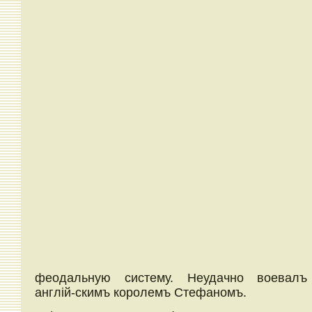
феодальную систему. Неудачно воевал
англій-скимъ королемъ Стефаномъ.