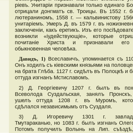
ріевъ. Унитаріи признавали только единаго Бо
отрицали донгматъ св. Троицы. Въ 1552 г. 
лютераниномъ, 1558 г. — кальвинистову 15
унитаріемъ. Умеръ Д. въ 1579 г. въ ножизнев
заключеніи, какъ еретикъ. Изъ его посіѣдоват
возникли «іудействующіе», которые отри
почитаніе Христа и признавали его
обыкновенная человѣка.
Давидъ, 1)
Всеславичъ, упоминается съ 110
Онъ ходилъ съ кіевскими князьями на половце
на брата Глѣба. 1127 г. сидѣлъ въ Полоцкѣ и 
оттуда изгнанъ Мстиславомъ.
2) Д. Георгіевичу 1207 г. былъ въ по
Всеволода Суздальская, занялъ Пронскъ
ушелъ оттуда 1208 г. въ Муромъ, кот
сдѣлался независимымъ отъ Суздаля.
3) Д. Игоревичу 1301 г. завлад
Тмутараканью, но 1083 г. былъ изгнанъ Олег
Потомъ получилъ Волынь на Лип. съѣздѣ