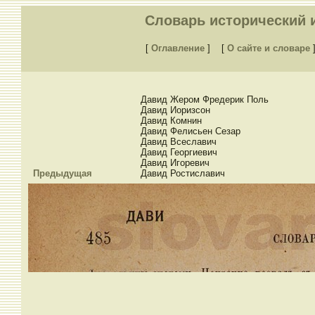
Словарь исторический и
[
Оглавление
]
[
О сайте и словаре
Давид Жером Фредерик Поль
Давид Иоризсон
Давид Комнин
Давид Фелисьен Сезар
Давид Всеславич
Давид Георгиевич
Давид Игоревич
Предыдущая
Давид Ростиславич