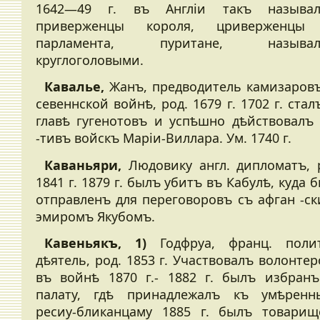
1642—49 г. въ Англіи такъ называл
приверженцы короля, цриверженцы
парламента, пуритане, называл
круглоголовыми.
Кавалье,
Жанъ, предводитель камизаров
севеннской войнѣ, род. 1679 г. 1702 г. стал
главѣ гугенотовъ и успѣшно дѣйствовалъ
-тивъ войскъ Маріи-Виллара. Ум. 1740 г.
Каваньяри,
Людовику англ. дипломатъ, 
1841 г. 1879 г. былъ убитъ въ Кабулѣ, куда 
отправленъ для переговоровъ съ афган -с
эмиромъ Якубомъ.
Кавеньякъ, 1)
Годфруа, франц. поли
дѣятель, род. 1853 г. Участвовалъ волонте
въ войнѣ 1870 г.- 1882 г. былъ избран
палату, гдѣ принадлежалъ къ умѣренн
ресиу-бликанцаму 1885 г. былъ товари