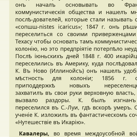
онъ началъ основывать во Фран
коммунистическія общества и нашелъ м
послѣ-дователей, которые стали называть 
«сопшш-nistes icaricus»; 1847 г. онъ рѣш
переселиться со своими приверженцам
Техасу чтобы основать тамъ коммунистиче
колонію, но это предпріятіе потерпѣло неуд
Послѣ іюньскихъ дней 1848 г. 400 икарій
переселились въ Америку, куда послѣдова
К. Въ Ново (Иллинойсъ) онъ нашелъ удо
мѣстность для колоніи; 1856 г. о
приподдержкѣ новыхъ нереселенце
захватилъ въ свои руки верховную власть,
вызвало раздоры. К. былъ изгнан
переселился въ С.-Луи, гдѣ вскорѣ умеръ. 
ученіе К. изложилъ въ фантастическомъ со
«Нутешествіе въ Икарію».
Кавалеры,
во время междоусобной во