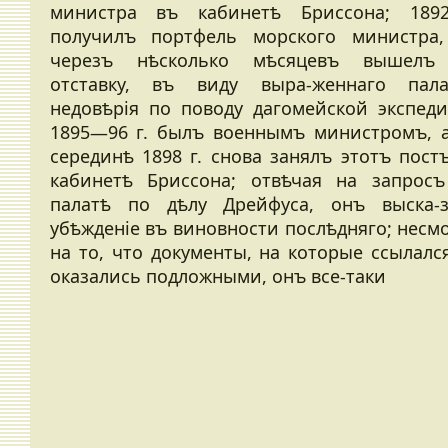
министра въ кабинетѣ Бриссона; 1892
получилъ портфель морского министра
черезъ нѣсколько мѣсяцевъ вышелъ
отставку, въ виду выра-женнаго пала
недовѣрія по поводу дагомейской экспеди
1895—96 г. былъ военнымъ министромъ, 
серединѣ 1898 г. снова занялъ этотъ пост
кабинетѣ Бриссона; отвѣчая на запрос
палатѣ по дѣлу Дрейфуса, онъ выска-
убѣжденіе въ виновности послѣдняго; несм
на то, что документы, на которые ссылался
оказались подложными, онъ все-таки