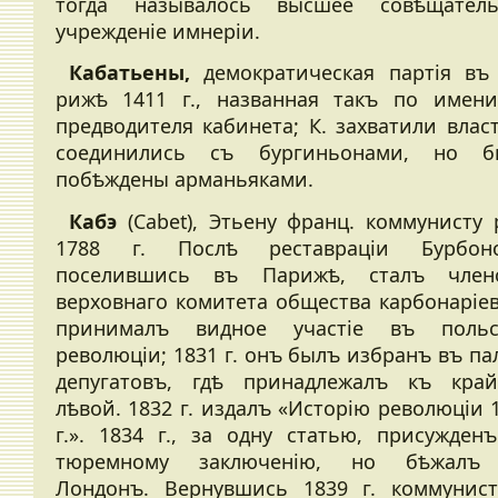
тогда называлось высшее совѣщатель
учрежденіе имнеріи.
Кабатьены,
демократическая партія въ
рижѣ 1411 г., названная такъ по имен
предводителя кабинета; К. захватили влас
соединились съ бургиньонами, но б
побѣждены арманьяками.
Кабэ
(Cabet), Этьену франц. коммунисту 
1788 г. Послѣ реставраціи Бурбоно
поселившись въ Парижѣ, сталъ член
верховнаго комитета общества карбонаріе
принималъ видное участіе въ польс
революціи; 1831 г. онъ былъ избранъ въ па
депугатовъ, гдѣ принадлежалъ къ кра
лѣвой. 1832 г. издалъ «Исторію революціи 
г.». 1834 г., за одну статью, присужден
тюремному заключенію, но бѣжалъ
Лондонъ. Вернувшись 1839 г. коммунис