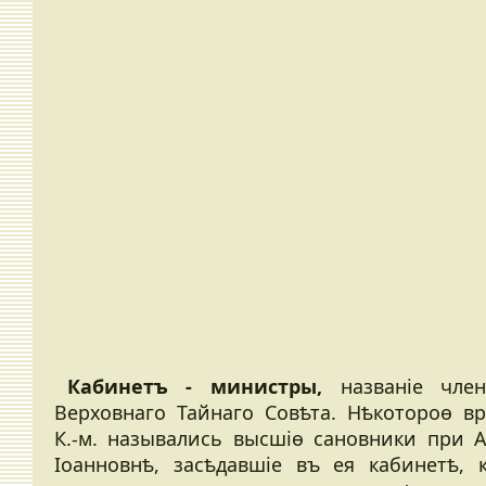
Кабинетъ - министры,
названіе чле
Верховнаго Тайнаго Совѣта. Нѣкотороѳ в
К.-м. назывались высшіѳ сановники при 
Іоанновнѣ, засѣдавшіе въ ея кабинетѣ, 