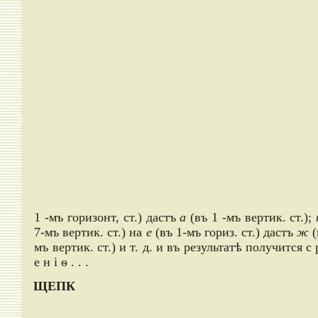
1 -мъ горизонт, ст.) дастъ
а
(въ 1 -мъ вертик. ст.);
7-мъ вертик. ст.) на
е
(въ 1-мъ гориз. ст.) дастъ
ж
(
мъ вертик. ст.) и т. д. и въ результатѣ получится с 
е н і ѳ . . .
ЩЕПК