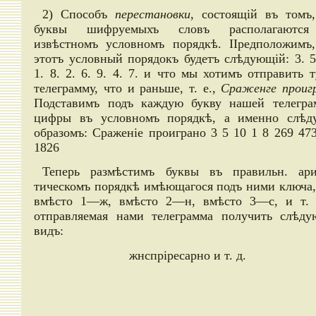
2) Способъ
перестановки
, состоящій въ томъ
буквы шифруемыхъ словъ располагаютс
извѣстномъ условномъ порядкѣ. ІІредположимъ,
этотъ условный порядокъ будетъ слѣдующій: 3. 5
1. 8. 2. 6. 9. 4. 7. и что мы хотимъ отправить 
телеграмму, что и раньше, т. е.,
Сраженге проиг
Подставимъ подъ каждую букву нашей телегр
цифры въ условномъ порядкѣ, а именно слѣд
образомъ: Сраженіе проиграно 3 5 10 1 8 269 47
1826
Теперь размѣстимъ буквы въ правильн. ари
тическомъ порядкѣ имѣющагося подъ ними ключа, 
вмѣсто 1—ж, вмѣсто 2—н, вмѣсто 3—с, и т. 
отправляемая нами телеграмма получить слѣду
видъ:
жнспріресарно и т. д.